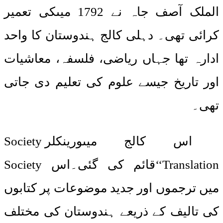
الملک آصف جاہ نے 1792 میںکی تعمیر
کرائی تھی۔ دہلی کالج ہندوستان کا واحد
ادارہ تھا جہاں ریاضی، فلسفہ، معاشیات
اور تاریخ جیسے علوم کی تعلیم دی جاتی
تھی۔
اس کالج میںورینکلرSociety
Translation‘‘قائم کی گئی۔اس Society
میں ترجموں اور جدید موضوعات پر کتابوں
کی تالیف کے ذریعے ہندوستان کی مختلف