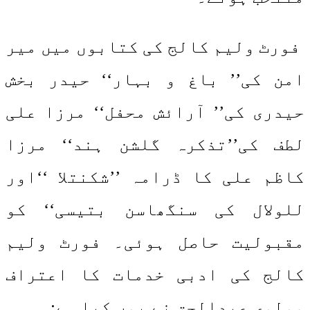
فورٹ ولیم کالج کی کتابوں میں میر
امن کی’’ باغ و بہار‘‘ حیدر بخش
حیدری کی’’ آرائش محفل‘‘ مرزا علی
لطف کی’’تذکرہ گلشن ہند‘‘ مرزا
کاظم علی کا ڈرامہ ’’شکنتلا ‘‘اور
للولال کی سنگھاسن بتیسی‘‘ کو
مقبولیت حاصل ہوئی۔ فورٹ ولیم
کالج کی ادبی خدمات کا اعتراف
مولوی عبدالحق نے یوں کیا ہے: