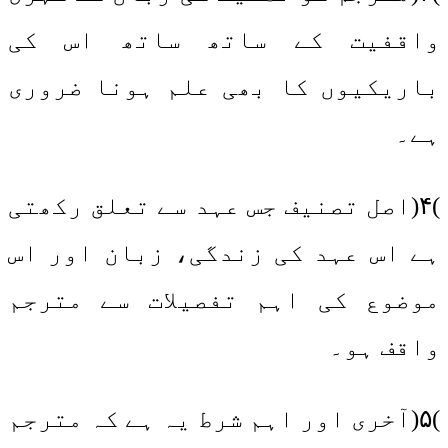
واقفیت کے ساتھ ساتھ اس کی
باریکیوں کا بھی علم ہونا ضروری
ہے۔
)۴(اصل تصنیف جس عہد سے تعلق رکھتی
ہے اس عہد کی زندگی، زبان اور اس
موضوع کی اہم تفصیلات سے مترجم
واقف ہو۔
)۵(آخری اور اہم شرط یہ ہے کہ مترجم