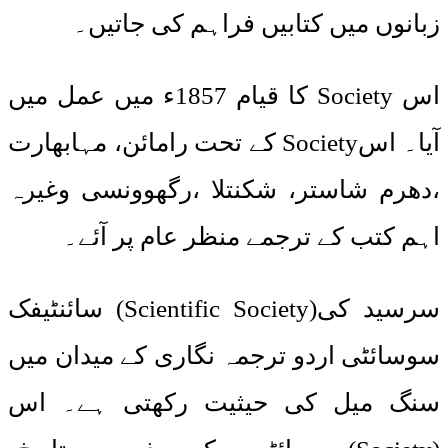
زبانوں میں کتابیں فراہم کی جاتیں۔
اس Society کا قیام 1857ء میں عمل میں
آیا۔ اسSociety کے تحت رامائن، مہابھارت
،دھرم شاستر، شکنتلا ،رگھوونسی وغیرہ
اہم کتب کے ترجمے منظر عام پر آئے۔
سرسید کی(Scientific Society) سائنٹیفک
سوسائٹی اردو ترجمہ نگاری کے میدان میں
سنگ میل کی حیثیت رکھتی ہے۔ اس