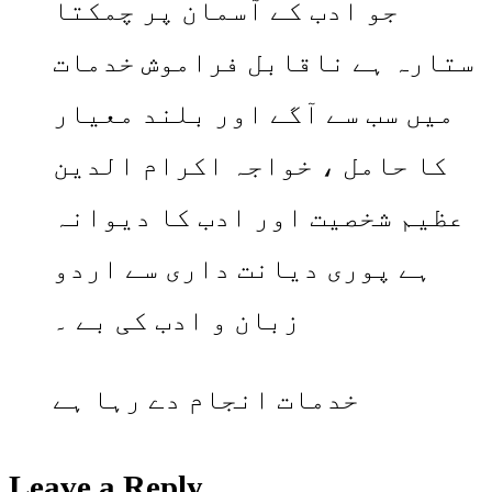
جو ادب کے آسمان پر چمکتا
ستارہ ہے ناقابل فراموش خدمات
میں سب سے آگے اور بلند معیار
کا حامل ، خواجہ اکرام الدین
عظیم شخصیت اور ادب کا دیوانہ
ہے پوری دیانت داری سے اردو
زبان و ادب کی بے ۔
خدمات انجام دے رہا ہے
Leave a Reply