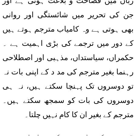
زبان میں فصاحت و بلاغت ہوتی ہے اور
جن کی تحریر میں شائستگی اور روانی
بھی ہوتی ہے وہ کامیاب مترجم ہوتے ہیں
کے دور میں ترجمے کی بڑی اہمیت ہے ۔
حکمراں، سیاستداں، مذہبی اور اصطلاحی
رہنما بغیر مترجم کی مد د کے اپنی بات نہ
تو دوسروں تک پہنچا سکتے ہیں، نہ ہی
دوسروں کی بات کو سمجھ سکتے ہیں۔
مترجم کے بغیر ان کا کام نہیں چلتا۔