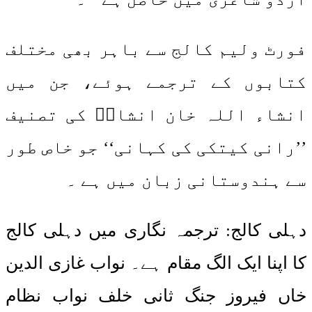
فورٹ ولیم کالج سے باہر بھی مختلف
کتابوں کے ترجمے ہوئے، جن میں
انشاء اللہ خان انشاءؔ کی تصنیف
’’رانی کیتکی کی کہانی‘‘ جو خاص طور
سے ہندوستانی زبان میں ہے ۔
دہلی کالج: ترجمہ نگاری میں دہلی کالج
کا اپنا ایک الگ مقام ہے۔ نواب غازی الدین
خاں فیروز جنگ ثانی خلف نواب نظام