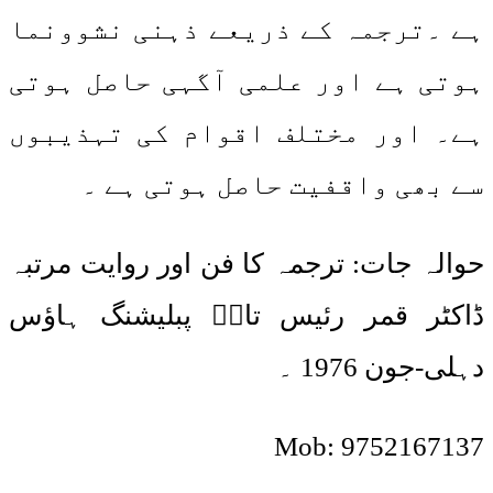
ہے ۔ترجمہ کے ذریعے ذہنی نشوونما
ہوتی ہے اور علمی آگہی حاصل ہوتی
ہے۔ اور مختلف اقوام کی تہذیبوں
سے بھی واقفیت حاصل ہوتی ہے ۔
حوالہ جات: ترجمہ کا فن اور روایت مرتبہ
ڈاکٹر قمر رئیس تاجؔ پبلیشنگ ہاؤس
دہلی-جون 1976 ۔
Mob: 9752167137