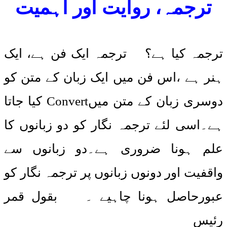
ترجمہ، روایت اور اہمیت
ترجمہ کیا ہے؟ ترجمہ ایک فن ہے، ایک
ہنر ہے ،اس فن میں ایک زبان کے متن کو
دوسری زبان کے متن میںConvert کیا جاتا
ہے۔اسی لئے ترجمہ نگار کو دو زبانوں کا
علم ہونا ضروری ہے۔دو زبانوں سے
واقفیت اور دونوں زبانوں پر ترجمہ نگار کو
عبورحاصل ہونا چاہیے ۔ بقول قمر
رئیس