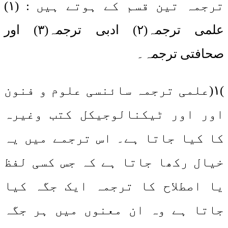
ترجمہ تین قسم کے ہوتے ہیں : (۱)
علمی ترجمہ(۲) ادبی ترجمہ(۳) اور
صحافتی ترجمہ۔
)۱(علمی ترجمہ سائنسی علوم و فنون
اور اور ٹیکنالوجیکل کتب وغیرہ
کا کیا جاتا ہے۔ اس ترجمے میں یہ
خیال رکھا جاتا ہے کہ جس کسی لفظ
یا اصطلاح کا ترجمہ ایک جگہ کیا
جاتا ہے وہ ان معنوں میں ہر جگہ