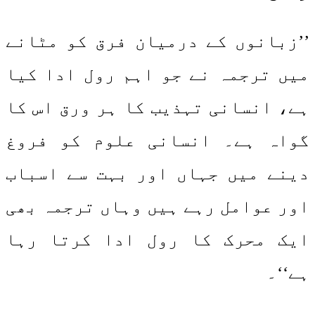
’’زبانوں کے درمیان فرق کو مٹانے
میں ترجمہ نے جو اہم رول ادا کیا
ہے، انسانی تہذیب کا ہر ورق اس کا
گواہ ہے۔ انسانی علوم کو فروغ
دینے میں جہاں اور بہت سے اسباب
اور عوامل رہے ہیں وہاں ترجمہ بھی
ایک محرک کا رول ادا کرتا رہا
ہے‘‘۔