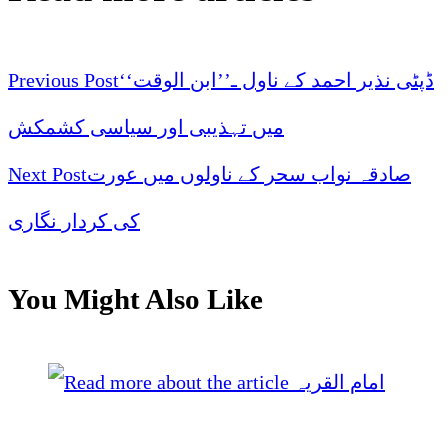
ڈپٹی نذیر احمد کے ناول ـ’’ابن الوقت‘‘
Previous Post
میں تہذیبی اور سیاسی کشمکش
صادقہ نواب سحر کے ناولوں میں عورت
Next Post
کی کردار نگاری
You Might Also Like