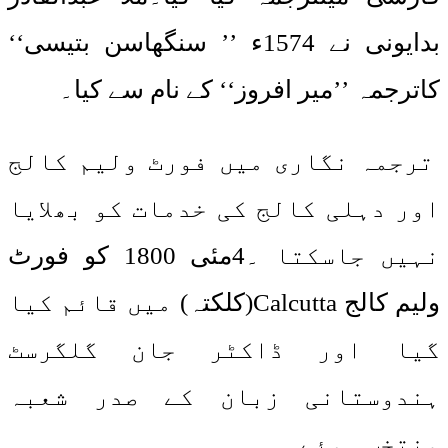
بدایونی نے 1574ء ’’ سنگھاسن بتیسی‘‘
کاترجمہ ’’میر افروز‘‘ کے نام سے کیا۔
ترجمہ نگاری میں فورٹ ولیم کالج
اور دہلی کالج کی خدمات کو بھلایا
نہیں جاسکتا ۔4مئی 1800 کو فورٹ
ولیم کالج Calcutta(کلکتہ) میں قائم کیا
گیا اور ڈاکٹر جان گلگرسٹ
ہندوستانی زبان کے صدر شعبہ
منتخب ہوئے۔