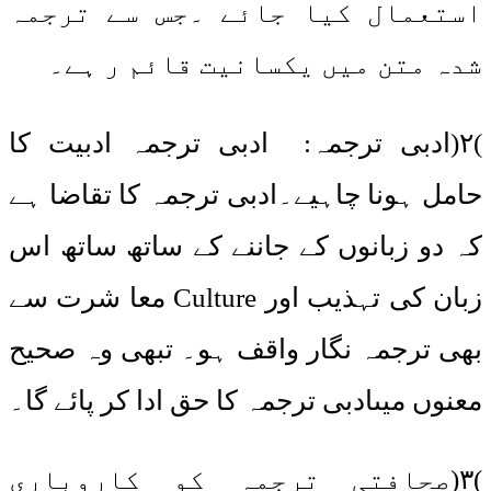
استعمال کیا جائے ۔جس سے ترجمہ
شدہ متن میں یکسانیت قائم ر ہے۔
)۲(ادبی ترجمہ: ادبی ترجمہ ادبیت کا
حامل ہونا چاہیے۔ادبی ترجمہ کا تقاضا ہے
کہ دو زبانوں کے جاننے کے ساتھ ساتھ اس
زبان کی تہذیب اور Culture معا شرت سے
بھی ترجمہ نگار واقف ہو۔ تبھی وہ صحیح
معنوں میںادبی ترجمہ کا حق ادا کر پائے گا۔
)۳(صحافتی ترجمہ کو کاروباری