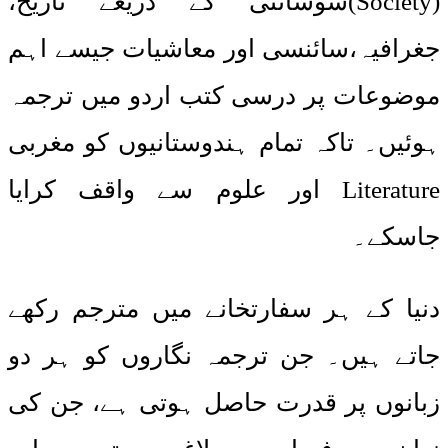
(Society)سوسائٹی کے ذریعے تاریخ،
جغرافیہ،سائنسی اور معاشیات جیسے اہم
موضوعات پر درسی کتب اردو میں ترجمہ
ہوئیں۔ تاکہ تمام ہندوستانیوں کو مغربی
Literature اور علوم سے واقف کرایا
جاسکے۔
دنیا کے ہر سفارتخانے میں مترجم رکھے
جاتے ہیں۔ جن ترجمہ نگاروں کو ہر دو
زبانوں پر قدرت حاصل ہوتی ہے، جن کی