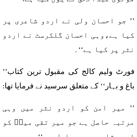
’’ جو احسان ولی نے اردو شاعری پر
کیا ہے،وہی احسان گلکرسٹ نے اردو
نثر پر کیا ہے‘‘۔
فورٹ ولیم کالج کی مقبول ترین کتاب’’
باغ و بہار‘‘ کے متعلق سرسید نے فرمایا تھا:
’’ میر امن کو اردو نثر میں وہی
مرتبہ حاصل ہے جو میر تقی میرؔ کو
اردو شاعری میں حاصل ہے ‘‘۔