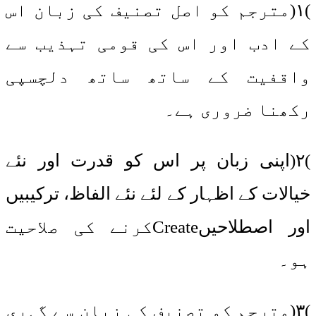
)۱(مترجم کو اصل تصنیف کی زبان اس
کے ادب اور اس کی قومی تہذیب سے
واقفیت کے ساتھ ساتھ دلچسپی
رکھنا ضروری ہے۔
)۲(اپنی زبان پر اس کو قدرت اور نئے
خیالات کے اظہار کے لئے نئے الفاظ، ترکیبیں
اور اصطلاحیںCreateکرنے کی صلاحیت
ہو۔
)۳(مترجم کو تصنیف کی زبان سے گہری