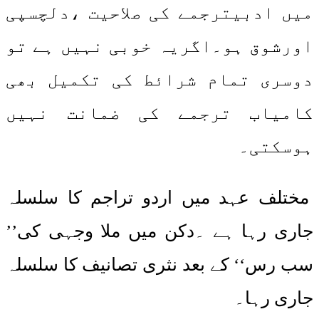
میں ادبیترجمے کی صلاحیت ،دلچسپی
اورشوق ہو۔اگریہ خوبی نہیں ہے تو
دوسری تمام شرائط کی تکمیل بھی
کامیاب ترجمے کی ضمانت نہیں
ہوسکتی۔
مختلف عہد میں اردو تراجم کا سلسلہ
جاری رہا ہے ۔دکن میں ملا وجہی کی’’
سب رس‘‘ کے بعد نثری تصانیف کا سلسلہ
جاری رہا۔