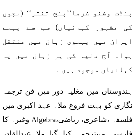
پنڈت وشنو شرما’’پنج تنتر‘‘ (بچوں
کی مشہور کہانیاں) سب سے پہلے
ایران میں پہلوی زبان میں منتقل
ہوا۔ آج دنیا کی ہر زبان میں یہ
کہانیاں موجود ہیں ۔
ہندوستان میں مغلیہ دور میں فن ترجمہ
نگاری کو بہت فروغ ملا۔ عہد اکبری میں
فلسفہ ،شاعری، ریاضی،Algebra وغیرہ کا
فارسی میںترجمہ کیا گیا۔ملا عبدالقادر