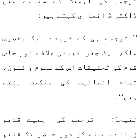
ترجمہ کی اہمیت کے سلسلے میں
ڈاکٹر ظ انصاری کہتے ہیں:
’’ ترجمے ہی کے ذریعے ایک مخصوص
ملک، ایک جغرافیائی علاقے اور خاص
قوم کی تحقیقات اس کے علوم و فنون،
تمام انسانیت کی ملکیت بنتے
ہیں‘‘۔
نتیجۃً: ترجمے کی اہمیت قدیم
زمانے سے لے کر دور حاضر تک قائم