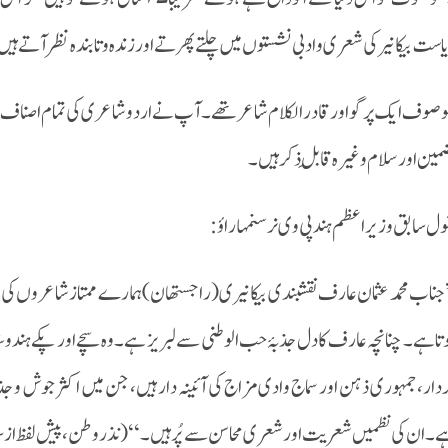
است بیکانیر کی شعری و ادبی نشستوں میں چلتے پھرتے اور زندہ و تابندہ نظر آتے ہی
صوف ایک پر گو اور قادر الکلام شاعر تھے ۔ آپ نے اردو شاعری کی تمام اصناف سخن 
مین اور سلام وغیرہ قابلِ ذکر ہیں ۔
ول سابق وزیراعظم ہند پی وی نرسنمہا راؤ:
جناب محمد عثمان عارف نقشبندی بیکانیری(راجستھان) ہمارے ممتاز شاعروں کی ص
تا ہے۔ چنانچہ عارف کا دل جذبۂ حب الوطنی سے لبریز ہے۔ وہ سچے اور پکے ہندوست
دار، جمہوری ذہن اور سماج وادی مزاج کی آئینہ دار ہیں، جن میں اکثر جوش و
۔ ان کی نظمیں شعریت اور شعری محاسن سے پُرہیں۔‘‘ (نذروطن، پیش لفظ از سابق وزیراعظم 