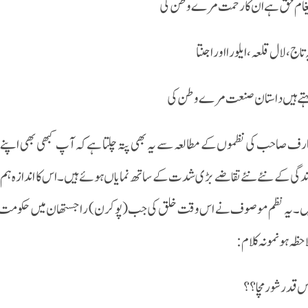
غام حق ہے ان کا رحمت مرے وطن کی
 تاج، لال قلعہ، ایلورا اور اجنتا
تے ہیں داستان صنعت مرے وطن کی
رف صاحب کی نظموں کے مطالعہ سے یہ بھی پتہ چلتا ہے کہ آپ کبھی بھی اپنے 
دگی کے نئے نئے تقاضے بڑی شدت کے ساتھ نمایاں ہوئے ہیں۔ اس کا اندازہ ہم ان کی
احظہ ہو نمونہ کلام:
 قدر شور مچا؟؟