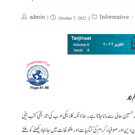
admin
Informative
/
October 7, 2022
 نگار
 حسین حالی سے مانا جاتا ہے ۔ حالانکہ کلاسیکی ادب کی تاریخی کتب بینی
 اور صوفیاء کرام کی کتابیات اور ملفوظات میں جا بجا دیکھنے کو ملتے