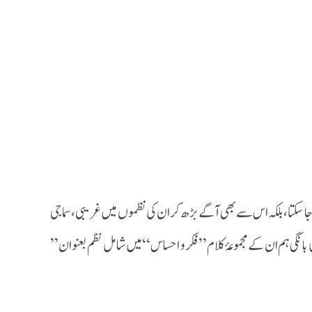
 سکتا ، بلکہ اس سے بھی آگے بڑھ کر ان کی نظموں میں غریبی ، سماجی
انگی ہم ان کے مجموعۂ کلام ’’فکر و احساس‘‘ میں شامل نظم بعنوان’’