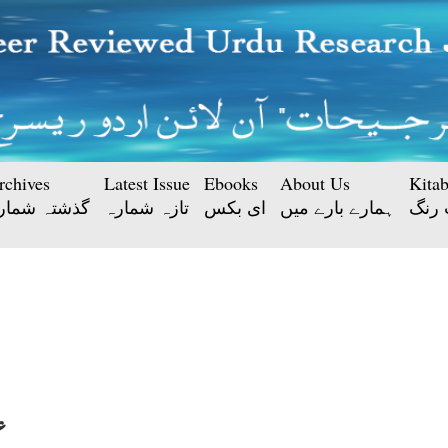
rchives
Latest Issue
Ebooks
About Us
Kita
 رنگ
ہمارے بارے میں
ای بکس
تازہ شمارہ
گذشتہ شمار
ع