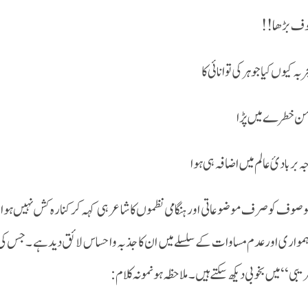
ف بڑھا!!
ربہ کیوں کیا جوہر کی توانائی کا
ن خطرے میں پڑا
ہ بربادیٔ عالم میں اضافہ ہی ہوا
صوف کو صرف موضوعاتی اور ہنگامی نظموں کا شاعر ہی کہہ کر کنارہ کش نہیں ہوا جا
 ہمواری اور عدم مساوات کے سلسلے میں ان کا جذبہ و احساس لائق دید ہے ۔ جس کی ب
یبی‘‘ میں بخوبی دیکھ سکتے ہیں۔ملاحظہ ہو نمونہ کلام :