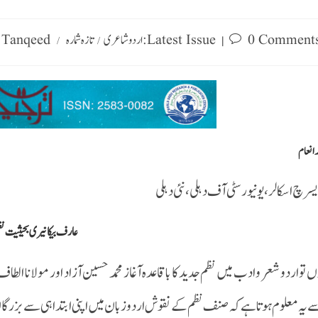
0 Comment
تازہ شمارہ : Latest Issue
اردو شاعری
Tanqeed
/
/
د انعام
سرچ اسکالر،یونیورسٹی آف دہلی ، نئی دہلی
عارف بیکانیری بحیثیت نظم
ں تو اردو شعر و ادب میں نظم جدید کا باقاعدہ آغاز محمد حسین آزاد اور مولانا الطاف
 یہ معلوم ہوتا ہے کہ صنف نظم کے نقوش اردو زبان میں اپنی ابتدا ہی سے بزرگانِ دین