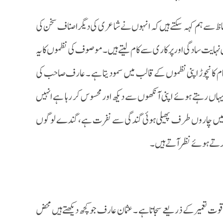
 سے ہم کہہ سکتے ہیں کہ انہوں نے شاعری کی دیگر اصناف سخن کی
ہایت سادگی اور پرکاری سے کام لیتے ہیں۔ موصوف کی نظموں کا یہ
م کا نچوڑ اپنی نظموں کے قالب میں سمو دیتا ہے ۔ عارف صاحب کی
ھ یہاں رہتے ہوئے اپنی آنکھوں سے دیکھ اور محسوس کر رہا ہے انہیں
 سماج میں چاروں طرف پھیلی ہوئی گندگی سے نفرت ہے ، گندے لوگوں
کرتے ہوئے نظر آتے ہیں ۔
وت تعمیر کے ذریعے سجاتا ہے ۔ عثمان عارف جو کچھ دیکھتے ہیں محض