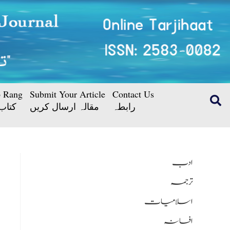
b Rang
Submit Your Article
Contact Us
رابطہ
مقالہ ارسال کریں
کتاب
ادب
ترجمہ
اسلامیات
افسانہ