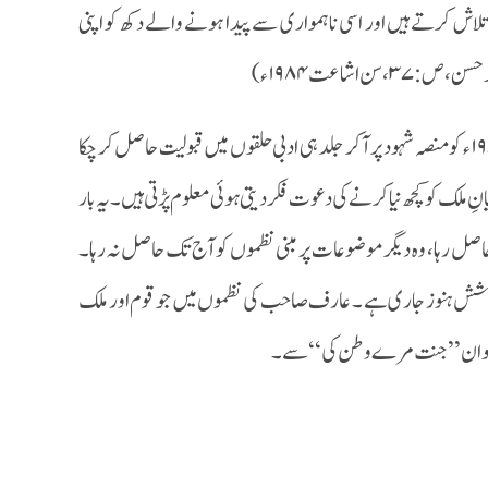
 تلاش کرتے ہیں اور اسی نا ہمواری سے پیدا ہونے والے دکھ کو اپنی
 اشاعت ۱۹۸۴ء)
موصوف کی قومی اور وطنی نظموں کا پہلامجموعۂ کلام بعنوان’’ نذر وطن‘‘ اکتوبر۱۹۷۵ء کو منصہ شہود پر آ کر جلد ہی ادبی حلقوں میں قبولیت حاصل کر چکا
ملک کو کچھ نیا کرنے کی دعوت فکر دیتی ہوئی معلوم پڑتی ہیں۔ یہ بار
 کو حاصل رہا، وہ دیگر موضوعات پر مبنی نظموں کو آج تک حاصل نہ رہا۔
 کوشش ہنوز جاری ہے ۔ عارف صاحب کی نظموں میں جو قوم اور ملک
ظم بعنوان’’جنت مرے وطن کی‘‘ سے ۔