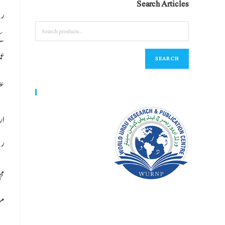
Search Articles
رہ
کے
عم
SEARCH
عث
World Urdu Research & Publication Center
ار
را
مر