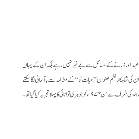
عہد اور زمانے کے مسائل سے بے خبر نہیں رہے بلکہ ان کے یہاں
 شاہکار نظم بعنوان ’’ حیات نو‘‘ کے مطالعہ سے با آسانی لگا سکتے
ہیں۔ یہ نظم موصوف نے اس وقت خلق کی جب (پوکرن) راجستھان میں حکومت ہند کی طرف سے سن۱۹۷۴ء کو جوہری توانائی کا پہلا تجربہ کیا گیا تھا۔