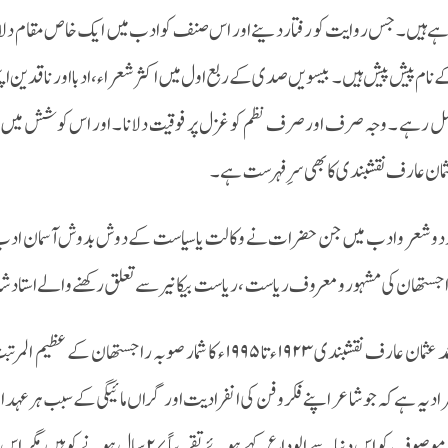
ے ہیں۔ جس روایت کو رفتار دینے اور اس صنف کو ادب میں ایک خاص مقام دلانے می
 نام پیش پیش ہیں۔ بیسویں صدی کے ربع اول میں اکثر شعراء، ادبا اور ناقدین ا
ل رہے ۔ وجہ صرف اور صرف نظم کو غزل پر فوقیت دلانا ۔ اور اس کوشش میں بیش
مان عارف نقشبندی کا بھی سرِ فہرست ہے ۔
دو شعر و ادب میں جن حضرات نے وکالت یا سیاست کے دوش بدوش آسمان ادب میں ا
جستھان کی مشہور و معروف ریاست ، ریاست بیکانیر سے تعلق رکھنے والے استاد شاع
محمد عثمان عارف نقشبندی ۱۹۲۳ء تا ۱۹۹۵ء کا شمار صوب
اد یہ ہے کہ جو شاعر اپنے فکر و فن کی انفرادیت اور گراں مائیگی کے سبب ہر عہد
۔ موصوف کو اس دنیا سے الوداع کہے ہوئے 