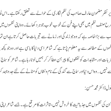
ر نظر مضمون عارف صاحب کی نظم نگاری کے حوالے سے تعلق رکھتا ہے ۔ اس لحاظ
ح صنف نظم میں بھی اپنے فن کے خوب خوب جوہر دکھائے ۔ وہ اپنی نظموں میں ن
 سے بڑا خاصہ ہے کہ وہ جو زندگی اور زمانے سے تجربات حاصل کرتا ہے ان تما
موں کے مطالعہ سے یہ معلوم پڑتا ہے کہ شاعر اسی دنیا کا باسی ہے اور وہ جو کچ
ربات اور مشاہدات کو لفظوں کا پیرہن عطا کر کر ہمیں لوٹا رہا ہے ۔ شاعر کو
 نہیں… وہ اس دنیا اور سماج سے گندگی کے نام و نشاں کو مٹانے کے لئے جدوجہد 
ول ڈاکٹر محمد حسن :
ان کی نظموں میں جذباتیت کا خروش نہیں ، تاثرات کا مرقع ہے ۔ جسے شاعر اپنی ق