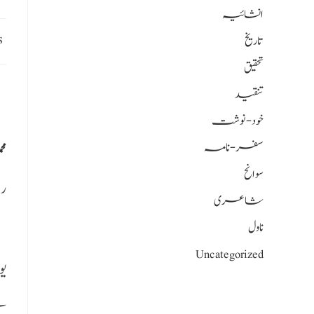
انشائیہ
s
تاریخ
تحقیق
تنقید
خود-نوشت
سفر-نامہ
محم
سوانح
ری
شاعری
ناول
Uncategorized
یو
سے