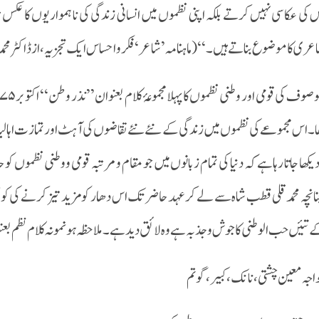
 کی عکاسی نہیں کرتے بلکہ اپنی نظموں میں انسانی زندگی کی نا ہموار یوں کا عکس
عری کا موضوع بناتے ہیں ۔‘‘(ماہنامہ ’شاعر‘ فکرواحساس ایک تجزیہ، از ڈاکٹر محمدحسن، ص:۳۷،سن
ا۔ اس مجموعے کی نظموں میں زندگی کے نئے نئے تقاضوں کی آہٹ اور تمازت اہالیانِ 
 دیکھا جاتا رہا ہے کہ دنیا کی تمام زبانوں میں جو مقام و مرتبہ قومی و وطنی نظموں
انچہ محمد قلی قطب شاہ سے لے کر عہد حاضر تک اس دھار کو مزید تیز کرنے کی
 تئیں حب الوطنی کا جوش و جذبہ ہے وہ لائق دید ہے ۔ ملاحظہ ہو نمونہ کلام ن
اجہ معین چشتی، نانک، کبیر، گوتم