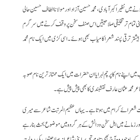
ں نظیر اکبر آبادی ، محمدحسین آزاد اور مولانا الطاف حسین حالی
پنی تمام تر تخلیقی صلاحیتیں اس صنف سخن پر وقف کرنے میں سرگرم
تر ترقی پسند شعرا کامیاب بھی ہوئے ۔ اسی کڑی میں ایک نام محمد
پنے نام کا پرچم لہرایا ان حضرات میں ایک ممتاز ترین نام صوبہ
ر محمد عثمان عارف نقشبندی کا بھی پیش پیش ہے ۔
ہ راجستھان کے عظیم المرتبت شعرائے کرام میں ہوتا ہے ۔ یہاں عظیم المرتبت شاعر سے میری
 اور زمانے میں اہل سخن و دانش کے ہر گروہ میں موضوع بحث بنا رہے
تقریباً۲۷ سال ہونے کو ہیں مگر اس کے باوجود وہ آج بھی تا دم تحریر اپنی شاعرانہ صلاحیتوں کی بدولت