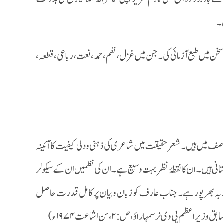
ں۔
میں طبع آزمائی کی۔ جن میں غزل ، نظم ، حمد ، نعت ، رباعی ، قطعہ ،
ف میں ہیں۔ شعر حقیقت میں شاعری کی ذہنی ودلی کیفیت کا آئینہ
انی ہیں۔ ان کا نقطۂ نظر بہت وسیع ہے۔ ان کی نظمیں ان کے سیکولر
 جذبہ بھرپور ہے۔ جناب عارف کو زبان و بیان پر کامل قدرت حاصل
پی وی نرسمہا راؤ، ص:۲، سن اشاعت ۱۹۷۴ء)