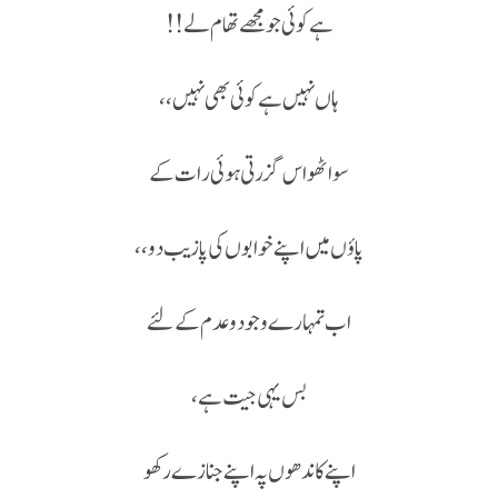
ہے کوئی جو مجھے تھام لے!!
ہاں نہیں ہے کوئی بھی نہیں ،،
سو اٹھو اس گزرتی ہوئی رات کے
پاؤں میں اپنے خوابوں کی پازیب دو،،
اب تمہارے وجود و عدم کے لئے
بس یہی جیت ہے،
اپنے کاندھوں پہ اپنے جنازے رکھو