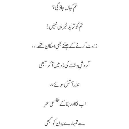
تم کہاں جاؤ گی؟
تم کو شاید خبر ہی نہیں !
زیست کرنے کے جتنے بھی امکان تھے،،،
گردشِ وقت کی زد میں آکر سبھی
نذر آتش ہوئے،،
اب فنا اور بقا کے طلسمی سحر
سے تمہارے بدن کو کبھی