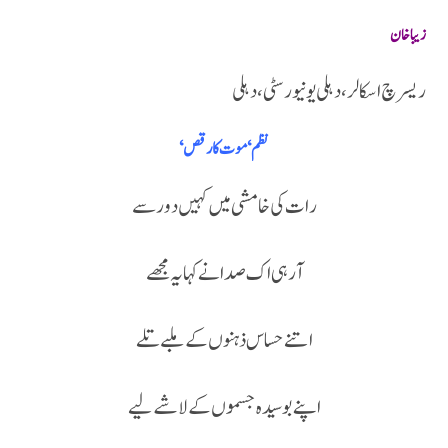
زیبا خان
ریسرچ اسکالر ، دہلی یونیورسٹی، دہلی
نظم ‘موت کا رقص ‘
رات کی خامشی میں کہیں دور سے
آ رہی اک صدا نے کہا یہ مجھے
اتنے حساس ذہنوں کے ملبے تلے
اپنے بوسیدہ جسموں کے لاشے لیے