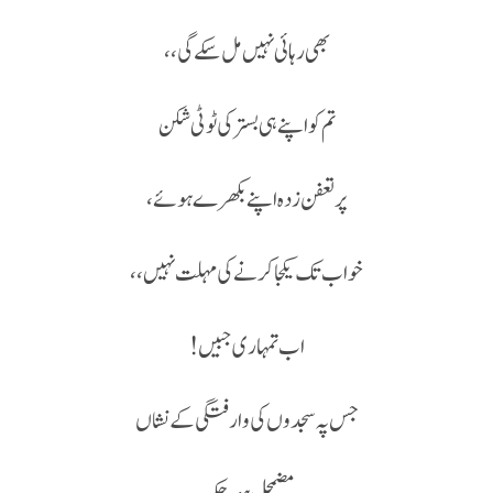
بھی رہائی نہیں مل سکے گی،،
تم کو اپنے ہی بستر کی ٹوٹی شکن
پر تعفن زدہ اپنے بکھرے ہوئے،
خواب تک یکجا کرنے کی مہلت نہیں،،
اب تمہاری جبیں!
جس پہ سجدوں کی وارفتگی کے نشاں