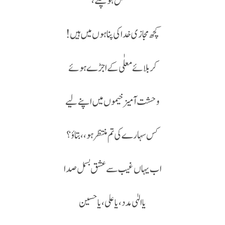
مضمحل ہو چکے،
کچھ مجازی خدا کی پناہوں میں ہیں!
کربلائے معلٰی کے اجڑے ہوئے
وحشت آمیز خیموں میں اپنے لیے
کس سہارے کی تم منتظر ہو،، بتاؤ؟
اب یہاں غیب سے عشق بسمل صدا
یا الہٰی مدد ، یا علی ، یا حسین