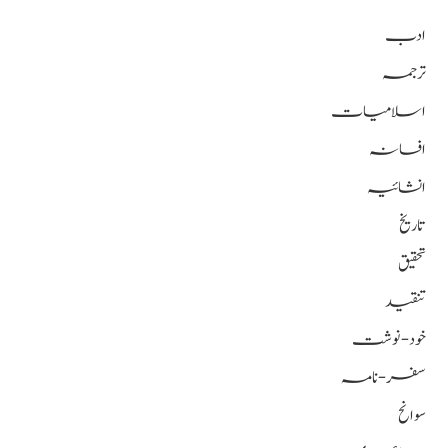
ادب
ترجمہ
اسلامیات
افسانہ
انشائیہ
تاریخ
تحقیق
تنقید
خود-نوشت
سفر-نامہ
سوانح