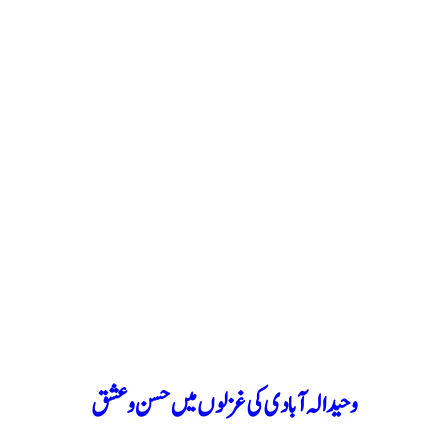
وحید الہ آبادی کی غزلوں میں حسن وعشق