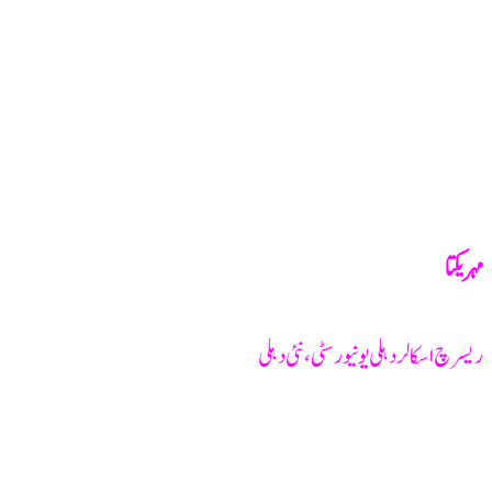
مہر یکتا
ریسرچ اسکالر دہلی یونیورسٹی ، نئی دہلی