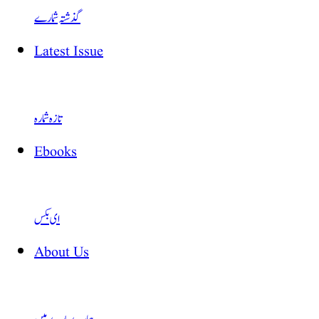
گذشتہ شمارے
Latest Issue
تازہ شمارہ
Ebooks
ای بکس
About Us