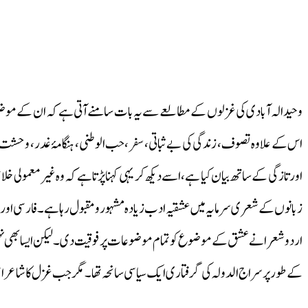
وحید الہ آبادی کی غزلوں کے مطالعے سے یہ بات سامنے آتی ہے کہ ان کے مو
اس کے علاوہ تصوف، زندگی کی بے ثباتی، سفر، حب الوطنی، ہنگامۂ غدر، وحشت ا
اور تازگی کے ساتھ بیان کیا ہے، اسے دیکھ کر یہی کہنا پڑتا ہے کہ وہ غیرمعمولی 
زبانوں کے شعری سرمایہ میں عشقیہ ادب زیادہ مشہورومقبول رہا ہے۔ فارسی اور
اردو شعرا نے عشق کے موضوع کو تمام موضوعات پر فوقیت دی۔ لیکن ایسا بھی ن
کے طور پر سراج الدولہ کی گرفتاری ایک سیاسی سانحہ تھا۔ مگر جب غزل کا شاعر ا