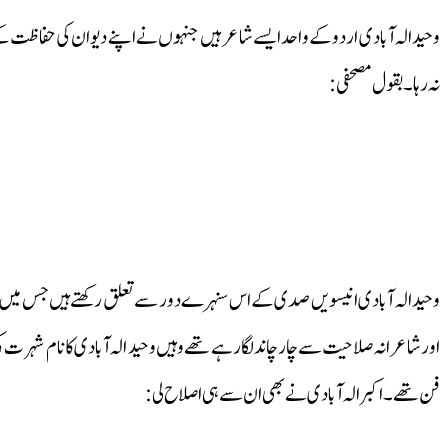
وحید الہ آبادی اردو کے واحد ایسے شاعر ہیں جنہوں نے اپنے دیوان کی حفاظت کے 
نہ رہا۔ بقول مصحفی:
وحید الہ آبادی انیسویں صدی کے اس سنہرے دور سے تعلق رکھتے ہیں جس میں با
اور شاعرانہ صلاحیت سے چارچاندلگا رہے تھے وہیں وحید الہ آبادی کا نام شہرت کی بل
فن تھے۔اکبر الہ آبادی نے بھی ان سے ہی اصلاح لی: