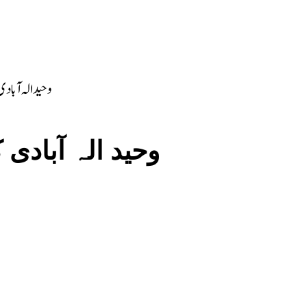
وحید الہ آبا