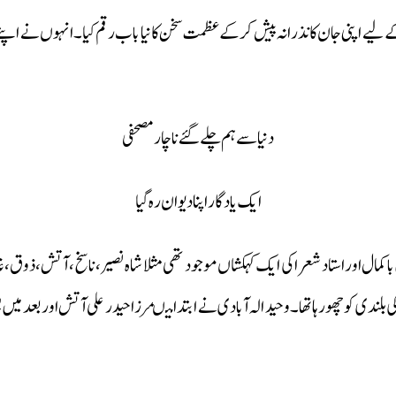
لیے اپنی جان کا نذرانہ پیش کرکے عظمت سخن کا نیا باب رقم کیا ۔انہوں نے اپنے 
دنیا سے ہم چلے گئے ناچار مصحفی
ایک یادگار اپنا دیوان رہ گیا
 کمال اور استاد شعرا کی ایک کہکشاں موجود تھی مثلا شاہ نصیر ،ناسخ،آتش،ذوق
ندی کو چھو رہا تھا۔وحید الہ آبادی نے ابتدا میںمرزا حیدر علی آتش اور بعد میں بشی