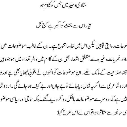
استادی وحید میں جس کو کلام ہو
تیار اس سے بحث کو اکبر ہے آج کل
ضوعات روایتی تو ہیں لیکن اس میں خاصا تنوع ہے۔ان کے غالب موضوعات میں حسن
ور خمریات وغیرہ سے متعلق اشعار بھی ان کے کلام میں وافر تعداد میں موجود ہ
خلاقانہ صلاحیت کے مالک تھے۔ ان موضوعات کو انہوں نے بخوبی نبھایا بھی ہے اور ہر
 اردو شاعری سے اگر یہ نکال دیا جائے تو بے جان اور بے کیف ہوجائے گی۔ اردو
ہیں ہے کہ دوسرے موضوعات بالکل رد کردیے گئے۔ بلکہ سماجی اور سیاسی موضوع
سی سانحہ سے متاثر ہوا تواس نے اس طرح کہا :