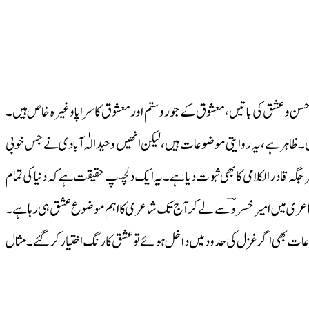
 و عشق کی باتیں، معشوق کے جور و ستم اور معشوق کا سراپا وغیرہ خاص ہیں۔
یں۔ظاہر ہے،یہ روایتی موضوعات ہیں،لیکن انھیں وحید الہٰ آبادی نے جس خوبی
 جگہ قادر الکلامی کا بھی ثبوت دیا ہے۔ یہ ایک دلچسپ حقیقت ہے کہ دنیا کی تمام
 شاعری میں امیر خسروؔ سے لے کرآج تک شاعری کا اہم موضوع عشق ہی رہا ہے۔
ات بھی اگر غزل کی حدود میں داخل ہوئے تو عشق کا رنگ اختیار کرگئے۔ مثال