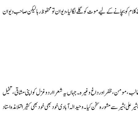
کلام کو بچانے کے لیے موت کو گلے لگالیا، دیوان تو محفوظ رہا لیکن صاحب دیوان
،غالب،مومن،ظفر اور داغ وغیرہ۔جہاں یہ شعرا اردو غزل کو اپنی مشاقی ،تخیل
رعلی بشیر سے مشورہ سخن کیا۔وحید الہ آبادی خود بھی خو د بھی کثیرالتلامذہ استاد