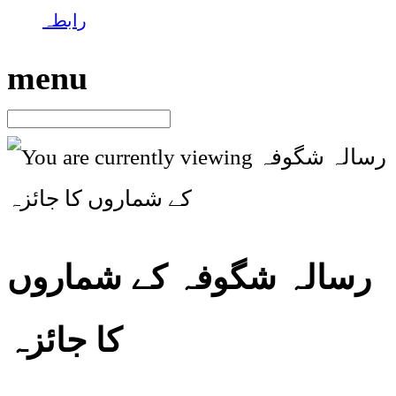
رابطہ
menu
رسالہ شگوفہ کے شماروں
کا جائزہ