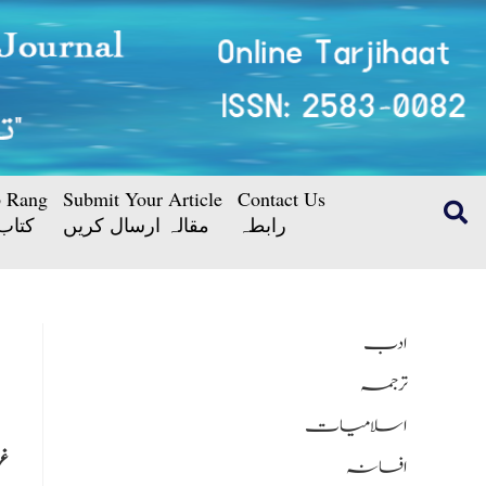
b Rang
Submit Your Article
Contact Us
رابطہ
مقالہ ارسال کریں
کتاب
ادب
ترجمہ
اسلامیات
غز
افسانہ