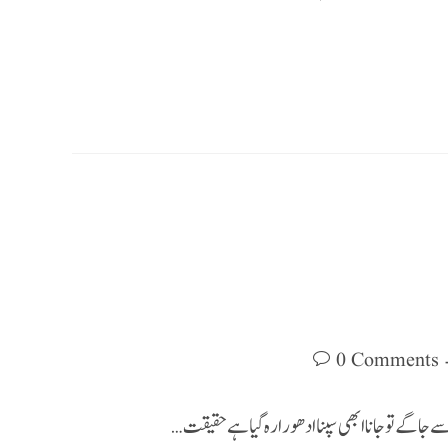
0 Comments
 سے جاگے تو جانا ابھی سپنا ادھورا رہ گیا ہے حقیقت…