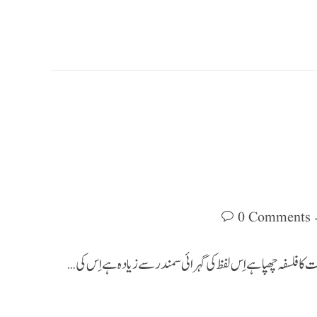
0 Comments
کا فلسفہ چھپا ہے اِس لفظ کی گہرائی سمندر سے زیادہ ہے اِس کی…