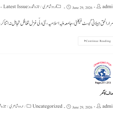
admi
اردو شاعری
تازہ شمارہ : Latest Issue
/
June 29, 2026
رارالحق جیلانی گیسٹ فیکلٹی، جامعہ ملیہ اسلامیہ، نئی دلّی غزل تغافل تجاہل نہ اتنا کر
Continue Reading
صاف کا گھر
admi
Uncategorized
اردو شاعری
تازہ شمارہ : 
/
/
June 29, 2026