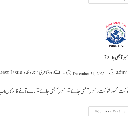
مبر آبھی جائے تو
admi
اردو شاعری
تازہ شمارہ : Latest Issue
/
December 21, 2025
کت محمود شوکت دسمبر آبھی جائے تو دسمبر آبھی جائے تو ترے آنے کا امکاں اب ن
Continue Reading