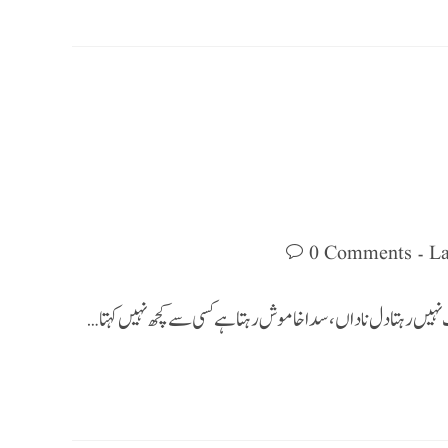
0 Comments
ہیں رہتا دل ناداں ، سدا خاموش رہتا ہے کسی سے کچھ نہیں کہتا…