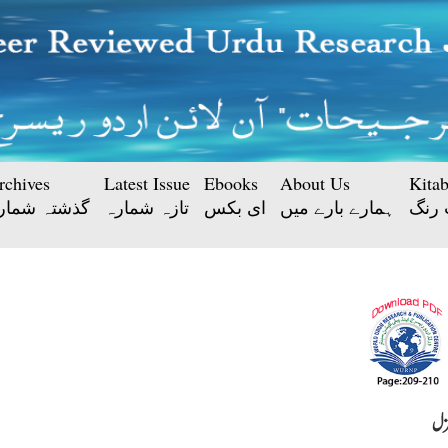
rchives
Latest Issue
Ebooks
About Us
Kita
 رنگ
ہمارے بارے میں
ای بکس
تازہ شمارہ
گذشتہ شمار
ل