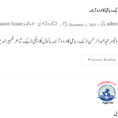
بک رباعی کا اردو ترجمہ
admi
اردو شاعری
تازہ شمارہ : Latest Issue
/
December 3, 2025
وفیسر محیا عبد الرحمن ازبک رباعی کا اردو ترجمہ با کمال کلاسیکی از بیک شاعرظہیر الدین
Continue Reading
ل