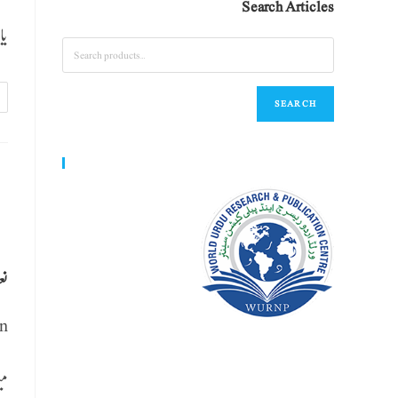
Search Articles
یا
SEARCH
World Urdu Research & Publication Center
نع
n
می