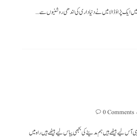
میں ایک پڑاؤ ڈالا میں نے دنیا داری کی اندھی روشنیوں سے…
0 Comments
 آس لیے بیٹھے ہیں ہم مدینے کی بجھی پیاس لیے بیٹھے ہیں راہ میں