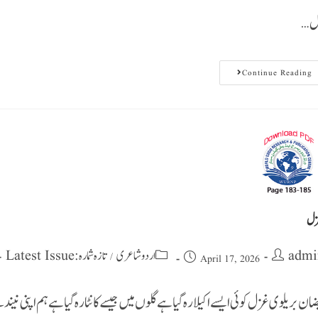
ل…
Continue Reading
ل
admi
اردو شاعری
تازہ شمارہ : Latest Issue
/
April 17, 2026
ضان بریلوی غزل کوئی ایسے اکیلا رہ گیا ہے گلوں میں جیسے کانٹا رہ گیا ہے ہم اپنی نیند