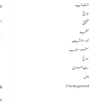
انشائیہ
n
تاریخ
اس
تحقیق
تنقید
خود-نوشت
سفر-نامہ
سوانح
شاعری
ناول
Uncategorized
ان
n