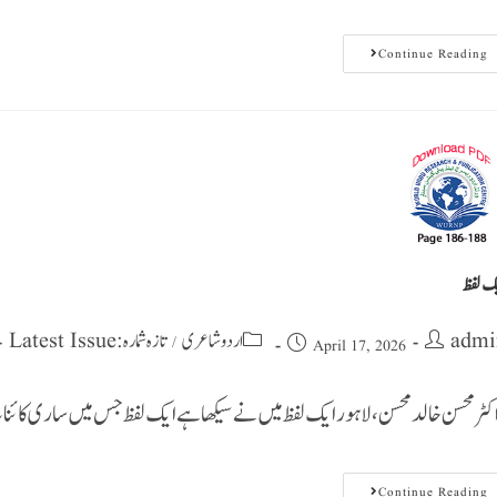
Continue Reading
ک لفظ
admi
اردو شاعری
تازہ شمارہ : Latest Issue
/
April 17, 2026
کٹر محسن خالد محسن،لاہور ایک لفظ میں نے سیکھا ہے ایک لفظ جس میں ساری کائنات 
Continue Reading