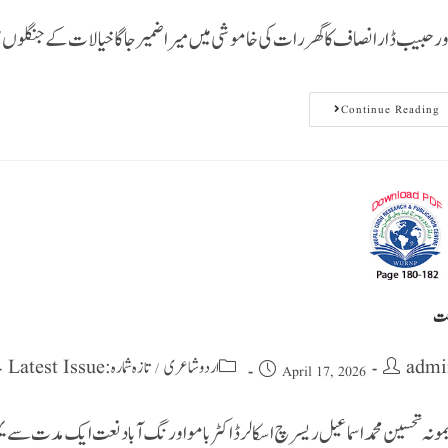
ور حبیب ڈار انصاف کا گھر رات کی خاموشی میں میرا ضمیر جاگا خیالات کے جنگلوں 
Continue Reading
ت
admi
اردو شاعری
تازہ شمارہ : Latest Issue
/
April 17, 2026
مونہ تحسین محمد اسماعیل ریسرچ اسکالر ڈاکٹر بامو اورنگ آباد نعت ایک مدت سے یہی