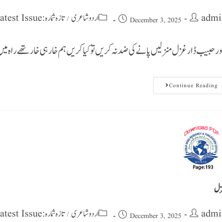
admi
اردو شاعری
تازہ شمارہ : Latest Issue
/
December 3, 2025
ور حبیب ڈار غزل منزلیں پانے کی ضد نہ کریں تو کیا کریں ہم خار ہی خار تھے راہ میں
Continue Reading
ل
admi
اردو شاعری
تازہ شمارہ : Latest Issue
/
December 3, 2025