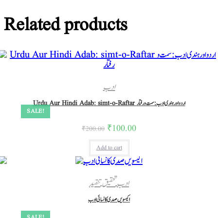
Related products
ادب
Urdu Aur Hindi Adab: simt-o-Raftar اردو اور ہندی ادب :سمت و رفتار
SALE!
₹
100.00
₹
200.00
Add to cart
ادب
تحقیق
تنقید
,
,
اکیسویں صدی کا نسائی ادب
SALE!