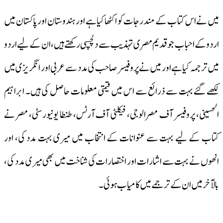
میں نے اس کتاب کے مندرجات کو اکٹھا کیا ہے اور ہندوستان اور پاکستان میں
اردو کے احباب جو قدیم مصری تہذیب سے دلچسپی رکھتے ہیں، ان کے لیے اردو
میں ترجمہ کیا ہے اور میں نے پروفیسر صاحب کی مدد سے عربی اور انگریزی میں
لکھے گئے بہت سے ذرائع سے اس میں قیمتی معلومات حاصل کی ہیں۔ ابراہیم
الحسینی، پروفیسر آف مصرالوجی، فیکلٹی آف آرٹس، طنطا یونیورسٹی، مصر نے
کتاب کے لیے بہت سے عنوانات کے انتخاب میں میری بہت مدد کی، اور
انھوں نے بہت سے اشارات اور اختصارات کی شناخت میں بھی میری مدد کی،
بالآخر میں ان کے ترجمے میں کامیاب ہو ئی۔