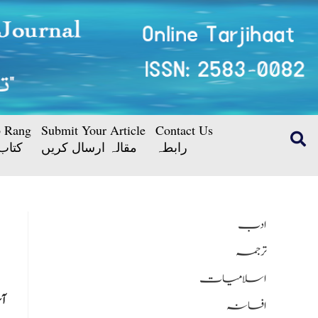
b Rang
Submit Your Article
Contact Us
رابطہ
مقالہ ارسال کریں
کتاب
ادب
ترجمہ
اسلامیات
آس
افسانہ