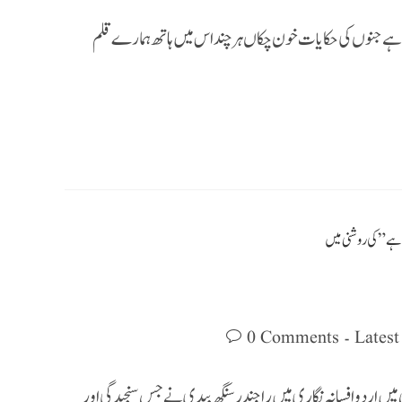
رہے جنوں کی حکایات خون چکاں ہر چند اس میں ہاتھ ہمارے قلم
0 Comments
میں اردو افسانہ نگاری میں راجندر سنگھ بیدی نے جس سنجیدگی اور