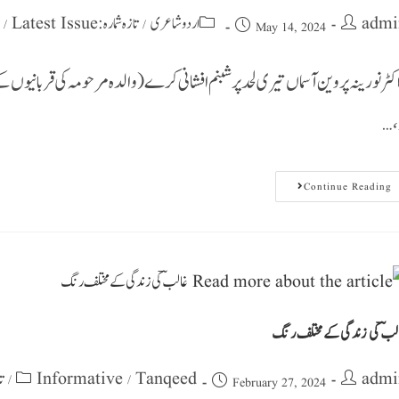
تازہ شمارہ : Latest Issue
اردو شاعری
admi
/
/
May 14, 2024
کٹر نورینہ پروین آسماں تیری لحد پر شبنم افشانی کرے (والدہ مرحومہ کی قربانیوں 
تو
Continue Reading
لبؔ کی زندگی کے مختلف رنگ
sue
Informative
Tanqeed
admi
/
/
February 27, 2024