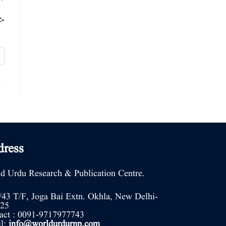
م…
ress
d Urdu Research & Publication Centre.
/43 T/F, Joga Bai Extn. Okhla, New Delhi-
25
act : 0091-9717977743
l:
info@worldurdurnp.com