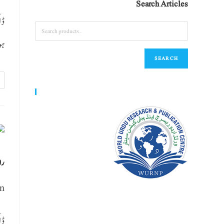
Search Articles
ڈا
 …
SEARCH
World Urdu Research & Publication Center
را
n
ڈا