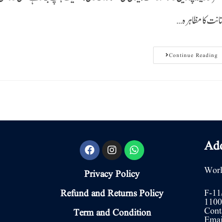
تانت کا مظاہرہ
Continue Reading
Add
Worl
Privacy Policy
Refund and Returns Policy
F-11
1100
Cont
Term and Condition
Emai