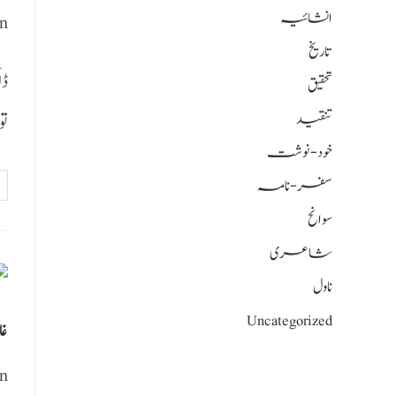
انشائیہ
n
تاریخ
ڈا
تحقیق
تنقید
،…
خود-نوشت
سفر-نامہ
سوانح
شاعری
ناول
Uncategorized
غا
n