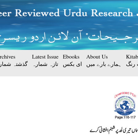
rchives
Latest Issue
Ebooks
About Us
Kita
 رنگ
ہمارے بارے میں
ای بکس
تازہ شمارہ
گذشتہ شمار
ماں تیری لحد پر شبنم افشانی کرے