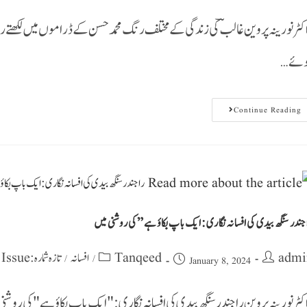
کٹر نورینہ پروین غالبؔ کی زندگی کے مختلف رنگ محمد حسن کے ڈراموں میں لکھتے 
ہوئے
Continue Reading
جندر سنگھ بیدی کی افسانہ نگاری: ایک باپ بکاؤہے” کی روشنی میں
تازہ شمارہ : Latest Issue
افسانہ
Tanqeed
admi
/
/
January 8, 2024
کٹر نورینہ پروین راجندر سنگھ بیدی کی افسانہ نگاری: "ایک باپ بکاؤہے" کی روشنی 