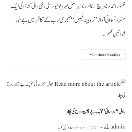
ظہور احمد ریسرچ اسکالر، جواہر لعل نہرو یونیورسٹی، نئی دہلی کناڈا کی ایک
منفرد نسوانی آواز ’’ روبینہ فیصل‘‘ مہجری ادب کے تناظر میں بے شمار
خواتین قلم…
Continue Reading
ناول ‘‘نارسائی’’ایک بے چین روح کی پکار
admin
December 1, 2023