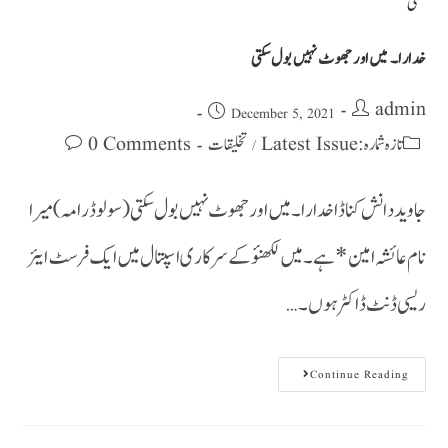
خدارا۔ میں اور جھوٹ نہیں بول سکتی
admin
December 5, 2021
0 Comments
تخلیقات
تازہ شمارہ : Latest Issue
/
جاوید دانش کناڈا خدارا۔ میں اور جھوٹ نہیں بول سکتی (سولو ڈرامہ) میرا
نام عائشہ امین* ہے۔ میں لکھنؤ کے سرکاری اسپتال میں ایک فرسٹ ایئر
ریسی ڈنٹ ڈاکٹرہوں۔…
Continue Reading