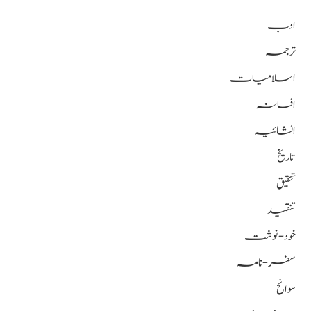
ادب
ترجمہ
اسلامیات
افسانہ
انشائیہ
تاریخ
تحقیق
تنقید
خود-نوشت
سفر-نامہ
سوانح