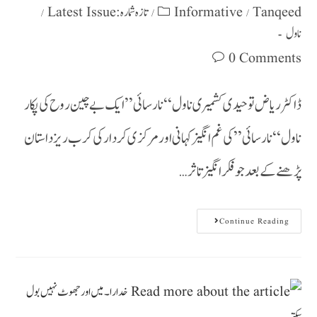
تازہ شمارہ : Latest Issue
Informative
Tanqeed
/
/
/
ناول
0 Comments
ڈاکٹر ریاض توحیدی کشمیری ناول ‘‘نارسائی’’ایک بے چین روح کی پکار
ناول ‘‘نارسائی’’ کی غم انگیز کہانی اور مرکزی کردار کی کرب ریز داستان
پڑھنے کے بعد جو فکرانگیز تاثر…
Continue Reading