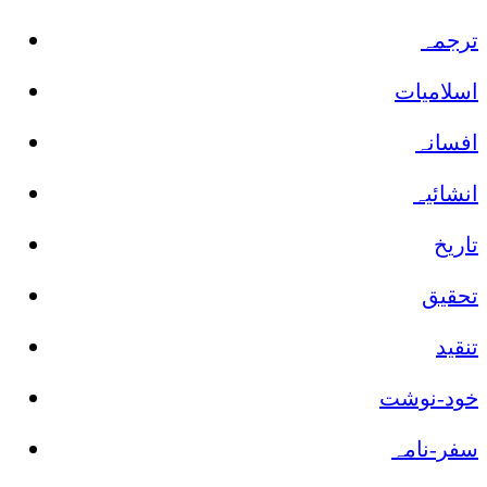
ترجمہ
اسلامیات
افسانہ
انشائیہ
تاریخ
تحقیق
تنقید
خود-نوشت
سفر-نامہ