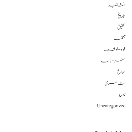
انشائیہ
تاریخ
تحقیق
تنقید
خود-نوشت
سفر-نامہ
سوانح
شاعری
ناول
Uncategorized