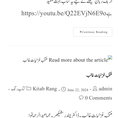
ازبک زبان سیکھنے کے لیے یہ کتاب بہت مفید
ہے https://youtu.be/Q22EVjN6E9o
Continue Reading
منتخب غزلیات غالب
Kitab Rang کتاب رنگ
admin
June 22, 2024
0 Comments
منتخب غزلیات غالب ۔ ڈاکٹر چندر شیکھر ۔ محیا عبد الرحمانوا