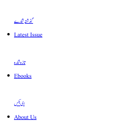
گذشتہ شمارے
Latest Issue
تازہ شمارہ
Ebooks
ای بکس
About Us