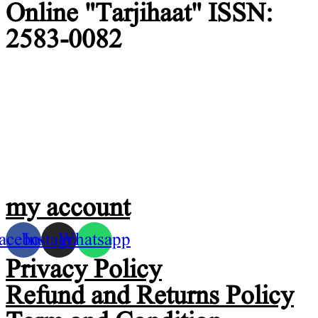
Online "Tarjihaat" ISSN:
2583-0082
my account
acebook
Instagram
Whatsapp
Privacy Policy
Refund and Returns Policy