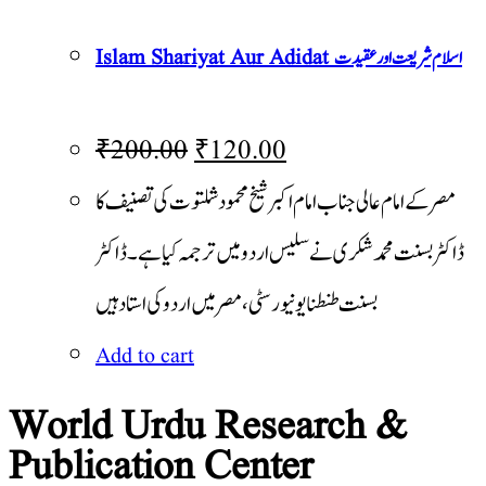
Islam Shariyat Aur Adidat اسلام شریعت اور عقیدت
₹
200.00
₹
120.00
مصر کے امام عالی جناب امام اکبر شیخ محمود شلتوت کی تصنیف کا
ڈاکٹر بسنت محمد شکری نے سلیس اردو میں ترجمہ کیا ہے۔ ڈاکٹر
بسنت طنطنا یونیورسٹی، مصر میں اردو کی استاد ہیں
Add to cart
World Urdu Research &
Publication Center