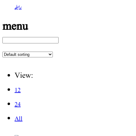
رابطہ
menu
View:
12
24
All