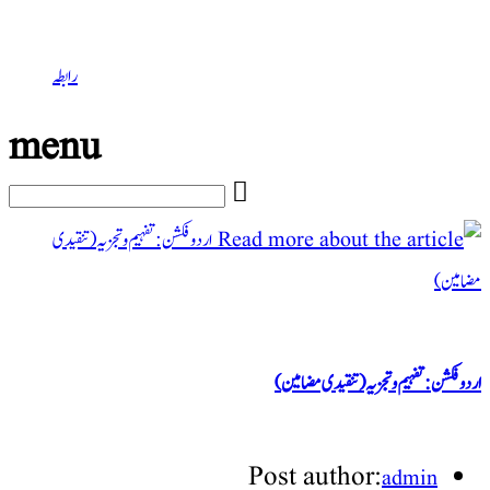
رابطہ
menu
اردو فکشن:تفہیم و تجزیہ(تنقیدی مضامین)
Post author:
admin