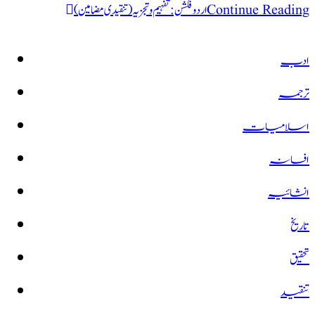
اردو فکشن:تفہیم و تجزیہ(تنقیدی مضامین)
Continue Reading
ادب
ترجمہ
اسلامیات
افسانہ
انشائیہ
تاریخ
تحقیق
تنقید