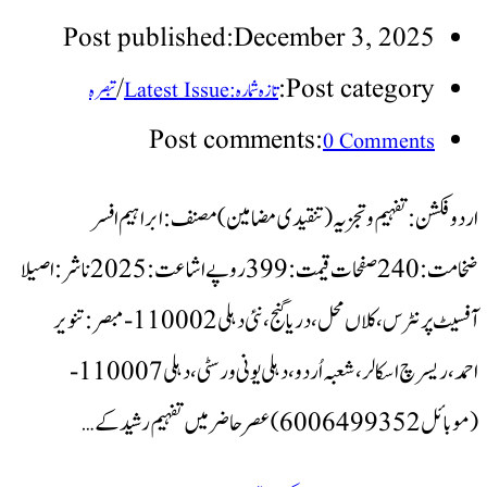
Post published:
December 3, 2025
/
Post category:
تازہ شمارہ : Latest Issue
تبصرہ
Post comments:
0 Comments
اردو فکشن:تفہیم و تجزیہ(تنقیدی مضامین) مصنف:ابراہیم افسر
ضخامت:240صفحات قیمت:399روپے اشاعت:2025 ناشر:اصیلا
آفسیٹ پرنٹرس،کلاں محل،دریا گنج،نئی دہلی110002- مبصر:تنویر
احمد،ریسرچ اسکالر،شعبہ اُردو،دہلی یونی ورسٹی،دہلی110007-
(موبائل6006499352) عصر حاضر میں تفہیم رشید کے…