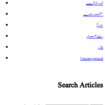
خود-نوشت
سفر-نامہ
سوانح
شاعری
ناول
Uncategorized
Search Articles