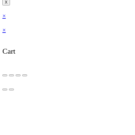
X
×
×
Cart