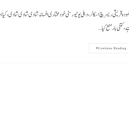
مودہ قریشی ریسرچ اسکالر ، دہلی یونیورسٹی خود مختاری افسانہ شادی شادی شادی،کیا
ے،کتنی بار منع کیا
Continue Reading