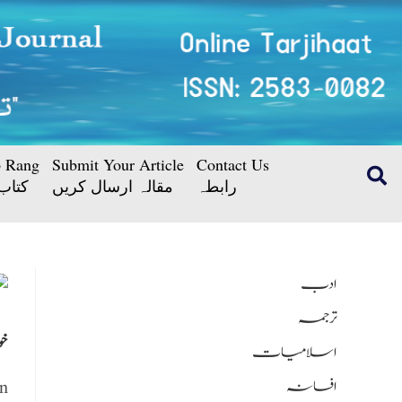
b Rang
Submit Your Article
Contact Us
رابطہ
مقالہ ارسال کریں
کتاب
ادب
ترجمہ
خو
اسلامیات
افسانہ
n