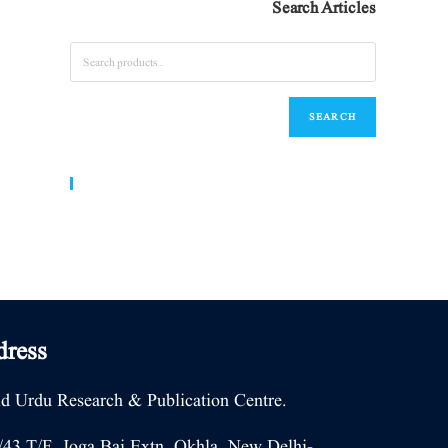
Search Articles
SEARCH
World Urdu Research & Publication Center
ress
d Urdu Research & Publication Centre.
/43 T/F, Joga Bai Extn. Okhla, New Delhi-