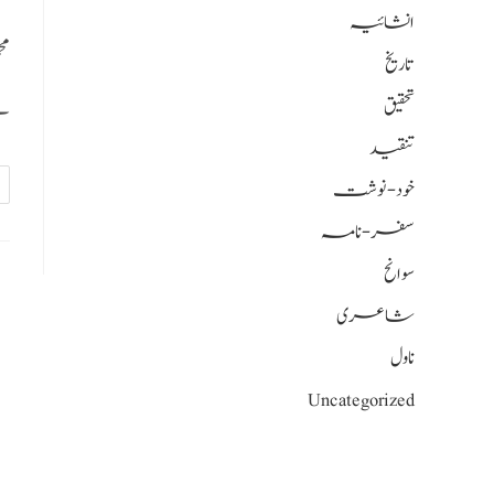
انشائیہ
مح
تاریخ
ہ…
تحقیق
تنقید
خود-نوشت
سفر-نامہ
سوانح
شاعری
ناول
Uncategorized