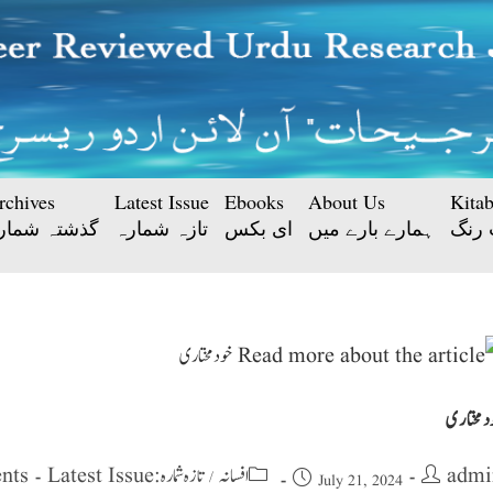
rchives
Latest Issue
Ebooks
About Us
Kita
 رنگ
ہمارے بارے میں
ای بکس
تازہ شمارہ
گذشتہ شمار
د مختاری
nts
تازہ شمارہ : Latest Issue
افسانہ
admi
/
July 21, 2024