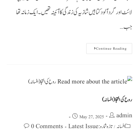
لائٹ اور گرد آلود کتابیں شازیہ کی زندگی کا آئینہ تھیں۔ ایک زمانہ تھا
جب…
Continue Reading
روح کی التجا(افسانہ)
admin
May 27, 2025
0 Comments
تازہ شمارہ : Latest Issue
افسانہ
/