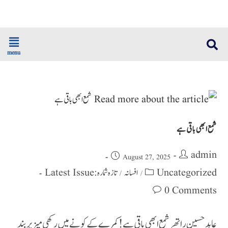
menu
شمع ابھی باقی ہے
admin
August 27, 2025
تازہ شمارہ : Latest Issue
افسانہ
Uncategorized
/
/
0 Comments
عابد حسین راتھر شمع ابھی باقی ہے! کمرے کے کونے میں رکھی میز پر بند