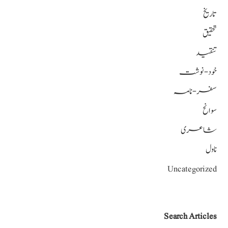
تاریخ
تحقیق
تنقید
خود-نوشت
سفر-نامہ
سوانح
شاعری
ناول
Uncategorized
Search Articles