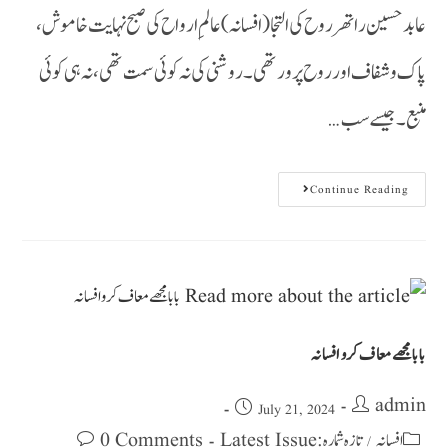
عابد حسین راتھر روح کی التجا(افسانہ) عالمِ ارواح کی صبح نہایت خاموش،
پاک وشفاف اور روح پرور تھی۔ روشنی کی نہ کوئی سمت تھی، نہ ہی کوئی
منبع۔ جیسے سب…
Continue Reading
بابا مجھے معاف کرو افسانہ
admin
July 21, 2024
0 Comments
تازہ شمارہ : Latest Issue
افسانہ
/