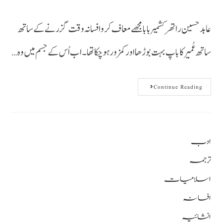
عابد حسین راتھر کشمیر بابا مجھے معاف کرو افسانہ وقت گزرنے کے ساتھ
ساتھ عُمیر کا باپ بہت بوڑھا اور کمزور ہو چکا تھا۔ اب اُس کے جسم میں وہ…
Continue Reading
ادب
ترجمہ
اسلامیات
افسانہ
انشائیہ