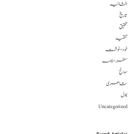
انشائیہ
تاریخ
تحقیق
تنقید
خود-نوشت
سفر-نامہ
سوانح
شاعری
ناول
Uncategorized