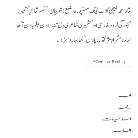
نثاراحمدچیچی گلاب ٹینگ مستپورہ، ضلع : شوپیان ، کشمیر شاعرِکشمیر :
مہجورؔکی اُردو،فارسی اور کشمیری شاعری دِل تنبہ لاوان جلوہاوان آکھا
بہارو مشراوِمژ کتھ یاد پاوان آکھا بہارو سبزہ…
Continue Reading
ادب
ترجمہ
اسلامیات
افسانہ