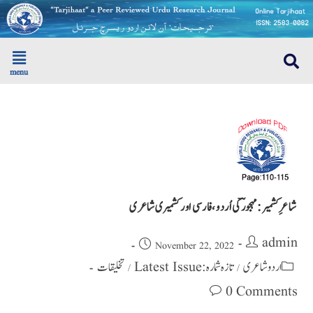
menu
شاعرِکشمیر : مہجورؔکی اُردو،فارسی اور کشمیری شاعری
admin
November 22, 2022
اردو شاعری
تازہ شمارہ : Latest Issue
تخلیقات
/
/
0 Comments