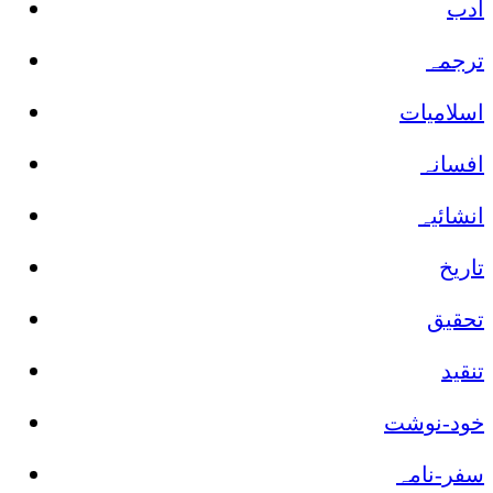
ادب
ترجمہ
اسلامیات
افسانہ
انشائیہ
تاریخ
تحقیق
تنقید
خود-نوشت
سفر-نامہ