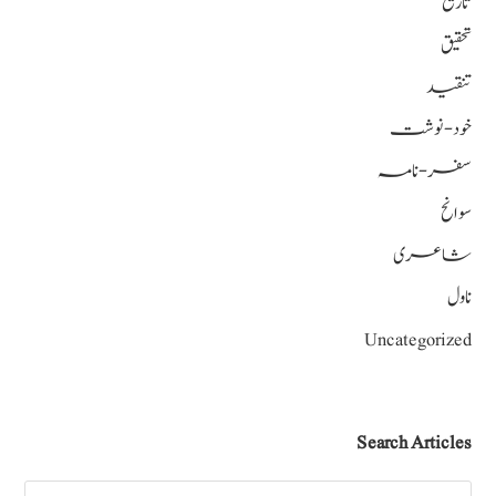
تاریخ
تحقیق
تنقید
خود-نوشت
سفر-نامہ
سوانح
شاعری
ناول
Uncategorized
Search Articles