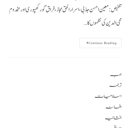
تلخیص: معین احسن جذبی، اسرار الحق مجاز، فراق گورکھپوری اور مخدوم
محی الدین کی نظموں کا…
Continue Reading
ادب
ترجمہ
اسلامیات
افسانہ
انشائیہ