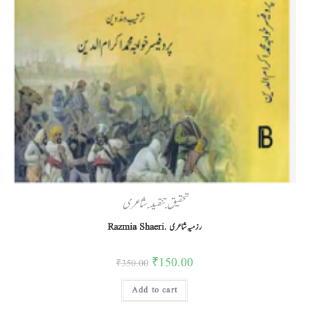
تحقیق
تنقید
شاعری
,
,
Razmia Shaeri. رزمیہ شاعری
₹
150.00
₹
350.00
Add to cart