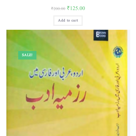
₹
125.00
₹
200.00
Add to cart
SALE!