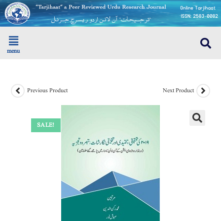
menu
Previous Product
Next Product
SALE!
🔍