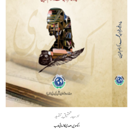
ادب
تحقیق
تنقید
,
,
اکیسویں صدی کا نسائی ادب