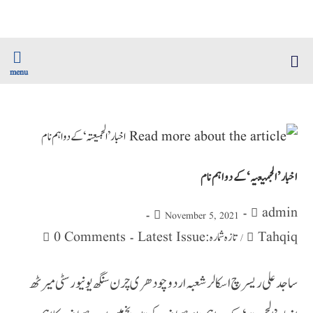
menu
اخبار ’الجمیعتہ‘ کے دو اہم نام
admin
November 5, 2021
0 Comments
تازہ شمارہ : Latest Issue
Tahqiq
/
ساجد علی ریسرچ اسکالر شعبہ اردو چودھری چرن سنگھ یونیورسٹی میرٹھ