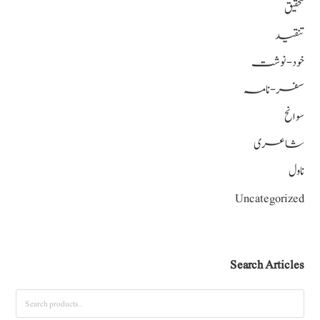
تحقیق
تنقید
خود-نوشت
سفر-نامہ
سوانح
شاعری
ناول
Uncategorized
Search Articles