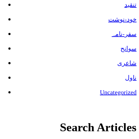
تنقید
خود-نوشت
سفر-نامہ
سوانح
شاعری
ناول
Uncategorized
Search Articles