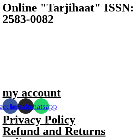
Online "Tarjihaat" ISSN:
2583-0082
my account
acebook
Instagram
Whatsapp
Privacy Policy
Refund and Returns