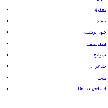
تحقیق
تنقید
خود-نوشت
سفر-نامہ
سوانح
شاعری
ناول
Uncategorized