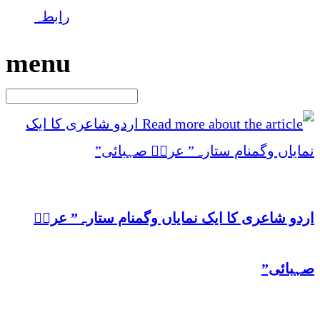
رابطہ
menu
اردو شاعری کا ایک نمایاں وگمنام ستارہ” عرشؔ
صہبائی”