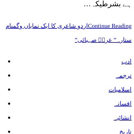
ہے بشرطیکہ…
اردو شاعری کا ایک نمایاں وگمنام
Continue Reading
ستارہ” عرشؔ صہبائی”
ادب
ترجمہ
اسلامیات
افسانہ
انشائیہ
تاریخ