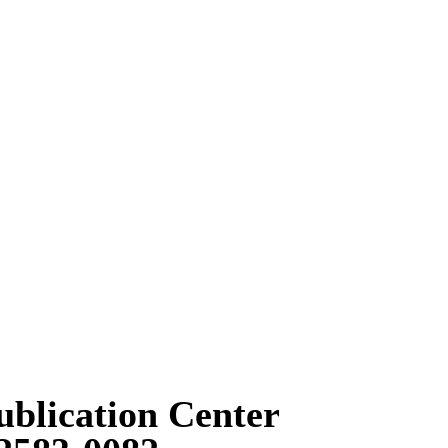
Wo
blication Center