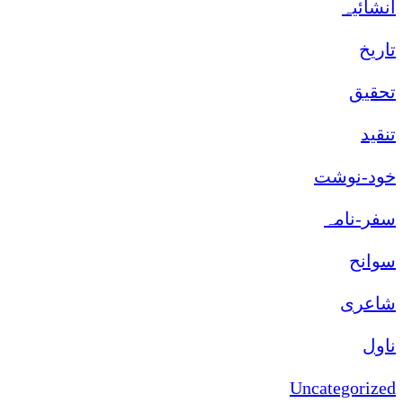
انشائیہ
تاریخ
تحقیق
تنقید
خود-نوشت
سفر-نامہ
سوانح
شاعری
ناول
Uncategorized