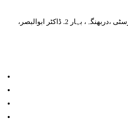
1. ڈاکٹر محمد افتخار احمد، اردو کے پروفیسر اور پرنسپل، ملت کالج، ایل این متھیلا یونیورسٹی ،دربھنگہ، بہار 2. ڈاکٹر ابوالبصر،