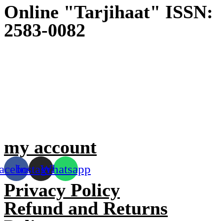
Online "Tarjihaat" ISSN:
2583-0082
my account
acebook
Instagram
Whatsapp
Privacy Policy
Refund and Returns