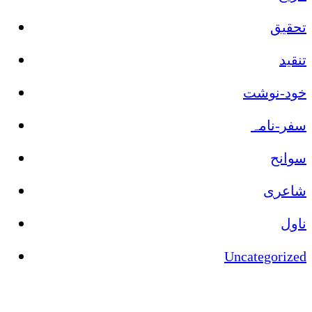
تحقیق
تنقید
خود-نوشت
سفر-نامہ
سوانح
شاعری
ناول
Uncategorized