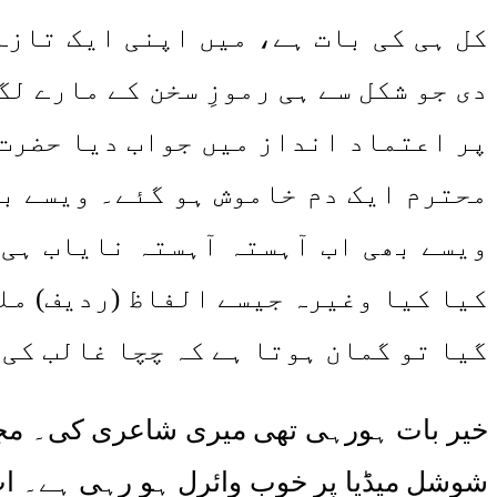
کل ہی کی بات ہے، میں اپنی ایک تازہ
دی جو شکل سے ہی رموزِ سخن کے مارے ل
پر اعتماد انداز میں جواب دیا حضرت 
محترم ایک دم خاموش ہو گئے۔ ویسے بھ
ویسے بھی اب آہستہ آہستہ نایاب ہی 
کیا کیا وغیرہ جیسے الفاظ (ردیف) مل
گیا تو گمان ہوتا ہے کہ چچا غالب کی 
خیر بات ہورہی تھی میری شاعری کی۔ مجھ
شوشل میڈیا پر خوب وائرل ہو رہی ہے۔ اب کرن