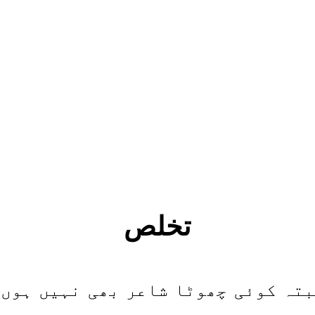
تخلص
بتہ کوئی چھوٹا شاعر بھی نہیں ہوں۔