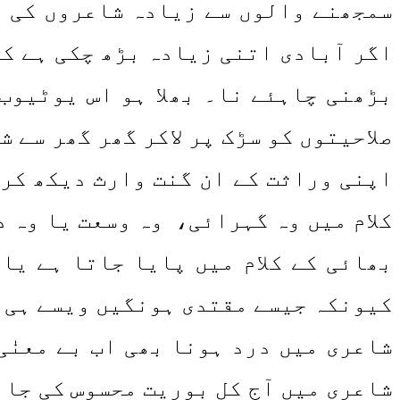
سمجھنے والوں سے زیادہ شاعروں کی تع
اگر آبادی اتنی زیادہ بڑھ چکی ہے کہ
بڑھنی چاہئے نا۔ بھلا ہو اس یوٹیوب
صلاحیتوں کو سڑک پر لاکر گھر گھر سے 
اپنی وراثت کے ان گنت وارث دیکھ کر 
کلام میں وہ گہرائی، وہ وسعت یا وہ 
بھائی کے کلام میں پایا جاتا ہے یا 
کیونکہ جیسے مقتدی ہونگیں ویسے ہی ت
شاعری میں درد ہونا بھی اب بے معنٰی
شاعری میں آج کل بوریت محسوس کی جائے