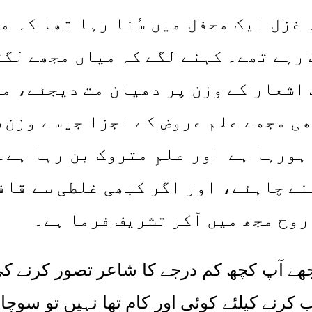
 غزل ایک محفل میں سُنا رہا تھا کہ م
گ رہے تھے۔ کہنے لگے کہ میاں مجھے لگت
اشعار کے وزن پر دھیان مت دیجئے، محف
ی مجھے علم عروض کے اجزا جیسے وزن،
ہورہا ہے اور علمِ متروک بن رہا ہے۔
نے چاہئے، اور اگر کبھی غلطی سے قاف
روح مجھ میں آکر تشریف فرما ہے۔
ے آپ کچھ کم درجے کا شاعر تصور کرنے کی
ے کیلئے کوئی اور کام تھا نہیں تو سوچا اِ