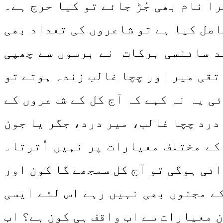
ا نام بھی جُڑ جائے تو کیا حرج ہے۔
اصل کیا ہے تو شاعروں کی تعداد بھی
ید سائنسی برکات نے برسوں سے چھپی
 تقی میر اور چچا غالب زندہ ہوتے تو
ی یہ نہ کہے کہ آج کل کے شاعروں کے
درد چچا غالب، میر درد، جگر یا جون
 کے مختلف معیارات پر نہیں اُترتا۔
ئی ہوگی تو آج کل سمجھے گا کون اور
کے مجنوں بھی نہیں رہے اس لئے ایسی
ن معیارات سے اب واقف ہی کون ہے؟ اب