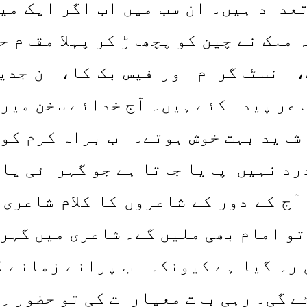
داد ہیں۔ ان سب میں اب اگر ایک میر
 ملک نے چین کو پچھاڑ کر پہلا مقام ح
، انسٹاگرام اور فیس بک کا، ان جد
شاعر پیدا کئے ہیں۔ آج خدائے سخن میر
شاید بہت خوش ہوتے۔ اب براہ کرم کوئ
درد نہیں پایا جاتا ہے جو گہرائی یا 
آج کے دور کے شاعروں کا کلام شاعری
و امام بھی ملیں گے۔ شاعری میں گہرا
 رہ گیا ہے کیونکہ اب پرانے زمانے 
 گی۔ رہی بات معیارات کی تو حضور اِ