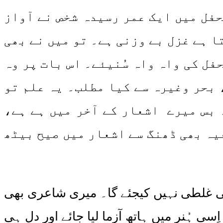
حفل میں ایک عمر رسیدہ شخص نے آواز
ا ہے غزل بے وزنی ہے۔ تو میں نے بھی
ل کی واہ واہ سُنیئے۔ اس بات پر وہ
 بحر وغیرہ سے کیا مطلب۔ یہ علم تو
 بس میرے اشعار کے آخر میں ہے ہے،
یہ بھی ڈھنگ سے اشعار میں صیح بیٹھ
 غلطی نہیں کیجئے گا۔ میری شاعری بھی
سی ہُنر میں ہاتھ آزما لیا جائے اور دل ہی