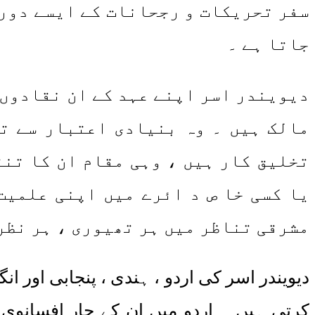
سفر تحریکات و رجحانات کے ایسے دور 
جاتا ہے ۔
دیویندر اسر اپنے عہد کے ان نقادوں 
مالک ہیں ۔ وہ بنیادی اعتبار سے تو
تخلیق کار ہیں ، وہی مقام ان کا تنق
یا کسی خا ص د ائرے میں اپنی علمیت
مشرقی تناظر میں ہر تھیوری ، ہر نظری
کرتی ہیں ۔ اردو میں ان کے چار افسانوی 