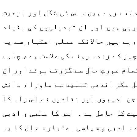
دلتے رہے ہیں ۔اس کی شکل اور نوعیت
رہی ہیں اور ان تبدیلیوں کی بنیاد
رہے ہیں حالانکہ عملی اعتبار سے یہ
یز کے زندہ رہنے کی علامت ہے ، چاہے
مام صورتِ حال سے گزرتے ہوئے اور ان
ل مگر اندھی تقلید سے ماورا ، دانش
جن ادیبوں اور نقادوں نے اس راہ کا
ت کا حامل ہے ۔ اسر کا علمی و ادبی
 ۔ ادبی و سیاسی اعتبار سے ان کا یہ