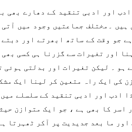
ادب اور ادبی تنقید کے دھارے بھی ب
ہیں ۔مختلف جماعتیں وجود میں آتی 
ہے جو وقت کے ساتھ ابھرتے اور دبتے 
ا اور تغیرات سے گزرنا ہی کسی بھی چ
 ہو ۔ لیکن تغیرات اور بدلتی ہوئی ت
زن کی ایک راہ متعین کر لینا ایک مشک
ذا ادب اور ادبی تنقید کے سلسلے میں 
 اسر کا بھی ہے ، جو ایک متوازن حیثی
ور ما بعد جدیدیت پر آکر ٹھہرتا ہے