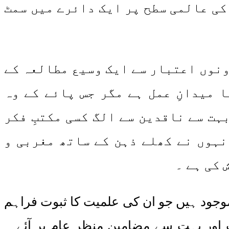
کی عالمی سطح پر ایک دائرے میں سمٹ
ونوں اعتبار سے ایک وسیع مطالعہ کے
 میدانِ عمل ہے مگر جس پائے کے وہ
ہت سے ناقدین سے الگ کسی مکتبِ فکر
نہوں نے کھلے ذہن کے ساتھ مغربی و
 کی ہے ۔
ی اور انگریزی چاروں زبانوں میں ۵۰ سے زائد کتابیں موجود ہیں جو ان کی علمیت کا ثبوت فراہم
اور بہت سے مضامین منظرِ عام پر آئے ۔