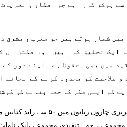
سے ہوکر گزرا ہے جو افکار و نظریات 
میں شمار ہوتے ہیں جو مغرب و مشرق د
 ایک تخلیق کار ہیں اور فکشن ان کا
ید میں بھی محفوظ ہے ۔اپنے دور کے ب
 و صلاحیت کو محدود کرنے کے بجائے ا
ے کو اپنی فکر کا حصہ بنانے کی کوشش
دیویندر اسر کی اردو ، ہندی ، پنجاب
مجموعے ، چھہ تنقیدی مجموعے ،ایک ناولٹ 