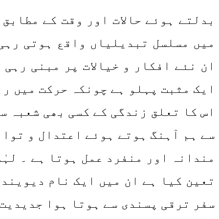
بدلتے ہوئے حالات اور وقت کے مطابق 
میں مسلسل تبدیلیاں واقع ہوتی رہی 
ان نئے افکار و خیالات پر مبنی رہی 
ایک مثبت پہلو ہے چونکہ حرکت میں رہن
اس کا تعلق زندگی کے کسی بھی شعبہ سے
سے ہم آہنگ ہوتے ہوئے اعتدال و توا
مندانہ اور منفرد عمل ہوتا ہے ۔ لہٰ
تعین کیا ہے ان میں ایک نام دیویندر
سفر ترقی پسندی سے ہوتا ہوا جدیدیت ا