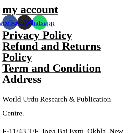
my account
acebook
Instagram
Whatsapp
Privacy Policy
Refund and Returns
Policy
Term and Condition
Address
World Urdu Research & Publication
Centre.
F-11/43 T/F, Joga Bai Extn. Okhla, New