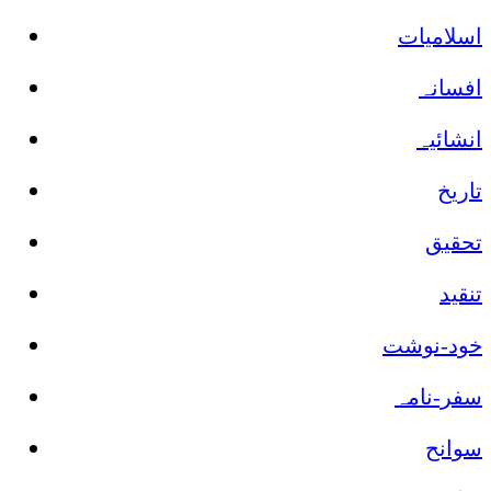
اسلامیات
افسانہ
انشائیہ
تاریخ
تحقیق
تنقید
خود-نوشت
سفر-نامہ
سوانح