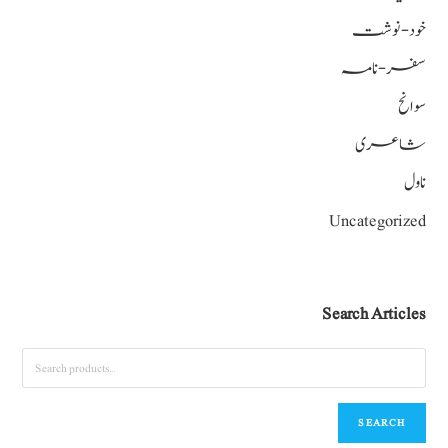
خود-نوشت
سفر-نامہ
سوانح
شاعری
ناول
Uncategorized
Search Articles
SEARCH