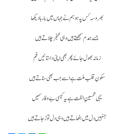
بھروسہ کس پہ ہو ہم نے جہاں میں بارہا دیکھا
جسے ہمدم سمجھتے ہیں وہی خنجر چلاتے ہیں
زمانہ بھول جائے پھر بھی اپنی داستانیں غم
سکونِ قلب ملت ہے اسے جب بھی سناتے ہیں
یہی تحسینِ الفت ہے یہ کیسی بے وفا رسمیں
جنہیں دل میں بٹھاتے ہیں وہی دل توڑ جاتے ہیں