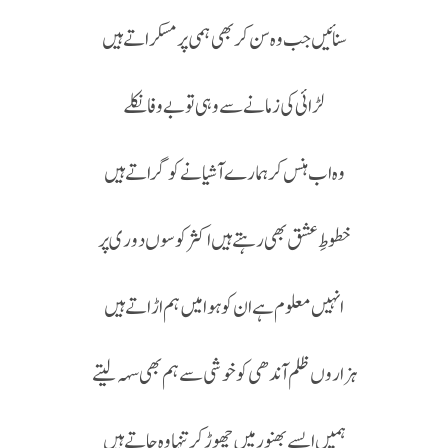
سنائیں جب وہ سن کر بھی ہمی پر مسکراتے ہیں
لڑائی کی زمانے سے وہی تو بے وفا نکلے
وہ اب ہنس کر ہمارے آشیانے کو گراتے ہیں
خطوطِ عشق بھی رہتے ہیں اکثر کوسوں دوری پر
انہیں معلوم ہے ان کو ہوا میں ہم اڑاتے ہیں
ہزاروں ظلم آندھی کو خوشی سے ہم بھی سہہ لیتے
ہمیں ایسے بھنور میں چھوڑ کر تنہا وہ جاتے ہیں