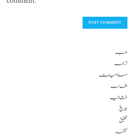
comment.
ادب
ترجمہ
اسلامیات
افسانہ
انشائیہ
تاریخ
تحقیق
تنقید