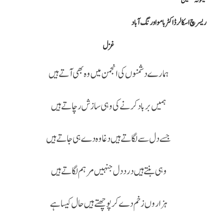
میمونہ تحسین
ریسرچ اسکالر ڈاکٹر بامو اورنگ آباد ‌
غزل
ہمارے دشمنوں کی انجمن میں وہ بھی آتے ہیں
ہمیں برباد کرنے کی وہی سازش رچاتے ہیں
جسے دل سے لگاتے ہیں دغا وہ دے ہی جاتے ہیں
وہی بنتے ہیں درد دل جنہیں مرہم لگاتے ہیں
ہزاروں زخم دے کر پوچھتے ہیں حال کیسا ہے