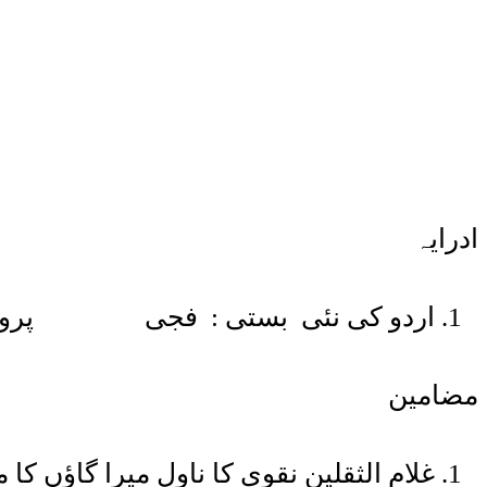
ادرایہ
اردو کی نئی بستی : فجی پروفیسر
مضامین
غلام الثقلین نقوی کا ناول میرا گاؤ