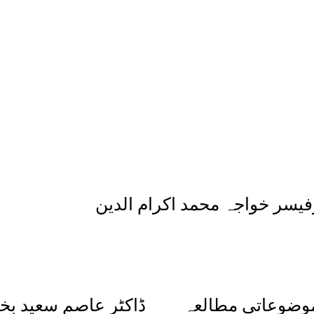
 خواجہ محمد اکرام الدین
ں کا موضوعاتی مطالعہ ڈاکٹر عاصم سعید ب