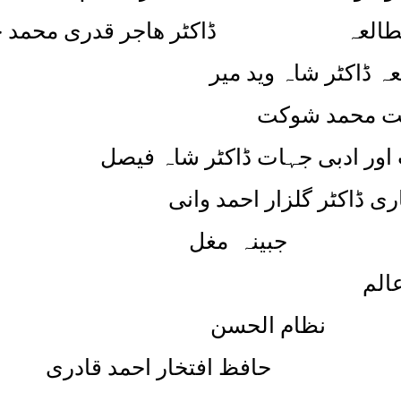
تی مطالعہ ڈاکٹر ھاجر قدری محمد ج
 ڈاکٹر شاہ وید میر
کت محمد شوکت
ور ادبی جہات ڈاکٹر شاہ فیصل
ی ڈاکٹر گلزار احمد وانی
نگار جبینہ مغل
الم
تذکرے نظام الحسن
ئی حافظ افتخار احمد قادری