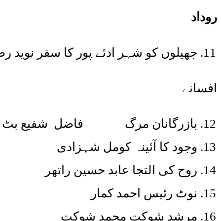
روداد
جھیلوں کو شہر ادئے پور کا سفر نوید رض
افسانے
بازرگانان مرگ فاضل شفیع بٹ
وجود کا آئینہ کومل شہزادی
روح کی التجا عابد حسین راتھر
نوٹ رئیس احمد کمار
مرشد شوکت محمد شوکت