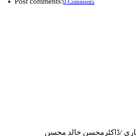
Post comments:
0 Comments
خاری /ڈاکٹرمحسن خالد محسن