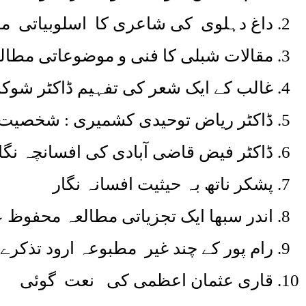
داغ دہلوی کی شاعری کا اسلوبیا
مقالات شبلی کا فنی و موضوعاتی مطالعہ
غالب کے ایک شعر کی تفہیم ڈاکٹر شو
ڈاکٹر ریاض توحیدی کشمیری : شخصیت ا
ڈاکٹر فیض قاضی آبادی کی افسانچہ نگار
پشکر ناتھ بہ حیثیت افسانہ 
اندر سبھا ایک تجزیاتی مطالعہ محفوظ ع
رام پور کے چند غیر مطبوعہ ارود 
قاری عثمان اعظمی کی نعت گو