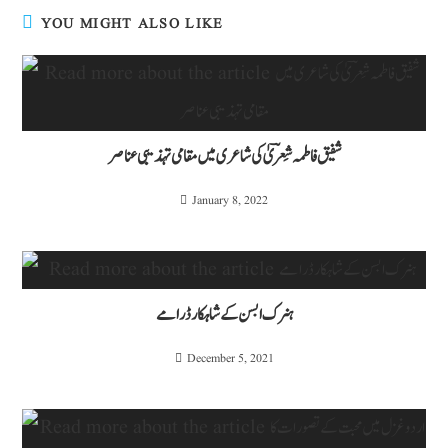
YOU MIGHT ALSO LIKE
شفیق فاطمہ شِعرؔیٰ کی شاعری میں مقامی تہذیبی عناصر
January 8, 2022
ہنرک ابسن کے شاہکار ڈرامے
December 5, 2021