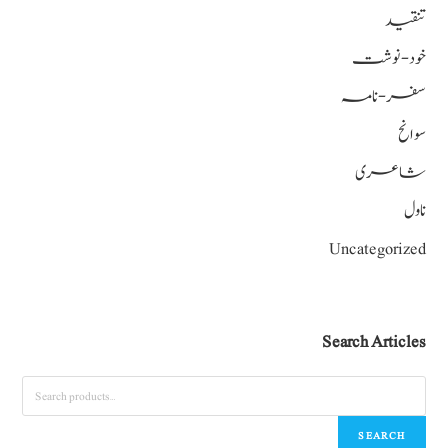
تنقید
خود-نوشت
سفر-نامہ
سوانح
شاعری
ناول
Uncategorized
Search Articles
SEARCH