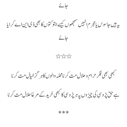
جائے
یہ ہیں جاسوس یا مجرم انہیں سمجھوں کیسے ابتو کتوں کا بھی ڈی این اے کرایا
جائے
٭٭٭
کبھی بھی فکر حرام وحلال مت کرنا محلہ والوں کا ہرگز خیال مت کرنا
ہے حق پڑوسی کی چیزوں پہ ہر پڑوسی کا کبھی خرید کے مرغا حلال مت کرنا
***