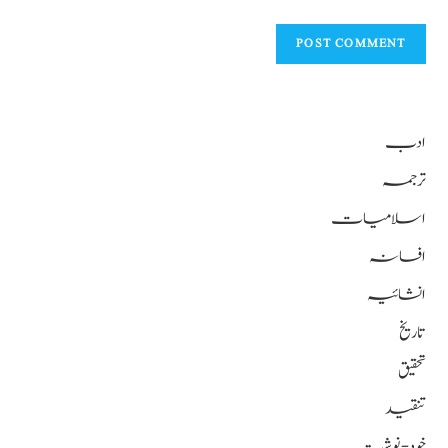
ادب
ترجمہ
اسلامیات
افسانہ
انشائیہ
تاریخ
تحقیق
تنقید
خود-نوشت