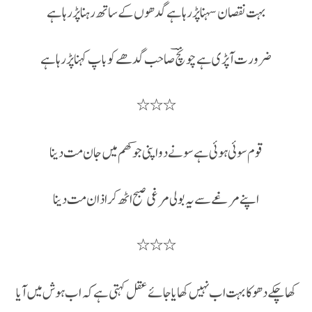
بہت نقصان سہنا پڑ رہا ہے گدھوں کے ساتھ رہنا پڑ رہا ہے
ضرورت آپڑی ہے چونچؔ صاحب گدھے کو باپ کہنا پڑرہا ہے
٭٭٭
قوم سوئی ہوئی ہے سونے دو اپنی جوکھم میں جان مت دینا
اپنے مرغے سے یہ بولی مرغی صبح اٹھ کر اذان مت دینا
٭٭٭
کھا چکے دھوکا بہت اب نہیں کھایا جائے عقل کہتی ہے کہ اب ہوش میں آیا