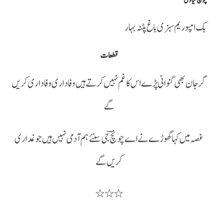
چونچؔ گیاوی
بک امپوریم سبزی باغ پٹنہ بہار
قطعات
گرجان بھی گنوانی پڑے اس کا غم نہیں کرتے ہیں وفاداری وفاداری کریں
گے
غصہ میں کہا گھوڑے نے اے چونچؔ جی سنئے ہم آدمی نہیں ہیں جو غداری
کریں گے
٭٭٭