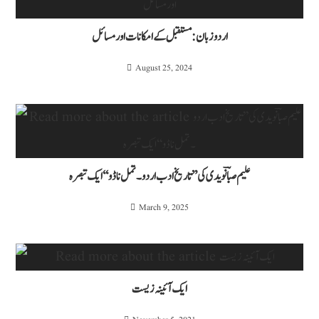
اردو زبان: مستقبل کے امکانات اور مسائل
August 25, 2024
علیم صباؔ نویدی کی ’’تاریخ ادب اردو ۔تمل ناڈو ‘‘ایک تبصرہ
March 9, 2025
ایک آئینہ زیست