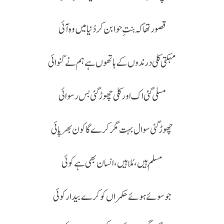
قصور تھاکہ بنتِ حوا بن کر دُنیا میں وہ آئی
مہکتی کلی درندوں کے ہاتھوں ہے ہم نے گنوائی
مسلی گئی اک اور کلی چھوڑ گئی بس رسوائی
چھوڑ گئی سوال بہت مگر کرے گا کون بھرپائی
مُسلم ہیں، مُلا ہیں، انسان بھی ہےکوئی
جو سوئے ہوئےحکمراں کو کرے بیدار کوئی