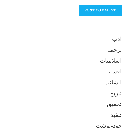
ادب
ترجمہ
اسلامیات
افسانہ
انشائیہ
تاریخ
تحقیق
تنقید
خود-نوشت