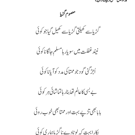
محمد اویس مغل (بیگ راج)
معصوم گُڑیا
گُڑیا سے کھیلتی گُڑیا سےکھیل گیا جو کوئی
نیندغفلت میں سویا رہا مُسلم جاگا نا کوئی
اُجڑ گئی گود جو ممتا کی مددکو آیا نا کوئی
بے بسی کا عالم تھا بنا رہا تماشائی ہر کوئی
بابا بھی تڑپے بہت اور ممتا بھی خوب روئی
پکارا بہت کہ لوٹا دے نا گُڑیا ہماری کوئی