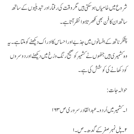
شروع میں خامیاں ہو سکتی ہیں مگر وقت کی رفتار اور تبدیلیوں کے ساتھ
ساتھ ان کا فن بھی نکھرتا ہوا نظر آتا ہے ۔
پشکر ناتھ کے افسانوں میں جذبے اور احساس کا ادراک دیکھنے کو ملتا ہے ۔یہ
وہ کشمیری ہیں جنھوں نے کشمیر کو صحیح رنگ و رُخ میں دیکھنے اور دوسروں
کو دکھانے کی کوشش کی ہے ۔
حوالہ جات :
۱۔ کشمیر میں اُردو ۔عبدالقادر سروری ص ۱۶۳