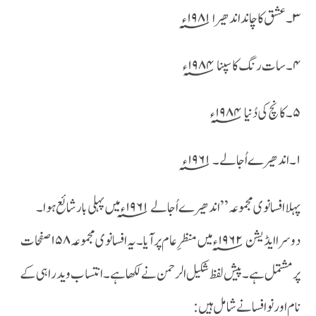
۳۔عشق کا چاند اندھیرا ۱۹۸۱؁ء
۴۔سات رنگ کا سپنا ۱۹۸۴؁ء
۵۔کانچ کی دُنیا ۱۹۸۴؁ء
۱۔اندھیرے اُجالے ۔ ۱۹۶۱؁ء
پہلا افسانوی مجموعہ ’’اندھیرے اُجالے۱۹۶۱؁ء میں پہلی بار شائع ہوا ۔
دوسرا ایڈیشن ۱۹۶۲؁ء میں منظر ِ عام پر آیا۔یہ افسانوی مجموعہ ۱۵۸ صفحات
پر مشتمل ہے ۔پیش لفظ شکیل الرحمن نے لکھا ہے ۔ انتساب وید راہی کے
نام اور نو افسانے شامل ہیں :