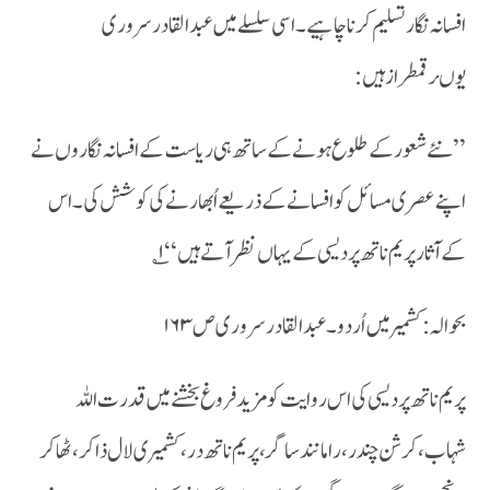
افسانہ نگار تسلیم کرنا چاہیے ۔ اسی سلسلے میں عبدالقادر سروری
یوںرقمطراز ہیں :
’’نئے شعور کے طلوع ہونے کے ساتھ ہی ریاست کے افسانہ نگاروں نے
اپنے عصری مسائل کو افسانے کے ذریعے اُبھارنے کی کوشش کی ۔اس
کے آثار پریم ناتھ پردیسی کے یہاں نظر آتے ہیں ‘‘۱؎
بحوالہ : کشمیر میں اُردو ۔عبدالقادر سروری ص ۱۶۳
پریم ناتھ پردیسی کی اس روایت کو مزید فروغ بخشنے میں قدرت اللہ
شہاب،کرشن چندر ،رامانند ساگر ،پریم ناتھ در ،کشمیری لال ذاکر ،ٹھاکر