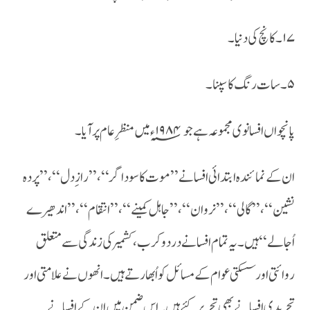
۱۷۔کانچ کی دنیا۔
۵۔سات رنگ کا سپنا ۔
پانچواں افسانوی مجموعہ ہے جو ۱۹۸۴؁ ء میں منظر ِ عام پر آیا ۔
ان کے نمائندہ ابتدائی افسانے ’’موت کا سوداگر‘‘ ،’’راز ِ دل‘‘،’’پردہ
نشین ‘‘،’’گالی‘‘ ،’’نروان‘‘،’’جاہل کمینے‘‘،’’انتقام‘‘،’’اندھیرے
اُجالے ‘‘ہیں ۔یہ تمام افسانے درد و کرب، کشمیر کی زندگی سے متعلق
روائتی اور سسکتی عوام کے مسائل کو اُبھارتے ہیں ۔انھوں نے علامتی اور
تجریدی افسانے بھی تحریر کئے ہیں ۔اس ضمن میں ان کے افسانے