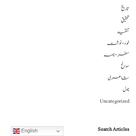
تاریخ
تحقیق
تنقید
خود-نوشت
سفر-نامہ
سوانح
شاعری
ناول
Uncategorized
Search Articles
English