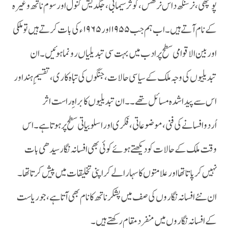
پونچھی ،نر سنگھ داس نرگس ،کوثر سیمابی ،جگدیش کنول اور سوم ناتھ وغیرہ
کے نام آتے ہیں ۔ اب ہم جب ۱۹۵۵ اور ۱۹۶۵ ء کی بات کرتے ہیں تو ملکی
اور بین الاقوامی سطح پر ادب میں بہت سی تبدیلیاں رونما ہوئیں ۔ ان
تبدیلیوں کی وجہ ملک کے سیاسی حالات ،جنگوں کی تباہ کاری ،تقسیم ِ ہند اور
اس سے پیدا شدہ مسائل تھے ۔۔ان تبدیلیوں کا براہ ِ راست اثر
اُردوافسانے کی فنی ،موضوعاتی ،فکری اور اسلوبیاتی سطح پر ہوتا ہے ۔اس
وقت ملک کے حالات کو دیکھتے ہوئے کوئی بھی افسانہ نگار سیدھی بات
نہیں کر پاتا تھا اور علامتوں کا سہارا لے کر اپنی تخلیقات میں پیش کرتا تھا ۔
ان نئے افسانہ نگاروں کی صف میں پشکر ناتھ کا نام بھی آتا ہے ،جو ریاست
کے افسانہ نگاروں میں منفرد مقام رکھتے ہیں ۔