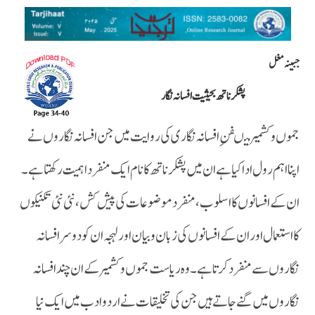
جبینہ مغل
پشکر ناتھ بحیثیت افسانہ نگار
جموں وکشمیر میںفن ِ افسانہ نگاری کی روایت میں جن افسانہ نگاروں نے
اپنا اہم رول ادا کیا ہے ان میں پشکر ناتھ کا نام ایک منفرد اہمیت رکھتا ہے۔
ان کے افسانوں کا اسلوب ،منفرد موضوعات کی پیش کش ، نئی نئی تکنیکوں
کا استعمال اور ان کے افسانوں کی زبان و بیان اور لہجہ ان کو دوسر افسانہ
نگاروں سے منفرد کرتا ہے ۔وہ ریاست جموں و کشمیر کے ان چند افسانہ
نگاروں میں گنے جاتے ہیں جن کی تخلیقات نے اردو ادب میں ایک نیا