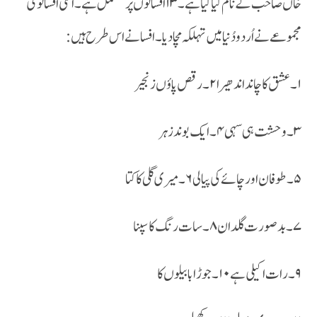
خاں صاحب کے نام کیا گیا ہے ۔۱۳ افسانوں پر مشتمل ہے ۔اسی افسانوی
مجموعے نے اُردو دُنیا میں تہلکہ مچا دیا ۔افسانے اس طرح ہیں :
۱۔عشق کا چاند اندھیرا ۲۔رقص پاؤں زنجیر
۳۔وحشت ہی سہی ۴۔ایک بوند زہر
۵۔طوفان اور چائے کی پیالی ۶۔میری گلی کا کتا
۷۔بد صورت گلدان ۸۔سات رنگ کا سپنا
۹۔رات اکیلی ہے ۱۰۔جوڑا بابیلوں کا