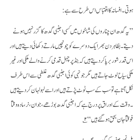
ہوتی ۔افسانہ کا اقتباس اس طرح سے ہے :
’’یہ گدھ ان چناروں کی شاخوں میں کسی اجنبی گدھ کا گزر نہیں ہونے
دیتے ۔بظاہر دن بھر ایک دوسرے کو چونچیں مارتے دکھائی دیتے ہیں اور
اس قدر شور برپا کردیتے ہیں کہ بنڈ پر چہل قدمی کرنے والے ملکی اور غیر
ملکی سیاح لوٹ جاتے ہیں مگر جو نہی کو ئی اجنبی گدھ غلطی سے اس طرف
نکل آتا ہے تو سب کے سب ٹوٹ پڑتے ہیں اور اسے لہو لہان کر دیتے ہیں
۔وقت کے اوراق پر درج ہے کہ اجنبی گدھ بوڑھے ،جوان ،نر ،مادہ وقتاً
فوقتاًجان بحق ہو گئے ہیں ‘‘۲؎