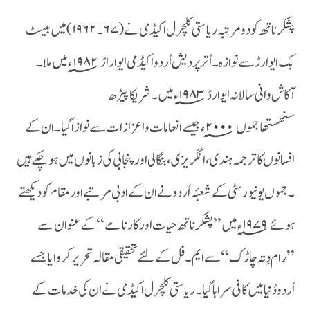
پشکر ناتھ کو دو مرتبہ ریاستی کلچرل اکیڈمی نے( ۶۷۔۱۹۶۲)میں بیسٹ
بک ایوارڑ سے نوازہ۔اُتر پردیش اُردو اکیڈمی ایواراڑ ۱۹۸۲؁ء میں ملا ۔
آکاش وانی سالانہ ایوارڈ ۱۹۸۳؁ء میں ۔شریکا پیڑھ
سنھستھاجموں ۲۰۰۰؁ء جیسے انعامات و اعزازات سے نوازا گیا ۔ان کے
افسانوں کا ترجمہ ہندی ،انگریزی ،بنگالی اور پنجابی کی زبانوں میں ہو چکے ہیں
۔ جموں یونیورسٹی کے شعبٔہ اُردو نے ان کے ادبی مرتبے اور مقام کو دیکھتے
ہوئے ۱۹۷۹؁ء میں ’’پشکر ناتھ حیات اور کارنامے‘‘ کے عنوان سے
’’رام دِتہ چاڑک‘‘سے ایم ۔فل کے لئے تحقیقی مقالہ تحریر کروایا جسے
اُردو دُنیا میں کافی سراہا گیا ۔ریاستی کلچرل اکیڈمی نے ان کی خدمات کے