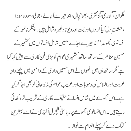
گلوان ؔ ،گوریؔ،گائثری ، بھونچال ،اندھیرے اُجالے ،جولی ،سود و سودا
،حشت ِ دل کیا کروں اور بُت اور دیوتا وغیرہ شامل ہیں ۔پشکر ناتھ کے
افسانوی مجموعہ ’’اندھیرے اجالے‘‘ میں شامل افسانوں میں کشمیر کے
حسین مناظر کے ساتھ ساتھ کشمیری عوام کو بڑی فن کاری سے پیش کیا گیا
ہے مگر ساتھ ہی میں انھوں نے اس حسین وادی کے دامن میں پنپنے والی
غربت اور افلاس کی وجوہات اور غریب عوام کی زبو حالی کو بھی اجاگر کیا
ہے ۔اس مجموعے میں شامل افسانے حقیقت نگاری کے قریب تر دکھائی
دیتے ہیں ۔اس افسانوی مجموعے پر ریاستی کلچرل اکیڈمی نے اسے بہترین
کتاب دے کر پہلے انعام سے نوازا ۔