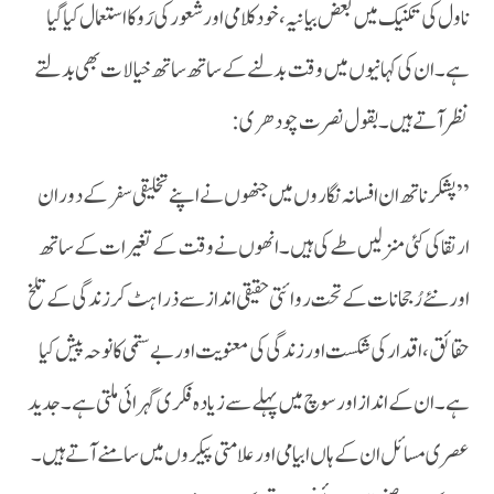
ناول کی تکنیک میں بعض بیانیہ ،خود کلامی اور شعور کی رَو کا استعمال کیا گیا
ہے ۔ان کی کہانیوں میں وقت بدلنے کے ساتھ ساتھ خیالات بھی بدلتے
نظر آتے ہیں ۔بقول نصرت چودھری :
’’پشکر ناتھ ان افسانہ نگاروں میں جنھوں نے اپنے تخلیقی سفر کے دوران
ارتقا کی کئی منزلیں طے کی ہیں ۔انھوں نے وقت کے تغیرات کے ساتھ
اور نئے رُجحانات کے تحت روائتی حقیقی انداز سے ذرا ہٹ کر زندگی کے تلخ
حقائق ،اقدار کی شکست اور زندگی کی معنویت اور بے ستمی کا نوحہ پیش کیا
ہے ۔ان کے انداز اور سوچ میں پہلے سے زیادہ فکری گہرائی ملتی ہے ۔جدید
عصری مسائل ان کے ہاں ابیامی اور علامتی پیکروں میں سامنے آتے ہیں ۔