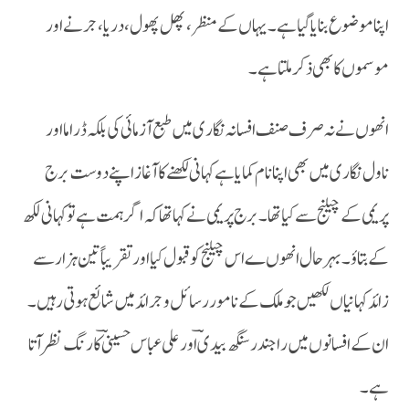
اپنا موضوع بنایا گیا ہے ۔یہاں کے منظر ،پھل پھول ،دریا ،جرنے اور
موسموں کا بھی ذکر ملتا ہے ۔
انھوں نے نہ صرف صنف افسانہ نگاری میں طبع آزمائی کی بلکہ ڈراما اور
ناول نگاری میں بھی اپنا نام کمایا ہے کہانی لکھنے کا آغاز اپنے دوست برج
پریمی کے چیلنج سے کیا تھا ۔برج پریمی نے کہا تھا کہ اگر ہمت ہے تو کہانی لکھ
کے بتاؤ۔بہرحال انھوں ے اس چیلنج کو قبول کیا اور تقریباً تین ہزار سے
زائد کہانیاں لکھیں جو ملک کے نامور رسائل و جرائد میں شائع ہوتی رہیں ۔
ان کے افسانوں میں راجندر سنگھ بیدی ؔاور علی عباس حسینیؔ کا رنگ نظر آتا
ہے ۔