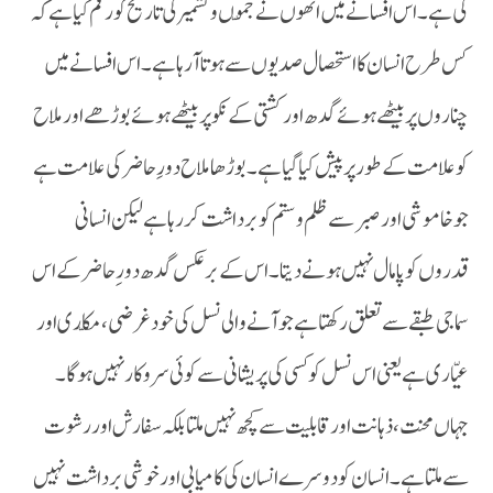
کی ہے ۔اس افسانے میں انھوں نے جمّوں و کشمیر کی تاریخ کو رقم کیا ہے کہ
کس طرح انسان کا استحصال صدیوں سے ہوتا آرہا ہے ۔اس افسانے میں
چناروں پر بیٹھے ہوئے گدھ اور کشتی کے نکو پر بیٹھے ہوئے بوڑھے اور ملاح
کو علامت کے طور پر پیش کیا گیا ہے ۔بوڑھا ملاح دورِ حاضر کی علامت ہے
جو خاموشی اور صبر سے ظلم و ستم کو برداشت کر رہا ہے لیکن انسانی
قدروں کو پامال نہیں ہونے دیتا ۔اس کے بر عکس گدھ دور ِ حاضر کے اس
سماجی طبقے سے تعلق رکھتا ہے جو آنے والی نسل کی خود غرضی ،مکّاری اور
عیّاری ہے یعنی اس نسل کو کسی کی پریشانی سے کوئی سروکار نہیں ہو گا ۔
جہاں محنت ،ذہانت اور قابلیت سے کچھ نہیں ملتا بلکہ سفارش اور رشوت
سے ملتا ہے ۔انسان کو دوسرے انسان کی کامیابی اور خوشی برداشت نہیں