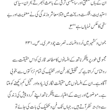
ان کے ہاں صنعتی اور سائینسی ترقی کے باعث اُبھرتے بحران ،سیاسی
استبدایت ،شکست و ریخت میں مبتلا معاشرہ زندگی کی نے معنویت اور بے
ستمی کا عکس نمایاں ہے ‘‘۳؎
جموں و کشمیر میں اُردو افسانہ ۔نصرت چودھری۔ص ۔۲۳۱
مجموعی طور پر پشکر ناتھ کے افسانوں کا مطالعہ قاری کو اس حقیقت سے
روشناس کراتا ہے کہ تخلیق کار فن اور تکنیک کی تمام نزاکتوں سے بخوبی
آگاہ ہے۔ان کے افسانوں میں حقیقت نگاری زیادہ اور تخیل کم دیکھنے کو ملتا
ہے۔موضوع اور ہیت کے اعتبار سے پشکر ناتھ اپنے گردوپیش کی زندگی
سے وابستہ نظر آتے ہیں ۔جہاں تک فن و تکنیک کی بات کی جائے تو