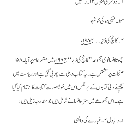
۱۱۔دوسری منزل ۱۲۔رکھیل
۱۳۔مہکی ہوئی خوشبو
۴۔کانچ کی دُنیا ۔۔۱۹۸۴؁ء
چھوتا افسانوی مجموعہ ’’کانچ کی دُنیا ‘‘ ۱۹۸۴؁ء میں منظر عام پر آیا ۔۱۵۸
صفحات پر مشتمل ہے ۔یہ کتاب دہلی سے چھاپی گئی ہے اور ریاست میں
چھپنے والی کتابوں کے برعکس اس میں خوبصورت کتابت کا اہتمام کیا گیا
ہے ۔اس مجموعے میں سترہ افسانے شامل ہیں جو مندرجہ ذیل ہیں :
۱۔رازِ دل ۲۔ غبارے کی واپسی