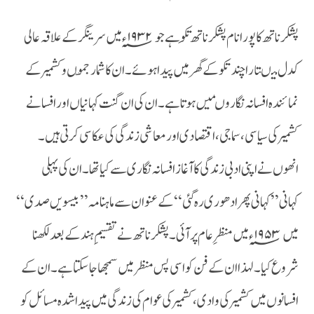
پشکر ناتھ کا پورا نام پشکر ناتھ تکِو ہے جو ۱۹۳۲؁ء میں سرینگر کے علاقہ عالی
کدل میںتارا چند تکو کے گھر میں پیدا ہوئے ۔ان کا شمار جمّوں و کشمیر کے
نمائندہ افسانہ نگاروںمیں ہو تا ہے ۔ان کی ان گنت کہانیاں اور افسانے
کشمیر کی سیاسی،سماجی ،اقتصادی اور معاشی زندگی کی عکاسی کرتی ہیں ۔
انھوں نے اپنی ادبی زندگی کا آغاز افسانہ نگاری سے کیا تھا ۔ان کی پہلی
کہانی’’کہانی پھر ادھوری رہ گئی ‘‘کے عنوان سے ماہنامہ ’’بیسویں صدی ‘‘
میں ۱۹۵۳؁ء میں منظر ِ عام پر آئی ۔پشکر ناتھ نے تقسیم ِ ہند کے بعد لکھنا
شروع کیا ۔لہذا ان کے فن کو اسی پس منظر میں سمجھا جا سکتا ہے ۔ان کے
افسانوں میں کشمیر کی وادی ،کشمیر کی عوام کی زندگی میں پیدا شدہ مسائل کو