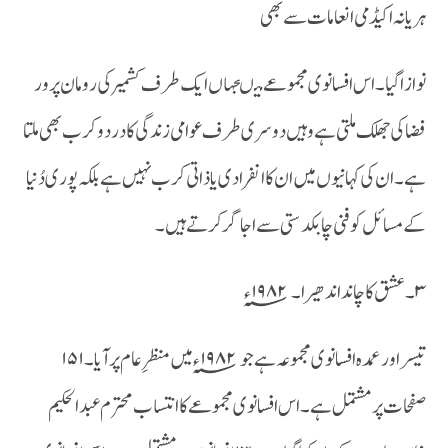
ہریانہ اکیڈمی انعامات سے بھی
نوازا گیا۔اس افسانوی مجموعے میںجہاں ایک طرف کشمیر کی رومان پرور
فضا کی جھلک ملتی ہے وہیں دوسری طرف عوامی زندگی کا درد و کرب بھی ملتا
ہے۔ان کی کہانیوں میں ان کا انفرادی یا ذاتی کرب نہیں ہے بلکہ پوری دُنیا
کے مسائل کو فنی چابکدستی سے اجاگر کرتے ہیں ۔
۳۔عشق کا چاند اندھیرا ۔ ۱۹۸۲؁ء
تیسراور عمدہ ا فسانوی مجموعہ ہے جو ۱۹۸۲؁ء میں منظر ِ عام پر آیا ۔۱۵۱
صفحات پر مشتمل ہے ۔اس افسانوی مجموعے کا انتساب محترم عبدالحکیم