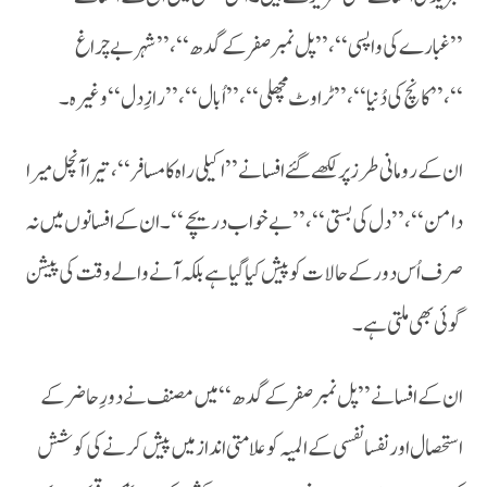
’’غبارے کی واپسی‘‘ ،’’پل نمبر صفر کے گدھ‘‘،’’شہر بے چراغ
‘‘،’’کانچ کی دُنیا ‘‘ ،’’ٹراوٹ مچھلی ‘‘،’’اُبال ‘‘،’’رازِ دل ‘‘ وغیرہ ۔
ان کے رومانی طرز پر لکھے گئے افسانے ’’اکیلی راہ کا مسافر ‘‘،تیرا آنچل میرا
دامن ‘‘،’’دل کی بستی‘‘ ،’’بے خواب دریچے‘‘۔ان کے افسانوں میں نہ
صرف اُس دور کے حالات کو پیش کیا گیا ہے بلکہ آنے والے وقت کی پیشن
گوئی بھی ملتی ہے ۔
ان کے افسانے’’پل نمبر صفر کے گدھ ‘‘ میں مصنف نے دورِ حاضر کے
استحصال اور نفسا نفسی کے المیہ کو علامتی انداز میں پیش کرنے کی کوشش