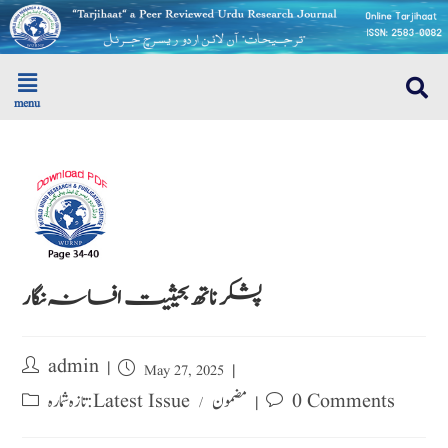
menu
پشکر ناتھ بحیثیت افسانہ نگار
admin
May 27, 2025
0 Comments
مضمون
تازہ شمارہ : Latest Issue
/