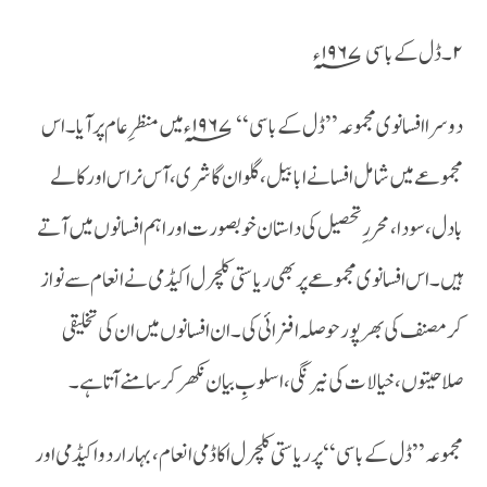
۲۔ڈل کے باسی ۱۹۶۷؁ ء
دوسر اافسانوی مجموعہ ’’ڈل کے باسی‘‘ ۱۹۶۷؁ء میں منظر ِ عام پر آیا ۔اس
مجموعے میں شامل افسانے ابابیل ،گلوان گاشری ،آس نراس اور کالے
بادل ،سودا ،محرر ِ تحصیل کی داستان خوبصورت اور اہم افسانوں میں آتے
ہیں ۔اس افسانوی مجموعے پر بھی ریاستی کلچرل اکیڈمی نے انعام سے نواز
کر مصنف کی بھر پور حوصلہ افزائی کی ۔ان افسانوں میں ان کی تخلیقی
صلاحیتوں ،خیا لات کی نیرنگی ،اسلوبِ بیان نکھر کر سامنے آتا ہے ۔
مجموعہ ’’ڈل کے باسی‘‘پر ریاستی کلچرل اکاڈمی انعام ،بہار اردو اکیڈمی اور