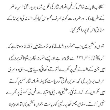
انقلاب لایا ہے خاص کر فن ِ افسانہ نگار کی تحریر میں جدید یعنی عصرِ حاضر
کے طریقۂ کار اور ضرورت کو نہ صرف محسوس کیا بلکہ افسانہ کی ڈیمانڈ کے
مطابق اس کو پورا بھی کیا ۔
جموں و کشمیر میں جب ہم اُردو افسانے کاجائزہ لیتے ہیں تو اندازہ ہوتا ہے کہ
اس کا آغاز ۳۲۔۱۹۳۱ سے ہی ہوا ہے اور پہلے افسانہ نگار پریم ناتھ پر دیسی
ہیں جن کے افسانے فن پر کھرے اُترتے دکھائی دیتے ہیں ۔ وہی دوسری
طرف برج پریمی محمد الدین فوق ؔ کوریاست کا پہلا افسانہ نگار تسلیم کرتے
ہیں مگر ان کے افسانے فنی ،تکنیکی اور ہیتی اعتبار سے فن کی کسوٹی پر کھرے
نہیں اُترتے ۔لہذا پریم ناتھ پردیسی کو ریاست جموں و کشمیر کا باقاعدہ پہلا