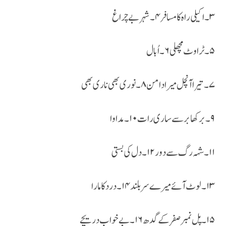
۳۔اکیلی راہ کا مسافر ۴۔شہر بے چراغ
۵۔ٹراوٹ مچھلی ۶۔اُبال
۷۔تیرا آنچل میرا دامن ۸۔نوری بھی ناری بھی
۹۔برکھا برسے ساری رات ۱۰۔مداوا
۱۱۔شہہ رگ سے دور ۱۲۔دل کی بستی
۱۳۔لوٹ آئے میرے سر بلند ۱۴ ۔درد کا مارا
۱۵۔پل نمبر صفر کے گدھ ۱۶۔بے خواب دریچے