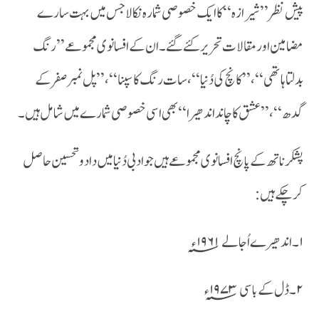
پیش نظر ’’شیرازہ ‘‘ کا ایک خصوصی شمارہ نکالا جس میں بہت سارے
مضامین اور مقالات تحریر کئے گئے ۔ان کے افسانوی مجموعے ’’رنگ
بدلتا ہاتھی ‘‘،’’کانچ کی دُنیا ‘‘ ،سات رنگ کا سپنا ‘‘،’’پل نمبر صفر کے
گدھ ‘‘ ،’’عشق کا چاند اندھیرا ‘‘ بھی اسی خصوصی شمارے میں شامل ہیں ۔
پشکر ناتھ کے پانچ افسانوی مجموعے ہیں جو ادبی دُنیا میں داد و تحسین حاصل
کر چکے ہیں :
۱۔اندھیرے اُجالے ۱۹۶۱؁ء
۲۔ڈل کے باسی ۱۹۷۳؁ء