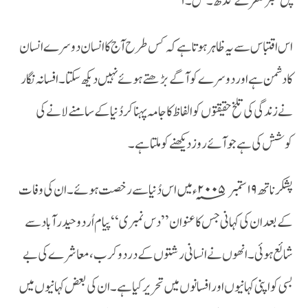
پل نمبر صفر کے گدھ ۔ص ۔۱
اس اقتباس سے یہ ظاہر ہوتا ہے کہ کس طرح آج کا انسان دوسرے انسان
کا دشمن ہے اور دوسرے کو آگے بڑھتے ہوئے نہیں دیکھ سکتا۔افسانہ نگار
نے زندگی کی تلخ حقیقتوں کو الفاظ کا جامہ پہنا کر دُنیا کے سامنے لانے کی
کوشش کی ہے جو آئے روز دیکھنے کو ملتاہے ۔
پشکر ناتھ ۱۹ ستمبر ۲۰۰۵؁ء میں اس دُنیا سے رخصت ہوئے ۔ان کی وفات
کے بعد ان کی کہانی جس کا عنوان ’’دس نمبری‘‘ پیام اُردو حیدر آباد سے
شائع ہوئی ۔انھوں نے انسانی رشتوں کے درد و کرب ،معاشرے کی بے
بسی کو اپنی کہانیوں اور افسانوں میں تحریر کیا ہے ۔ان کی بعض کہانیوں میں