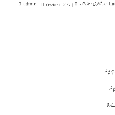
admin
اردو شاعری
ہ شمارہ
/
October 1, 2023
ہے چاند
چاند
ے وفا