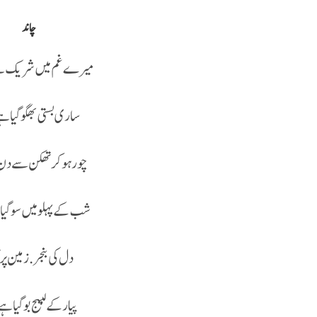
چاند
میرے غم میں شریک ہے
ساری بستی بھگو گیا ہے
چور ہو کر تھکن سے دن 
شب کے پہلو میں سو گیا 
دل کی بنجر. زمین پر 
پیار کے لبیج بو گیا ہے