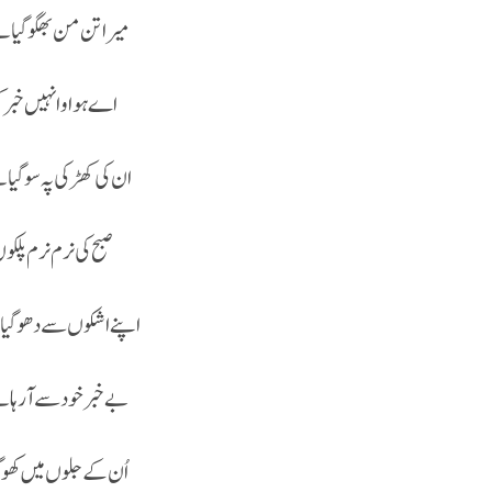
میرا تن من بھگو گیا ہ
اے ہواو انہیں خبر ک
ان کی کھڑ کی پہ سو گیا 
صبح کی نرم نرم پلکوں
اپنے اشکوں سے دھو گیا 
بے خبر خود سے آ رہا 
اُن کے جلوں میں کھو 