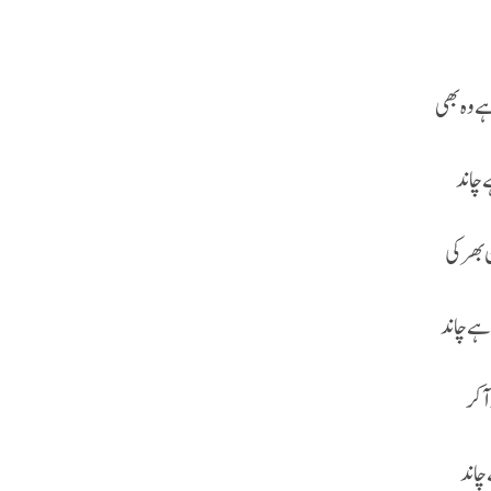
 وہ بھی
 چاند
بھر کی
ہے چاند
آ کر
 چاند