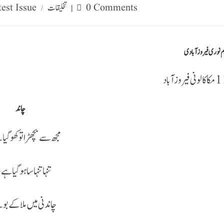
تاز : Latest Issue
تخلیقات
0 Comments
/
م نوری فیروزآبادی
11 ی فیروزآباد
چاند
مجھ سے بچھڑا تو کھو گیا 
تنہا تنہا سا ہو گیا ہے 
چاندنی میں ملا کے بوئ