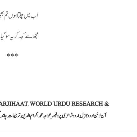
اب میں چلتا ہوں تم بھی
مجھ سے کہہ کر یہ سو گیا
***
ARJIHAAT
WORLD URDU RESEARCH &
,
آن لائن اردو جنرل
اردو شاعری
پروفیسر خواجہ محمد اکرام الدین
ترجیحات
چاند
,
,
,
,
,