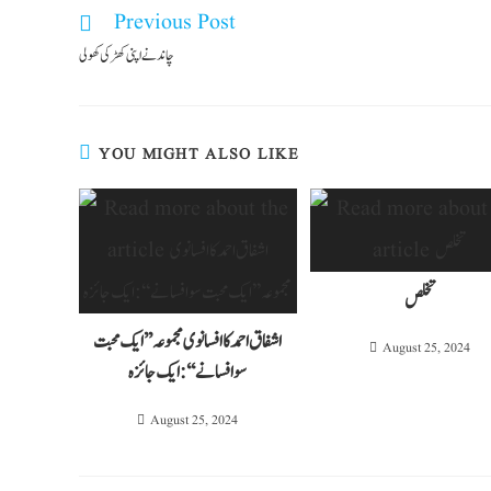
Previous Post
چاند نے اپنی کھڑکی کھولی
YOU MIGHT ALSO LIKE
تخلص
اشفاق احمد کا افسانوی مجموعہ’’ایک محبت
August 25, 2024
سو افسانے‘‘:ایک جائزہ
August 25, 2024