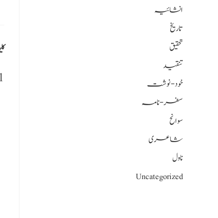
انشائیہ
تاریخ
تحقیق
کلی
تنقید
مکا کالون
خود-نوشت
سفر-نامہ
سوانح
شاعری
ناول
Uncategorized