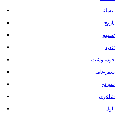
انشائیہ
تاریخ
تحقیق
تنقید
خود-نوشت
سفر-نامہ
سوانح
شاعری
ناول