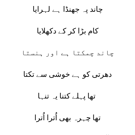
چاند پہ جھنڈا ہے لہرایا
کام بڑا کر کے دکھلایا
چاند چمکتا ہے اور ہنستا
دھرتی کو ہے خوشی سے تکتا
تھا پہلے کتنا یہ تنہا
تھا چہرہ بھی اُترا اُترا