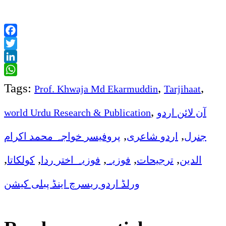
Facebook
Twitter
LinkedIn
WhatsApp
Tags:
,
,
Prof. Khwaja Md Ekarmuddin
Tarjihaat
,
world Urdu Research & Publication
آن لائن اردو
,
,
جنرل
اردو شاعری
پروفیسر خواجہ محمد اکرام
,
,
,
,
,
الدین
ترجیحات
فوزیہ
فوزیہ اختر ردا
کولکاتا
ورلڈ اردو ریسرچ اینڈ پبلی کیشن