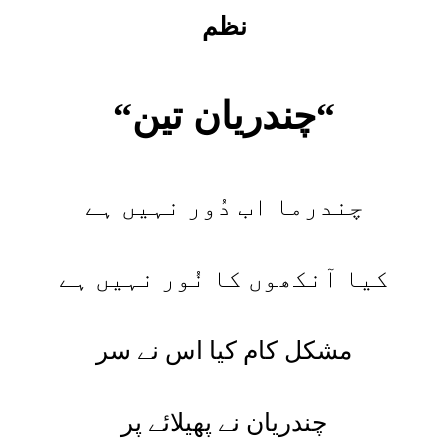
نظم
“
چندریان تین
“
چندرما اب دُور نہیں ہے
کیا آنکھوں کا نُور نہیں ہے
مشکل کام کیا اس نے سر
چندریان نے پھیلائے پر