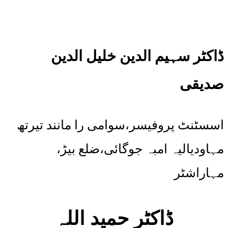
ڈاکٹر سہیم الدین خلیل الدین
صدیقی
اسسٹنٹ پروفیسر،سوامی را مانند تیرتھ
مہاودیالیہ امبہ جوگائی،ضلع بیڑ،
مہاراشٹر
ڈاکٹر حمید اللہ