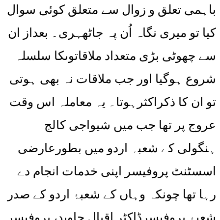
باہمی تعلق و زوال سے متعلق کوئی سوال
کیا تو میری نگاہ اُن پہ جاٹھہری۔ بعداز ان
سے چھوٹی بڑی متعداد ملاقاتوںکا سلسلہ
شروع ہوگیا اور جب ملاقات نہ بھی ہوتی
تو ان کا ذکراکثرہوتا۔ یہ معاملہ اس وقت
عروج پر تھا جب میں شیواجی کالج
ہنگولی کے شعبہ اردو میں بطورعارضی
اسسٹنٹ پروفیسر اپنی خدمات انجام دے
رہا تھا چونکہ وہاں کے شعبۂ اردو کے صدر
شعبۂ پروفیسرڈاکٹر اقبال جاوید، پروفیسر