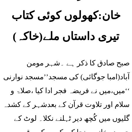
خان:کھولوں کوئی کتاب
تیری داستاں ملے(خاکہ)
صبح صادق کا ذکر ہے ۔شہر مومن
آباد(امبا جوگائی) کی مسجد’’مسجد نوارنی
‘‘میں،میں نے فریضہ فجر ادا کیا ،صلاۃ و
سلام اور تلاوت قرآن کے بعدشہر کے کشدہ
گلیوں میں کُچھ دیر ٹہلنے نکلا۔ لوٹ کے