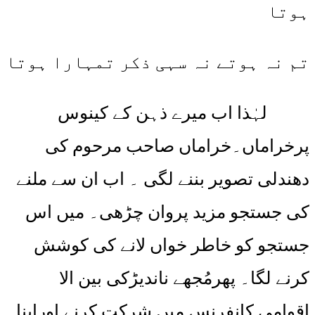
ہوتا
تم نہ ہوتے نہ سہی ذکر تمہارا ہوتا
لہٰذا اب میرے ذہن کے کینوس
پرخراماں۔خراماں صاحب مرحوم کی
دھندلی تصویر بننے لگی ۔ اب ان سے ملنے
کی جستجو مزید پروان چڑھی۔ میں اس
جستجو کو خاطر خواں لانے کی کوشش
کرنے لگا۔ پھرمُجھے ناندیڑکی بین الا
اقوامی کانفرنس میں شرکت کرنے اوراپنا