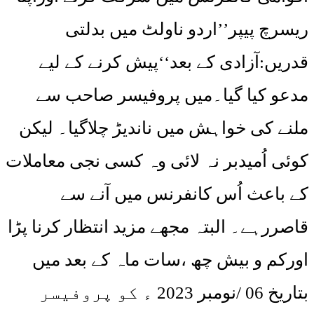
ریسرچ پیپر’’اردو ناولٹ میں بدلتی
قدریں:آزادی کے بعد‘‘پیش کرنے کے لیے
مدعو کیا گیا۔میں پروفیسر صاحب سے
ملنے کی خواہش میں ناندیڑ چلاگیا۔ لیکن
کوئی اُمیدبر نہ لائی وہ کسی نجی معاملات
کے باعث اُس کانفرنس میں آنے سے
قاصررہے۔ البتہ مجھے مزید انتظار کرنا پڑا
اورکم و بیش چھ ،سات ماہ کے بعد میں
بتاریخ 06 /نومبر 2023 ء کو پروفیسر