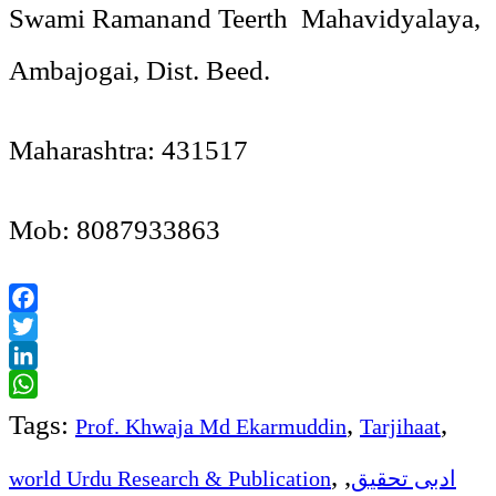
Swami Ramanand Teerth Mahavidyalaya,
Ambajogai, Dist. Beed.
Maharashtra: 431517
Mob: 8087933863
Facebook
Twitter
LinkedIn
WhatsApp
Tags:
,
,
Prof. Khwaja Md Ekarmuddin
Tarjihaat
,
,
ادبی تحقیق
world Urdu Research & Publication