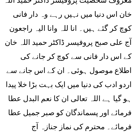
معروف شخصیت پروفیسر ڈاکٹر حمید اللہ
خان اس دنیا میں نہیں رہے وہ دار فانی
کوچ کر گئے ہیں۔ انا للہ وانا الیہ راجعون
آج علی صبح پروفیسر ڈاکٹر حمید اللہ خان
کے اس دار فانی سے کوچ کر جانے کی
اطلاع موصول ہوئی۔ ان کے اس جانے سے
اردو ادب کی دنیا میں ایک بہت بڑا خلا پیدا
ہو گیا ہے اللہ تعالی ان کا نعم البدل عطا
فرمائے اور پسماندگان کو صبر جمیل عطا
فرمائے۔ محترم کی نماز جنازہ آج