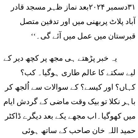
۳۱دسمبر ۲۰۲۴بعد نماز ظہر مسجد قادر
آباد پلاٹ پربھنی میں اور تدفین متصل
قبرستان میں عمل میں آئے گی۔‘‘
یہ خبر پڑھتے ہی مجھ پر کچھ دیر کے
لیے سکتے کا عالم طاری ہوگیا۔ کب؟
کہاں؟ اور کیسے؟ کے سوالات سے اُلجھ کر
باہر نکلا تو بیک وقت ماضی کے گردش ایام
میں کھوگیا۔اب مجھے یکے بعد دیگرے ڈاکٹر
حمید اللہ خان صاحب کے ساتھ ہوئی