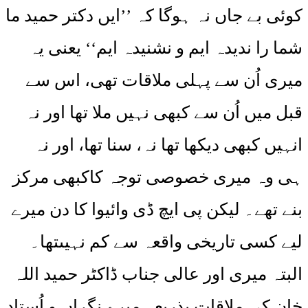
کوئی بے جاں نہ ہوگا کہ ’’ایں دکتر حمید ما
شما را ندیدہ ایم و نشنیدہ ایم‘‘ یعنی یہ
میری اُن سے پہلی ملاقات تھی، اس سے
قبل میں اُن سے کبھی نہیں ملا تھا اور نہ
انہیں کبھی دیکھا تھا نہ، سنا تھا، اور نہ
ہی وہ میری خصوصی توجہ کاکبھی مرکز
بنے تھے۔ لیکن پی ایچ ڈی وائیوا کا دن میرے
لیے کسی تاریخی واقعہ سے کم نہیںتھا۔
البتہ میری اور عالی جناب ڈاکٹر حمید اللہ
خان کی ملاقات بذریعہ میرے نگراں و اُستاد