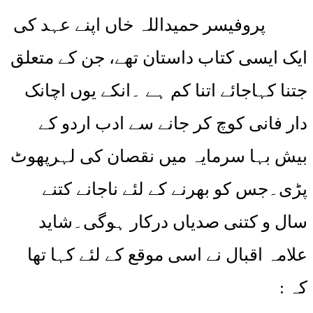
پروفیسر حمیداللہ خاں اپنے عہد کی
ایک ایسی کتاب داستان تھے، جن کے متعلق
جتنا کہاجائے اتنا کم ہے ۔انکے یوں اچانک
دار فانی کوچ کر جانے سے ادب اردو کے
بیش بہا سرمایہ میں نقصان کی لہرپھوٹ
پڑی۔جس کو بھرنے کے لئے ناجانے کتنے
سال و کتنی صدیاں درکار ہوگی۔شاید
علامہ اقبال نے اسی موقع کے لئے کہا تھا
کہ :