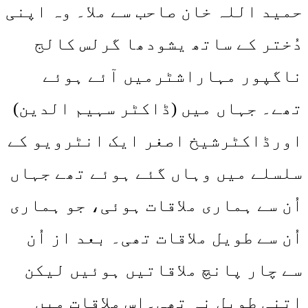
حمید اللہ خان صاحب سے ملا۔ وہ اپنی
دُختر کے ساتھ یشودھا گرلس کالج
ناگپور مہاراشٹرمیں آئے ہوئے
تھے۔ جہاں میں (ڈاکٹر سہیم الدین)
اورڈاکٹرشیخ اصغر ایک انٹرویو کے
سلسلے میں وہاں گئے ہوئے تھے جہاں
اُن سے ہماری ملاقات ہوئی، جو ہماری
اُن سے طویل ملاقات تھی۔ بعد از اُن
سے چار پانچ ملاقاتیں ہوئیں لیکن
اتنی طویل نہ تھی۔اس ملاقات میں