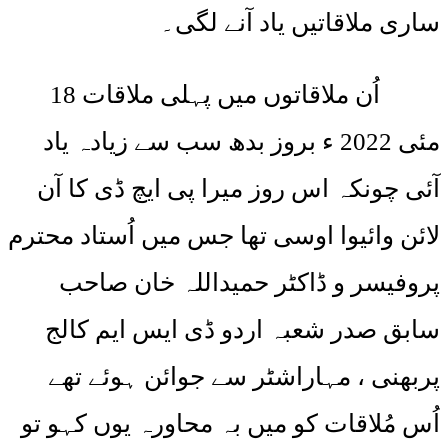
ساری ملاقاتیں یاد آنے لگی۔
اُن ملاقاتوں میں پہلی ملاقات 18
مئی 2022 ء بروز بدھ سب سے زیادہ یاد
آئی چونکہ اس روز میرا پی ایچ ڈی کا آن
لائن وائیوا اوسی تھا جس میں اُستاد محترم
پروفیسر و ڈاکٹر حمیداللہ خان صاحب
سابق صدر شعبہ اردو ڈی ایس ایم کالج
پربھنی ، مہاراشٹر سے جوائن ہوئے تھے
اُس مُلاقات کو میں بہ محاورہ یوں کہو تو