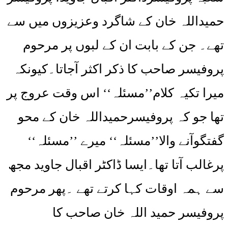
حمیداللہ خان کے شاگرد وعزیزوں میں سے
تھے۔ جن کے بابت ان کے لبوں پر مرحوم
پروفیسر صاحب کا ذکر اکثر آجاتا۔کیونکہ
میرا تکیہ کلام’’مسئلہ‘‘ اس وقت عروج پر
تھا جو کہ پروفیسرحمیداللہ خان کے محو
گفتگوآنے والا’’مسئلہ‘‘ میرے ’’مسئلہ‘‘
پرغالب آتا تھا۔ایسا ڈاکٹر اقبال جاوید مجھ
سے ہمہ اوقات کہا کرتے تھے ۔پھر مرحوم
پروفیسر حمید اللہ خان صاحب کا