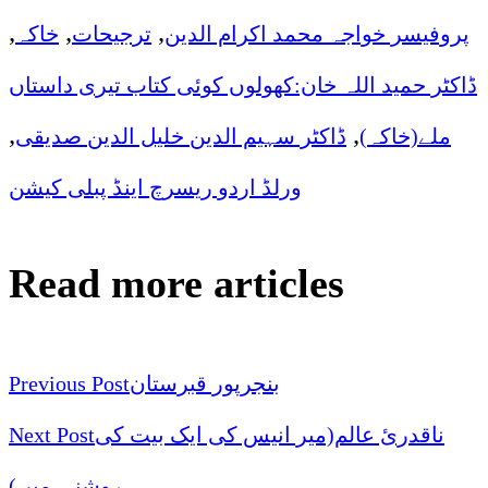
,
,
,
پروفیسر خواجہ محمد اکرام الدین
ترجیحات
خاکہ
ڈاکٹر حمید اللہ خان:کھولوں کوئی کتاب تیری داستاں
,
,
ملے(خاکہ)
ڈاکٹر سہیم الدین خلیل الدین صدیقی
ورلڈ اردو ریسرچ اینڈ پبلی کیشن
Read more articles
بنجرپور قبرستان
Previous Post
ناقدرئ عالم(میر انیس کی ایک بیت کی
Next Post
روشنی میں)