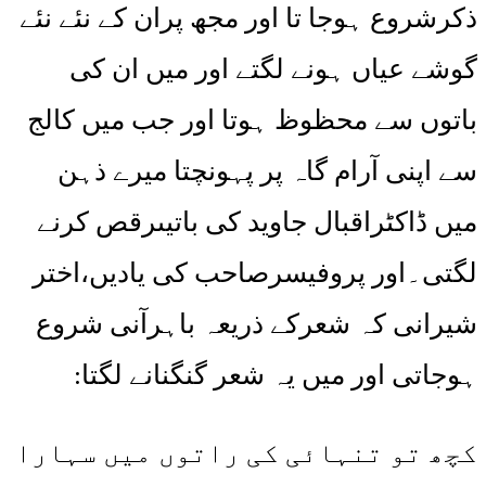
ذکرشروع ہوجا تا اور مجھ پران کے نئے نئے
گوشے عیاں ہونے لگتے اور میں ان کی
باتوں سے محظوظ ہوتا اور جب میں کالج
سے اپنی آرام گاہ پر پہونچتا میرے ذہن
میں ڈاکٹراقبال جاوید کی باتیںرقص کرنے
لگتی۔اور پروفیسرصاحب کی یادیں،اختر
شیرانی کہ شعرکے ذریعہ باہرآنی شروع
ہوجاتی اور میں یہ شعر گنگنانے لگتا:
کچھ تو تنہائی کی راتوں میں سہارا