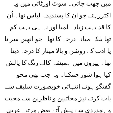
میں چھپ جاتی۔ سوٹ اورٹائی میں وہ
اکثررہتے جو ان کا پسندیدہ لباس تھا۔ اُن
کا قد بہت زیادہ لمبا اور نہ ہی بہت کم
تھا بلکہ میانہ درجہ کا تھا۔ جو انھیں سر تا
پا ادب کے روشن و بالا مینار کا درجہ دیتا
تھا۔ پیروں میں ہمیشہ کالے رنگ کا پالش
کیا ہوا شوز چمکتا۔ وہ جب بھی محو
گفتگو ہوتے انتہائی خوبصورت سلیقے سے
بات کرتے نیز مخاتبین و ناظرین سے محبت
و ہمدردی سے پیش آتے بعض مرتبہ عربی