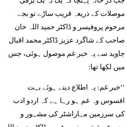
جب در خانہ پہنچا کہ یک بہ یک برقی
موصلات کے ذریعہ قریب ساڑے نو بجے
مرحوم پروفیسر و ڈاکٹر حمید اللہ خان
صاحب کے شاگرد عزیز ڈاکٹر محمد اقبال
جاوید سے یہ خبر غم موصول ہوئی، جس
میں لکھا تھا:
’’خبر غم: یہ اطلاع دیتے ہوئے بہت
افسوس وہ غم ہو رہا ہے کہ اردو ادب
کی سرزمین مہاراشٹر کی مشہور و