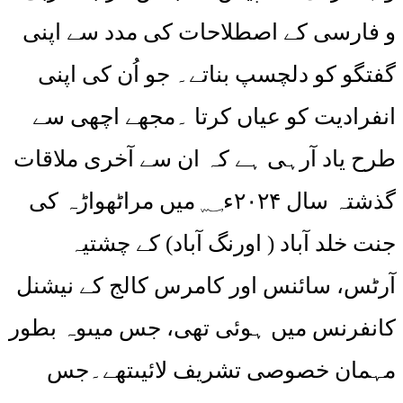
و فارسی کے اصطلاحات کی مدد سے اپنی
گفتگو کو دلچسپ بناتے۔ جو اُن کی اپنی
انفرادیت کو عیاں کرتا ۔مجھے اچھی سے
طرح یاد آرہی ہے کہ ان سے آخری ملاقات
گذشتہ سال ۲۰۲۴ء؁ میں مراٹھواڑہ کی
جنت خلد آباد ( اورنگ آباد) کے چشتیہ
آرٹس، سائنس اور کامرس کالج کے نیشنل
کانفرنس میں ہوئی تھی، جس میںوہ بطور
مہمان خصوصی تشریف لائیںتھے۔جس