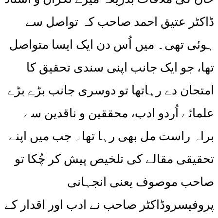
ڈاکٹر عتیق احمد صاحب کہ تواصل سے
ہوئی تھی۔ میں اُس دن ایک ایسا متواصل
تھا، جو ایک جانب اپنی سندی تحقیق کا
امتحان دے رہاتھا تو دوسری جانب بڑے بڑے
علمائے اُردو ادب، محققین و ناقدین سے
براہ راست مل بھی رہا تھا۔ جب میں اپنے
تحقیقی مقالے کی تلخیص پیش کر چُکا تو
صاحب موصوف یعنی انجہانی
پروفیسروڈاکٹر صاحب نے ادب اور اقدار کے