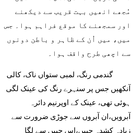
مُجھے انھیں بہت قریب سے دیکھنے
اور سمجھنے کا موقع فراہم ہوا۔ جس
میں، میں اُن کے ظاہر و باطن دونوں
سے اچھی طرح واقف ہوا۔
گندمی رنگ، لمبی ستواں ناک، کالی
آنکھیں جس پر سنہرے رنگ کی عینک لگی
ہوئی تھی، عینک کے اوپرنیم دائرہ
آبرویں،ان آبروں سے جوڑی ضرورت سے
زیادہ کشدہ جبیں،اس جبیں سے لگا