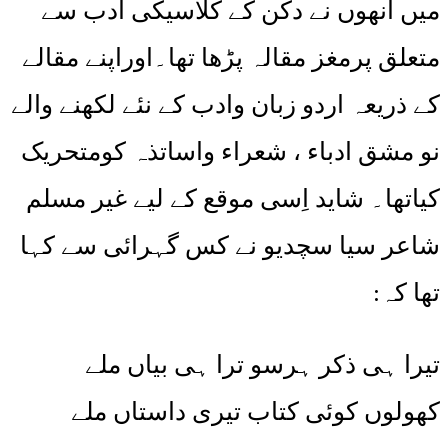
میں انھوں نے دکن کے کلاسیکی ادب سے
متعلق پرمغز مقالہ پڑھا تھا۔اوراپنے مقالے
کے ذریعہ اردو زبان وادب کے نئے لکھنے والے
نو مشق ادباء ، شعراء واساتذہ کومتحریک
کیاتھا۔ شاید اِسی موقع کے لیے غیر مسلم
شاعر سیا سچدیو نے کس گہرائی سے کہا
تھا کہ:
تیرا ہی ذکر ہرسو ترا ہی بیاں ملے
کھولوں کوئی کتاب تیری داستاں ملے