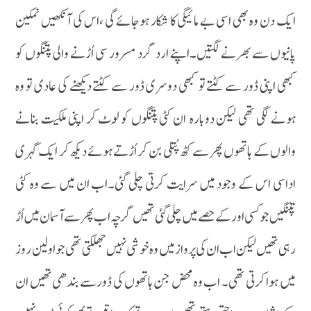
ایک دن وہ بھی اسی بے مائیگی کا شکار ہوجائے گی ،اس کی آنکھیں نمکین
پانیوں سے بھرنے لگتیں۔اپنے ارد گرد مسرور سی اُڑنے والی پتنگوں کو
کبھی اپنی ڈور سے کٹتے تو کبھی دوسری ڈور سے کٹتے دیکھنے کی عادی تو وہ
ہونے لگی تھی لیکن دوبارہ ان کٹی پتنگوں کو لُوٹ کر اپنی ملکیت بنانے
والوں کے ہاتھوں پھر سے کٹھ پُتلی بن کر اُڑتے ہوئے دیکھ کر ایک گہری
اداسی اس کے وجود میں سرایت کرتی چلی گئی۔اب ان میں سے وہ کٹی
پتنگیں جو کسی اور کے حصے میں چلی گئی تھیں گرچہ اب پھر سے آسمان میں اُڑ
رہی تھیں لیکن اب ان کی پرواز میں وہ خوشی نہیں جھلکتی تھی جو اولین روز
میں ہوا کرتی تھی۔ اب وہ محض جن ہاتھوں کی ڈورسے بندھی تھیں ان