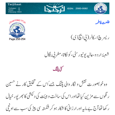
طلعت فاطمہ
ریسرچ اسکالر (پی ایچ ڈی)
شعبۂ اردو ،عالیہ یونیورسٹی،کولکاتا،مغربی بنگال
کٹی پتنگ
وہ خوبصورت نقش و نگار والی پتنگ جسے ُاس کے تخلیق کار نے حسین
رنگوں سے مزین کیا تھا اور اس کی ساخت و ہیئت کی دلکشی کا بھرپور خیال
رکھا تھا آج بے مایہ اور ارزانی کا شکار ہوکر شکستہ سی پیڑ کی سب سے اونچی