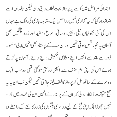
ابتدائی مراحل میں ُاسے یہ پرواز بہت لطف دیتی رہی لیکن جلد ہی اسے
اندازہ ہوگیا کہ یہ آزادی نہیں دراصل ایک مقابلہ بازی کی جنگ ہے جہاں
اس کی کئی ہمجولیاں نیلی، پیلی، دھانی، سرخ، سفید اور زرد پتنگیں بھی
آسمان پہ محوِ رقص ہوتی تھیں اور ان سب کے پرستار بھی انہیں اپنی مضبوط
ڈور سے باندھے انہیں اپنے مطابق جُنبش دیتے رہتے۔آسمان پہ اُڑتے
ہوئے اس کی اپنی ہم صنف سے اچھی دوستی ہوگئی تھی وہ سب ایک
دوسرے کے ساتھ مل کر پرواز کا لطف لینا چاہتی تھیں لیکن تب ان پہ یہ
تلخ حقیقت آشکار ہوئی کہ ان کے پرستار نے انہیں ان کی محبت میں آزاد
نہیں چھوڑا بلکہ اپنی فتح کے لیے دوسری پتنگوں کی ڈور کاٹنے کے واسطے وہ