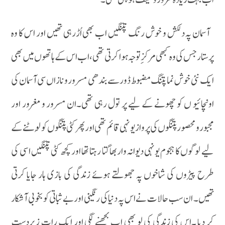
آسمان پہ دلکش و خوش رنگ پتنگیں اب بھی اُڑرہی تھیں اور اس کا وہ
پرستار جس کی وہ کبھی مرکزِ توجہ ہوا کرتی تھی، اب اس کے ہاتھوں میں بھی
ایک نئی خوش نما پتنگ مضبوط ڈورسے بندھی مسرور و نازاں سی آسمان کی
اونچائیو ں کو چھونے کے لیے پر تول رہی تھی۔ان مسرور و مغرور اور
مجبور و محصور پتنگوں کی پرواز یونہی قائم تھی اور پھر کٹی پتنگوں کو لُوٹنے کے
لیے لوگوں کا ہجوم یونہی دیوانہ وار بھاگتا رہتا تھا اور کچھ کٹی پتنگیں اسی کی
طرح پیڑوں کی شاخوں پہ جھولتے ہوئے زندگی کی بازی ہار جایا کرتی
تھیں۔ ان سب حالات نے اس پہ دنیا کی رنگینی اور بے ثباتی کو بخوبی آشکار
کر دیا ۔اس کی زندگی کی لو بھی اب بجھنے لگی اور ایک رات زبردست