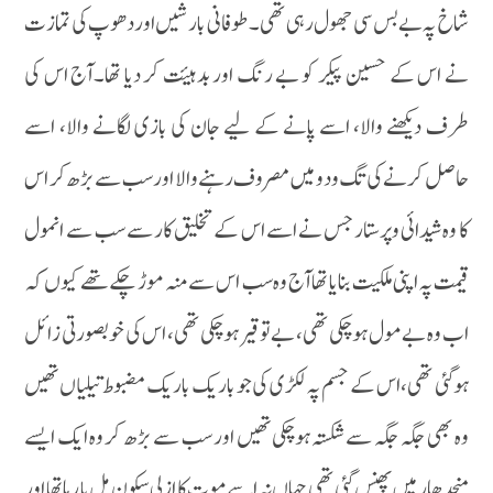
شاخ پہ بے بس سی جھول رہی تھی۔طوفانی بارشیں اور دھوپ کی تمازت
نے اس کے حسین پیکر کو بے رنگ اور بدہیئت کر دیا تھا۔آج اس کی
طرف دیکھنے والا، اسے پانے کے لیے جان کی بازی لگانے والا، اسے
حاصل کرنے کی تگ و دو میں مصروف رہنے والا اور سب سے بڑھ کر اس
کا وہ شیدائی وپرستار جس نے اسے اس کے تخلیق کار سے سب سے انمول
قیمت پہ اپنی ملکیت بنایا تھا آج وہ سب اس سے منہ موڑ چکے تھے کیوں کہ
اب وہ بے مول ہوچکی تھی، بے توقیر ہوچکی تھی، اس کی خوبصورتی زائل
ہوگئی تھی،اس کے جسم پہ لکڑی کی جو باریک باریک مضبوط تیلیاں تھیں
وہ بھی جگہ جگہ سے شکستہ ہوچکی تھیں اور سب سے بڑھ کر وہ ایک ایسے
منجدھار میں پھنس گئی تھی جہاں نہ اسے موت کا ازلی سکون مل پا رہا تھا اور