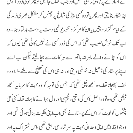
کے اشارے پہ ناچتی رہتی تھیں اور جب تھک جاتیں تو پھر کوئی ڈور انہیں
اپنا شکار بنا لیتی اور پھر یا تو وہ کسی پیڑ کی شاخ پہ پھنس کر مشکل بھری زندگی
کے ایام گزار دیتیں یا ان کا مرکز و محور یونہی دست بہ دست بدلتا رہتا۔وہ
اب تک خوش نصیب تھی کہ اس کی ڈور کسی نے نہیں کاٹی تھی کیوں کہ
اس کو چلانے والے ماہرانہ ہاتھ اسے ہر کاٹ سے بچا لیتے لیکن اب اسے
اپنے پرستار کی ڈھیل نہ خوشی دیتی اور نہ ہی اس کی کھینچ سے ملنے والا درد
لطف پہنچاتا تھا۔وہ سمجھ چکی تھی کہ جس کی توجہ کو وہ محبت کا سرمایہ سمجھ
بیٹھی تھی وہ تو دراصل اُس کی وقتی دلچسپی اور دل بہلانے کا بہانہ تھا۔کئی کٹی
پتنگوں کو لُوٹ کر اس کے پرستار نے بھی اب اپنی ملکیت بنائی ہوئی تھی اور
وہ جو ابتدا میں اپنی وحدانی محبت پہ سرشار سی رہتی تھی ،اس اشتراک پہ اور