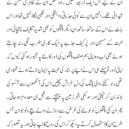
اُن کے لیے بس ایک ذریعہ تھیں ۔وہ محض ان کے ظاہری حسن کے
شیدائی تھے۔انہیں ان سے کوئی جذباتی وابستگی اور قلبی لگاؤ نہیں تھا اور اس
بات نے اس کے ساتھ ساتھ ان دیگر پتنگوں کو بھی شدید تکلیف پہنچائی اور
محبت کے حسین اور پُرکیف جذبے پہ ایک کاری ضرب لگی۔نہ چاہتے
ہوئے بھی اب وہ اپنی ہم صنف پتنگوں کی ڈور کاٹنے پہ مجبور ہوگئی کیوں کہ
اپنی ڈور تو پہلے ہی اس نے اپنے پرستار کی محبت پہ ایمان لاتے ہوئے تھما دی
تھی۔ہر کٹنے والی پتنگ کی دل خراش چیخیں اس کی آنکھوں سے آنسو کی
بوند بن کر ٹپکتی اور سوکھی بنجر زمین پہ پہنچنے سے قبل ہی معدوم ہوجاتی۔
پھر ان کٹی پتنگوں کو لُوٹنے کی غرض سے ٍدوڑنے والے بچے و نوجوان جس
طرح ان کا استحصال کرتے یہ دیکھ کر اس کی روح کانپ جاتی اور یہ تصور کہ