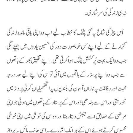
نہ ہی زندگی کی سرشاری۔
اُس پیڑ کی شاخ پہ کٹی پتنگ کا خطاب لیے اب وہ اپنی باقی ماندہ زندگی
گزارنے کے لیے اپنے اُس خوبصورت دور کی حسین یادوں میں جینے لگی
جب وہ ایک بہت پُر کشش پتنگ ہوا کرتی تھی۔اپنے تخلیق کار کے ہاتھوں
سے جب وہ اپنے پرستار کے ہاتھوں میں آئی تو اس کی اپنے لیے حد درجہ
محبت اور رفاقت پہ نازاں آسمان کی بلندیوں پہ اٹھکھیلیاں کرتی پرواز میں
محو رہتی اور اس سے بندھی ڈور اس کے پرستار کے ہاتھوں میں ہوتی جو اپنی
مرضی کے مطابق اسے جنبش دیتا رہتا اور وہ اس کی خوشی میں اپنی خوشی
محسوس کرتے ہوئے اس کے ہر ایک اشارے پہ اسی جانب مائل بہ پرواز