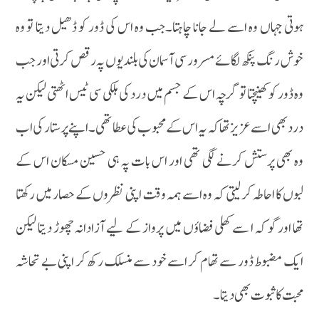
ہوتی جہاں وہ اسے لے جانا چاہتا۔جب وہ اس کی ڈور کو ڈھیل دیتا تو وہ
خوش رنگ پنکھ لگائے مسرور سی آسمان کی بلندیوں پہ رقص کرتی اور جب
وہ ڈور کو کھینچتا تو گرچہ اس کے جسم میں درد کی ہلکی سی ٹیس اٹھتی لیکن یہ
درد بھی اسے عزیز تھا کہ یہ اس کے محبوب کی عطا تھی۔اپنے پرستار کی اب
وہ بھی پرستش کرنے لگی تھی اور اس بات پہ ہی حسین مسکان اس کے
لبوں کا احاطہ کرلیتی کہ وہ اسے ہمہ وقت اپنی نظروں کے حصار میں رکھتا
تھا اورگو کہ ا سے کھلی فضاؤں میں پرواز کے لیے آزادانہ چھوڑ دیتا لیکن
ایک مضبوط ڈور سے تھام کر اسے خود سے منسلک رکھ کر اپنی بے تحاشہ
محبت کا ثبوت بھی دیتا۔