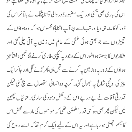
جلد اندازہ ہوگیا کہ پتنگ کی قسمت میں کٹ کر بے مایہ ہونا ہی لکھا ہے سو
اس کی باری بھی آگئی اور ایک مضبوط ڈور والی توانا پتنگ نے بالآخر اس کی
ڈور کو کاٹ ہی دیا اور تب اسے اپنا آپ اتنا ہلکا محسوس ہوا کہ وہ ہواؤں کے
تھپیڑوں سے جوجھتی ہوئی غشی کے عالم میں زمین پہ آتی چلی گئی اور
شکاریوں کا بڑھتا ہوا شور اس کے وجود پہ کپکپی طاری کرنے لگا تبھی دفعتاً تیز
ہواؤں کے زور پہ وہ زمین پہ گرنے سے قبل ہی پھر اُڑنے لگی اور جاکر ایک
پیڑ کی اونچی شاخ پہ جھول گئی۔گرچہ وہ انسانی استحصال سے بچ گئی لیکن
قدرتی آفات نے پے در پے اس کے دلکش وجود کی ساری رعنائیاں چھین
لیں لیکن پھر بھی وہ کسی قدر مطمئن تھی کہ موسموں کی مار سے محض اس
کاجسم چھلنی ہورہا ہے اور یہ اس کے لیے ایک کرم تھا کہ اسے روح کی