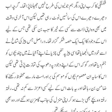
شکستگی کا کرب اپنی دیگر ہم جولیوں کی طرح نہیں جھیلنا پڑا تھا۔گرچہ اب
دھیرے دھیرے اس کی سانسیں ٹوٹ رہی تھیں لیکن اس آخری وقت
میں بھی وہ اپنی ذات سے کسی کے خیر کا سبب بن سکی تھی جس کے لیے
اس کے وجود کا ایک ایک حصہ شکر گزار تھا۔دراصل جس پیڑ کی شاخ نے
اسے خود میں الجھایا تھا اسی پیڑ پہ ننھی چڑیا نے اپنے آشیانے میں چند بچوں کو
جنم دیا تھا اور گو کہ اس کے اپنے وجود پہ دھوپ کی تمازت پڑتی تھی لیکن
اس کا سایہ ان معصوم بچوں کو موسم کی براہ راست مار سے محفوظ رکھنے کا
ضامن بن رہا تھا اور یہ بات اس کے لیے کسی اعزاز سے کم نہ تھی۔رفتہ
رفتہ وہ بچے بھی بڑے ہوکر اپنی منزل کی جانب گامزن ہوگئے اور وہ بھی
اب بہت زیادہ کمزور و نحیف ہوچکی تھی۔