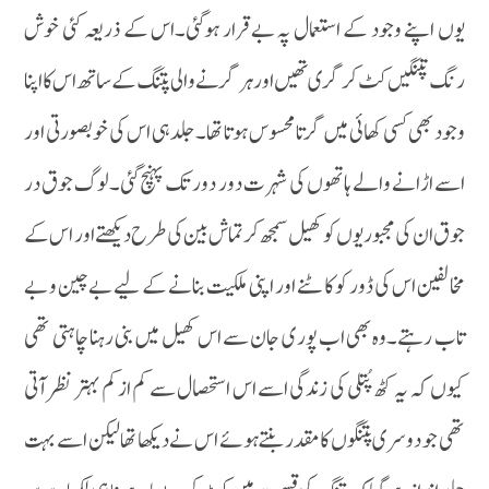
یوں اپنے وجود کے استعمال پہ بے قرار ہوگئی۔اس کے ذریعہ کئی خوش
رنگ پتنگیں کٹ کر گری تھیں اور ہر گرنے والی پتنگ کے ساتھ اس کا اپنا
وجود بھی کسی کھائی میں گرتا محسوس ہوتا تھا۔جلد ہی اس کی خوبصورتی اور
اسے اڑانے والے ہاتھوں کی شہرت دور دور تک پہنچ گئی۔لوگ جوق در
جوق ان کی مجبوریوں کو کھیل سمجھ کر تماش بین کی طرح دیکھتے اور اس کے
مخالفین اس کی ڈور کو کاٹنے اور اپنی ملکیت بنانے کے لیے بے چین و بے
تاب رہتے۔وہ بھی اب پوری جان سے اس کھیل میں بنی رہنا چاہتی تھی
کیوں کہ یہ کٹھ پُتلی کی زندگی اسے اس استحصال سے کم از کم بہتر نظر آتی
تھی جو دوسری پتنگوں کا مقدر بنتے ہوئے اس نے دیکھا تھا لیکن اسے بہت