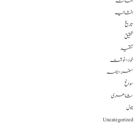
افسانہ
انشائیہ
تاریخ
تحقیق
تنقید
خود-نوشت
سفر-نامہ
سوانح
شاعری
ناول
Uncategorized