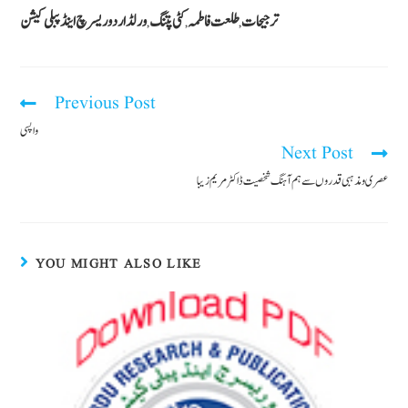
k
n
p
ترجیحات
طلعت فاطمہ
کٹی پتنگ
ورلڈ اردو ریسرچ اینڈ پبلی کیشن
,
,
,
Previous Post
واپسی
Next Post
عصری و مذہبی قدروں سے ہم آہنگ شخصیت ڈاکٹر مریم زیبا
YOU MIGHT ALSO LIKE