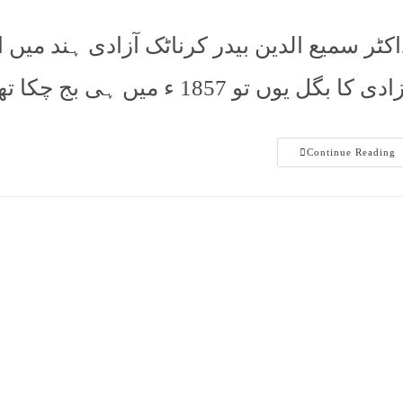
اکٹر سمیع الدین بیدر کرناٹک آزادی ہند 
زادی کا بگل یوں تو 1857 ء میں ہی بج چکا تھا مگر اس میں کامیابی
Continue Reading