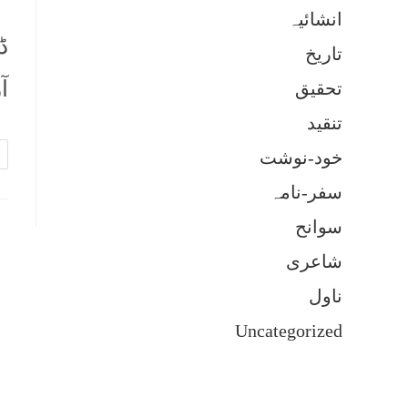
انشائیہ
ڈ
تاریخ
آ…
تحقیق
تنقید
خود-نوشت
سفر-نامہ
سوانح
شاعری
ناول
Uncategorized