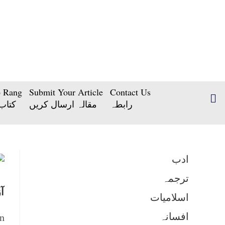
b Rang
Submit Your Article
Contact Us
رابطہ
مقالہ ارسال کریں
کتاب
ادب
ترجمہ
ا
اسلامیات
افسانہ
n