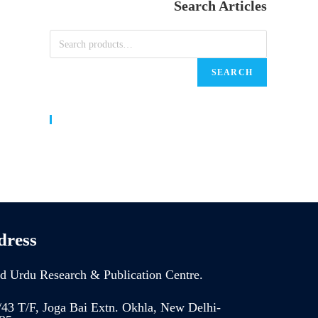
Search Articles
SEARCH
World Urdu Research & Publication Center
dress
d Urdu Research & Publication Centre.
/43 T/F, Joga Bai Extn. Okhla, New Delhi-