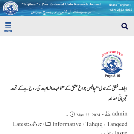
menu
ایلف شفق کےناول‘‘چالیس چراغ عشق کے’’کامحبت انسانیت کی روح ہےکےتحت
تجزیاتی مطالعہ
admin
May 23, 2024
تازہ شمارہ : Latest
Informative
Tahqiq
Tanqeed
/
/
/
ناول
Issue
/