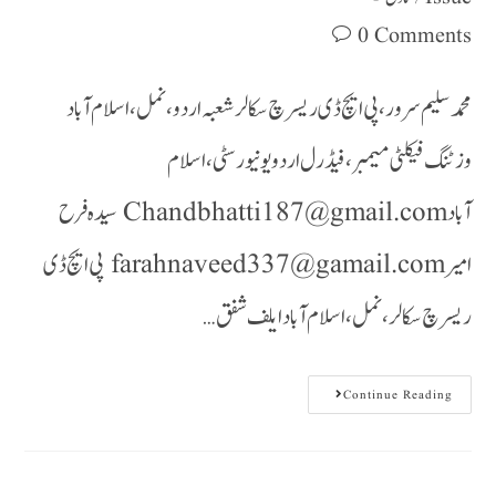
0 Comments
محمد سلیم سرور ،پی ایچ ڈی ریسرچ سکالر شعبہ اردو،نمل،اسلام آباد
وزٹنگ فیکلٹی میمبر،فیڈرل اردو یونیورسٹی،اسلام
آباد Chandbhatti187@gmail.com سیدہ فرح
امیر farahnaveed337@gamail.com پی ایچ ڈی
ریسرچ سکالر،نمل،اسلام آباد ایلف شفق…
Continue Reading