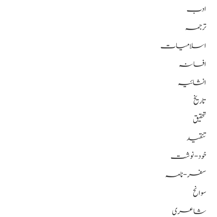
ادب
ترجمہ
اسلامیات
افسانہ
انشائیہ
تاریخ
تحقیق
تنقید
خود-نوشت
سفر-نامہ
سوانح
شاعری