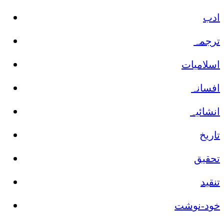
ادب
ترجمہ
اسلامیات
افسانہ
انشائیہ
تاریخ
تحقیق
تنقید
خود-نوشت