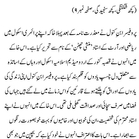
(کچھ شگفتگی، کچھ سنجیدگی، صفحہ نمبر ۹)
پروفیسر ابنِ کنول نے معذرت نامہ کے بعد پہلا خاکہ اپنے پرائمری اسکول میں
ریاضی اور آرٹ کے استاد ’منشی چھٹن‘کے نام سے تحریر کیا ہے۔اس خاکے
میں انہوں نے قصبہ گنور کے اردو میڈیم اسلامیہ اسکول اور وہاں کے اساتذہ
سے متعلق دل چسپ یادوں کو قلم بند کیا ہے۔پروفیسر ابنِ کنول اپنی زندگی کی
یادوں کے اوراق کو پلٹتے ہوئے قارئین کو اس زمانے میں لے گئے ہیں جہاں کی
فضا میں صرف سچائی اور صداقت گھلی ملی تھی۔اس خاکے میں انہوں نے اپنے
استاد محترم کی شخصیت، ان کی خوبیوں اور خامیوں کو بہت خوبصورت رنگوں
سے ابھارا ہے۔اس بات کا اعتراف انہوں نے خود کیا ہے کہ بچپن میں جو بھی