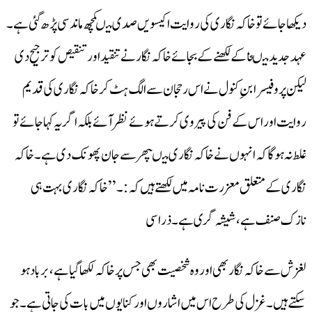
دیکھا جائے توخاکہ نگاری کی روایت اکیسویں صدی میںکچھ ماند سی پڑھ گئی ہے۔
عہد جدید میںخاکے لکھنے کے بجائے خاکہ نگار نے تنقید اور تنقیص کو ترجیح دی
لیکن پروفیسرابنِ کنول نے اس رحجان سے الگ ہٹ کرخاکہ نگاری کی قدیم
روایت اور اس کے فن کی پیروی کرتے ہوئے نظر آئے بلکہ اگر یہ کہا جائے تو
غلط نہ ہوگا کہ انہوں نے خاکہ نگاری میںپھر سے جان پھونک دی ہے۔خاکہ
نگاری کے متعلق معزرت نامہ میں لکھتے ہیں کہ :۔’’خاکہ نگاری بہت ہی
نازک صنف ہے، شیشہ گری ہے۔ذرا سی
لغزش سے خاکہ نگار بھی اور وہ شخصیت بھی جس پر خاکہ لکھا گیاہے، برباد ہو
سکتے ہیں۔غزل کی طرح اس میں اشاروں اور کنایوں میں بات کی جاتی ہے۔جو