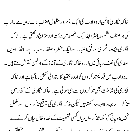
خاکہ نگاری کا فن اردو ادب کی ایک اہم اور مقبول صنفِ ادب رہی ہے۔ادب
کی ہر صنف نظم ہو یا نثر،اپنا ایک مخصوص ہیئت اور مزاج رکھتی ہے۔خاکہ
نگاری ہیئت،فکری اور فنی اعتبار سے ایک منفرد صنف ادب ہے۔ اٹھارہویں
صدی کی نصف دہائی میں اردو خاکہ نگاری کے آغاز کے اولین نقوش ملتے ہیں۔
اردو ادب میں قدیم تذکروں کو اردو تنقید کا ابتدائی نقش مانا گیا ہے اور خاکہ
نگاری کی شناخت بھی تذکروں سے ہی ہوئی ہے۔خاکہ نگاری کے آغاز میں
تذکرے بہت اہمیت رکھتے ہیں لیکن خاکہ نگاری کی توقع تذکروں سے مکمل
نہیں ہو پاتی کیونکہ تذکروںمیںکسی شخصیت کے خد و خال بیان کرنے سے