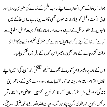
ہوا۔اس خاکے میں انہوں نے اپنے طالب علمی کے زمانے کی سنہری یادوں اور
اپنی حرکت و عمل کو ایماندارانہ طور پر قلمی قالب پہنایا ہے۔اس خاکے میں
انہوں نے منٹو سرکل کے اپنے دوست اور اساتذہ کا ذکر بہت خوش اسلوبی سے
کیا ہے کہ خاکے کو پڑھ کر ایسا خیال ہوتا ہے کہ منٹو کی تعلیم و تربیت کا اثر اتنا
وقت گزر جانے کے بعد بھی پروفیسر ابنِ کنول کے دل میں نقش پا رہا۔
اس کے بعد پروفیسر ابنِ کنول نے مجموعے ’’کچھ شگفتگی کچھ سنجیدگی‘‘ میں اپنے
قابل احترام اساتذہ اور چند قدآور شخصیات اور وہ دوست جن کے ساتھ اپنی
زندگی کا طویل سفر طے کیا،ان کے خاکے تحریر کئے ہیں۔ قاضی عبدالستار، قمر
رئیس، تنویر احمد علوی، گوپی چند نارنگ، حیات اللہ انصاری، محمد عتیق صدیقی،