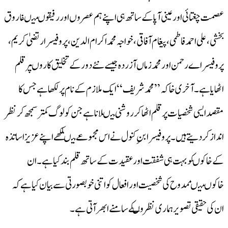
عصمت چغتائی اور عینی آپا کے ساتھ ہی اپنے ہم عصروں اور رفیقوںمیںفاروق
بخشی، علی احمد فاطمی، پیغام آفاقی، خواجہ محمد اکرام الدین، پروفیسر ارتضیٰ کریم،
پروفیسر اے رحمن اور محمد زماں آزردہ جیسے نئے دور کے تخلیق کاروںپر قلم
اٹھایا ہے۔آخری خاکہ ’’محمد شریف‘‘ ایک ملازم کے نام پر لکھاہے جس کا
مقصدایسی شخصیات پر قلم اٹھا کر روشنی میںلاناہے جن کو لوگ کمتر سمجھ کر نظر
اندازکر دیتے ہیں۔ پروفیسر ابنِ کنول نے اس مجموعے میںلکھے اپنے عزیز اساتذہ
کے خاکوںکو بہت ہی شفقت اور عقیدت کے ساتھ قلم بند کیا ہے۔ان
خاکوںمیںممدوح کی شخصیت اور افعال کو اتنی خوبصورتی سے بیان کیا ہے کہ
ان کی حقیقی تصویر ہماری نظروںکے سامنے ابھر آتی ہے۔