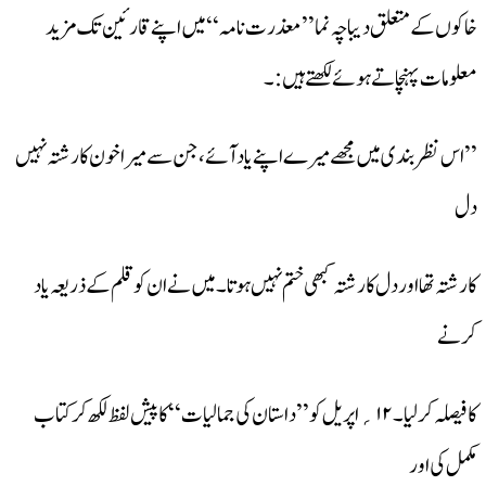
خاکوں کے متعلق دیباچہ نما ’’معذرت نامہ‘‘ میں اپنے قارئین تک مزید
معلومات پہنچاتے ہوئے لکھتے ہیں :۔
’’ اس نظر بندی میں مجھے میرے اپنے یاد آئے،جن سے میرا خون کا رشتہ نہیں
دل
کا رشتہ تھا اور دل کا رشتہ کبھی ختم نہیں ہوتا۔میں نے ان کو قلم کے ذریعہ یاد
کرنے
کا فیصلہ کر لیا۔۱۲؍ اپریل کو’’داستان کی جمالیات‘‘کا پیش لفظ لکھ کر کتاب
مکمل کی اور