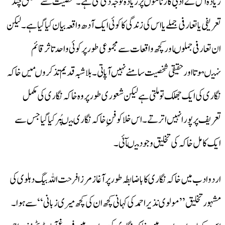
زیادہ اس کے ادبی کارناموں پر زیادہ توجہ دی گئی ہے۔ شخصیت سے متعلق چند
تعریفی یا تعارفی جملے یا اس کی زندگی کا کوئی ایک آدھ واقعہ بیان کیا گیا ہے۔لیکن
ان تعارفی جملوںاورکچھ واقعات سے مجموعی طور پر کوئی واحد تاثرقائم
نہیںہوتااور حقیقی شخصیت سامنے نہیں آپاتی۔ بلا شبہ قدیم تذکروںمیں خا کہ
نگاری کی ایک جھلک تو ملتی ہے لیکن شعوری طور پروہ خاکہ نگاری کی مکمل
تعریف پر پورا نہیں اترتے۔ اس خلا کو فنِ خاکہ نگاری میںپُرکیا گیاجس سے
ایک کامل خاکہ کی تخلیق وجود میںآئی۔
اردو ادب میں خاکہ نگاری کا باضابطہ طور پر آغاز مرزا فرحت اللہ بیگ دہلوی کی
مشہور تخلیق ’’مولوی نذیر احمد کی کہانی کچھ ان کی کچھ میری زبانی‘‘سے ہوا۔