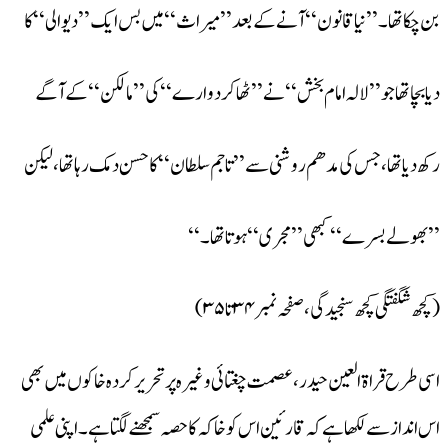
بن چکا تھا۔’’نیا قانون‘‘آنے کے بعد’’ میراث‘‘ میں بس ایک ’’دیوالی‘‘ کا
دیا بچا تھا جو’’ لالہ امام بخش‘‘نے’’ ٹھاکر دوارے‘‘ کی ’’مالکن‘‘ کے آگے
رکھ دیا تھا،جس کی مدھم روشنی سے’’تاجم سلطان‘‘ کا حسن دمک رہا تھا، لیکن
’’بھولے بسرے‘‘کبھی ’’مجری‘‘ہوتا تھا۔‘‘
(کچھ شگفتگی کچھ سنجیدگی، صفحہ نمبر ۳۴ تا ۳۵)
اسی طرح قراۃ العین حیدر، عصمت چغتائی وغیرہ پر تحریر کردہ خاکوں میں بھی
اس انداز سے لکھا ہے کہ قارئین اس کو خاکہ کا حصہ سمجھنے لگتا ہے۔ اپنی علمی