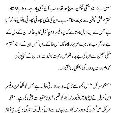
سبق اپنے استاد منشی چھٹن سے پڑھا تھا وہ سب آج بھی یاد ہے۔وہ اپنے استاد
محترم منشی چھٹن سے بہت متاثر رہے۔ ان کی ایسی چھوٹی چھوٹی باتوں کا ذکر کیا
ہے جس سے ایسا خیال ہوتا ہے کہ پروفیسر ابنِ کنول کا یہ خاکہ ان کے دل کے
بے حد قریب اور بہت عزیز رہا ہوگا۔اس خاکے میںہمیں ان کے استاد محترم
منشی چھٹن سے ان کی بے پناہ خلوص و محبت کا ثبوت اور ان کے بچپن کی
خوبصورت یادوں کی جھلکیاں ملتی ہیں۔
’’منٹو سرکل‘‘ اس مجموعے کا ایک واحد ادارتی خاکہ ہے جس کو لکھ کر پروفیسر
ابنِ کنول نے اپنی ابتدائی درس گاہ کو قلمی خراجِ عقیدت پیش کی ہے۔منٹو
سرکل علی گڑھ کی وہ درس گاہ ہے جہاں سے ابنِ کنول کی زندگی کا ایک نیا آغاز