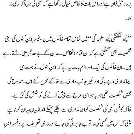
پر روشنی ڈالی ہے اور اس بات کا خاص خیال رکھا ہے کہ کسی کی دل آزاری نہ
ہو۔
’’کچھ شگفتگی کچھ سنجیدگی‘‘ میں شامل تمام خاکوں میں پروفیسر ابنِ کنول کی اپنی
شخصیت بھی جھلکتی ہے کہ ان تمام اشخاص سے ان کے بے حد قریبی رشتے رہے
ہیں۔ان خاکوں کی ایک اور اہم بات یہ ہے کہ ابنِ کنول نے بہت ہی
ایمانداری،بے باکی اور غیر جانب داری سے خاکے تحریر کئے ہیں۔ممدوح کی
جیسی شخصیت تھی ہو بہ ہو اسی طرح سے پیش کرنے کی کوشش کی گئی ہے۔
خاکہ کا فن کسی کی شخصیت کو ایمانداری سے ہلکے پھلکے انداز میںبیان کرنا ہے
یعنی کہ اس میں کسی کی نہ تو بے جا برائی کی جائے اور نہ ہی تعریف۔پروفیسر ابنِ