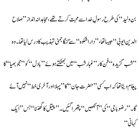
بن ولید‘‘کی طرح رسولِ خدا سے محبت کرتے تھے، مجاہدانہ انداز ’’صلاح
الدین ایوبی‘‘جیسا تھا، ’’دارا شکوہ‘‘سے گنگا جمنی تہذیب کا درس لیا تھا۔وہ
’’شب گزیدہ‘‘فن کار’’غبار شب‘‘میں بھٹکتے ہوئے ’’بادل‘‘کو’’ مجو بھیا‘‘کا
پیغام دیتا تھاکہ اب کسی’’ حضرت جان‘‘کا ’’پہلا اور آخری خط‘‘نہیں آئے
گا۔’’رضو باجی‘‘ کی ’’آنکھیں‘‘ پتھرا گئیں۔’’پیتل کا گھنٹا‘‘ بس ’’ایک
کہانی‘‘