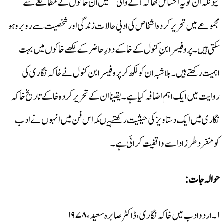
کیونکہ ان کو یہ احساس تھا کہ آنے والی نسلیں ان خاکوں کے مطالعے سے
مجموعے میں تحریر کردہ اشخاص کی ادبی حالات زندگی اور شخصیت سے رو برو ہو
سکتی ہیں۔ پروفیسرابنِ کنول کے خاکے دورِ حاضر کے لکھے خاکوں میں بہت
اہمیت رکھتے ہیں۔بلاشبہ ان کو لکھ کر پروفیسر ابن کنول نے خاکہ نگاری کی
روایت میں ایک اہم اضافہ کیا ہے ۔یقینا ان کے تحریر کردہ خاکے تاریخ خاکہ
نگاری میں ایک دستاویز کی حیثیت رکھتے ہیںکہ اس فن میں انہوں نے ادب
کومنفرد طرزادا سے واقفیت کرائی ہے۔
حوالہ جات :
۱۔ اردو ادب میں خاکہ نگا ری، ڈاکٹر صابرہ سعید،۱۹۷۸