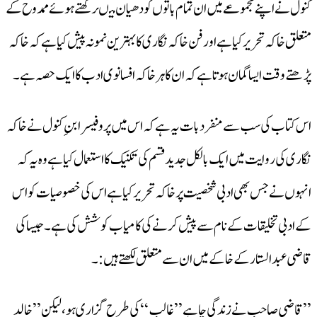
کنول نے اپنے مجموعے میں ان تمام باتوں کو دھیان میںرکھتے ہوئے ممدوح کے
متعلق خاکہ تحریر کیا ہے اور فن خاکہ نگاری کا بہترین نمونہ پیش کیا ہے کہ خاکہ
پڑھتے وقت ایسا گمان ہوتا ہے کہ ان کا ہر خاکہ افسانوی ادب کا ایک حصہ ہے۔
اس کتاب کی سب سے منفرد بات یہ ہے کہ اس میں پروفیسرابنِ کنول نے خاکہ
نگاری کی روایت میں ایک بالکل جدید قسم کی تکنیک کا استعمال کیا ہے وہ یہ کہ
انہوں نے جس بھی ادبی شخصیت پر خاکہ تحریر کیا ہے اس کی خصوصیات کو اس
کے ادبی تخلیقات کے نام سے پیش کرنے کی کامیاب کوشش کی ہے۔جیسا کی
قاضی عبدالستار کے خاکے میں ان سے متعلق لکھتے ہیں :۔
’’قاضی صاحب نے زندگی چاہے ’’غالب‘‘کی طرح گزاری ہو، لیکن ’’خالد