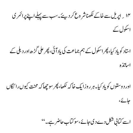
۱۴؍اپریل سے خاکے لکھنا شروع کر دیئے۔سب سے پہلے اپنے پرائمری
اسکول کے
استاد کو یاد کیا،پھر اسکول کے ہم جماعت کی یاد آئی،پھر علی گڑھ اور دہلی کے
اساتذہ
اور دوستوں کو یاد کیا۔ہر روز ایک خاکہ لکھا،پھر سوچھا کہ محنت کیوں رائگاں
جائے،
اسے کتابی شکل دے دی جائے،سو کتاب حاضر ہے۔‘‘