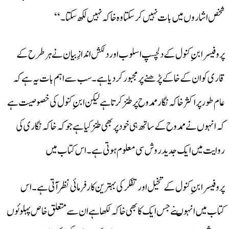
شخص اشاروں میں بات نہیں کر سکتا وہ خاکہ نہیں لکھ سکتا۔‘‘
پروفیسرابنِ کنول کے دلچسپ اسلوب اور دلکش اندازِبیان نے ہر طرح کے
قاری کو ان کے خاکے پڑھنے پر مجبور کر دیا ہے۔ سب سے اہم بات یہ ہے کہ
عام طور پراکثر خاکہ نگار ممدوح پر طنز کرتا ہے لیکن ابنِ کنول کی خصوصیت ہے
کہ انہوں نے ممدوح کے ساتھ ہی خود پر بھی طنز کیا ہے جو کہ خاکہ نگاری کی
روایت میں ایک جدید روش سی معلوم ہوتی ہے۔اس کتاب میں
پروفیسر ابنِ کنول کے تخیل اور تفکر کی بہترین کارفرمائی نظر آتی ہے۔اس
کتاب میں انہوںنے جس ایک کا بھی خاکہ لکھا ہے ان سے متعلق خاص پہلوئوں