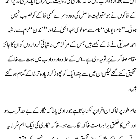
اس کے بعد اردو ادب میں خاکہ نگاری کی روایت میں فروغ آیا۔ ڈپٹی نذیر احمد
کے خاکوں نے جو مقبولیت حاصل کی وہ دوسرے کسی خاکے کو نصیب نہیں
ہوئی۔’’نام دیو مالی‘‘نام سے مولوی عبد الحق نے اور ’’کندن‘‘ نام سے رشید
احمد صدیقی نے خاکے لکھے ہیں جس کے مرکز میں حاشیائی کرداروں کو ان کا جائز
مقام عطا کرنے پر توجہ دی ہے۔اس کے علاوہ اردو ادب میں بہت سے خاکے
تخلیق کئے گئے لیکن ان میں سے چند ایک کو چھوڑ کر زیادہ تر خاکے گمنام ہو گئے
ہیں۔
عام طور پر خاکہ ان افراد پر لکھا جاتا ہے جو راوی یاخاکہ نگار کے بے حد قریب ہو
اور جس کا تعلق براہ راست خاکہ نگار سے ہو۔خاکہ نگاری کی ایک اہم شرط یہ