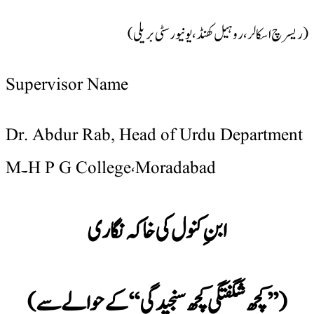
(ریسرچ اسکالر،روہیل کھنڈ،یونیورسٹی بریلی)
Supervisor Name
Dr. Abdur Rab, Head of Urdu Department
M۔H P G College، Moradabad
ابنِ کنول کی خاکہ نگاری
(
’’
کچھ شگفتگی کچھ سنجیدگی‘‘کے حوالے سے)