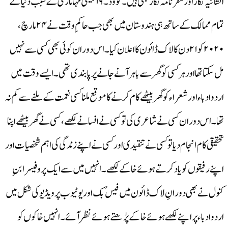
انشائیہ نگار اور سفر نامہ نگار بھی ہیں۔ کووڈ۔۱۹ جیسی مہا ماری کے سبب دنیا کے
تمام ممالک کے ساتھ ہی ہندوستان میں بھی جب حاکمِ وقت نے ۲۴ مارچ،
۲۰۲۰ کو ۲۱ دن کا لاک ڈائون کا اعلان کیا۔ اس دوران کوئی بھی کسی سے نہیں
مل سکتا تھا اور ہر کسی کو گھر سے باہر آنے جانے پر پابندی تھی۔ایسے وقت میں
اردو ادباء اور شعراء کو گھر بیٹھے کام کرنے کا موقع ملنا کسی نعمت کے ملنے سے کم نہ
تھا۔اس دوران کسی نے شاعری کی تو کسی نے افسانے لکھے، کسی نے گھر بیٹھے اپنا
تحقیقی کام انجام دیا تو کسی نے تنقیدی اور کسی نے اپنے زندگی کی اہم شخصیات اور
اپنے رفیقوں کو یاد کرتے ہوئے خاکے لکھے۔انہیں میں سے ایک پروفیسر ابنِ
کنول نے بھی دورانِ لاک ڈائون میں فیس ُبک اور یوٹیوب پر ویڈیو کی شکل میں
اردو ادباء پر اپنے لکھے ہوئے خاکے پڑھتے ہوئے نظر آئے ۔ انہیں خاکوں کو