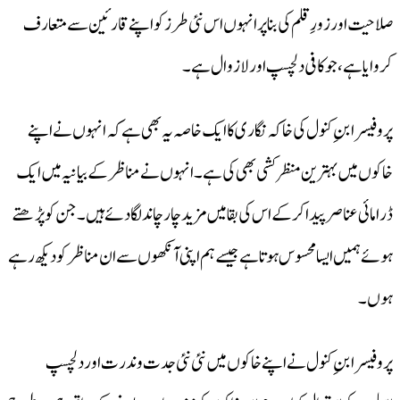
صلاحیت اور زورِ قلم کی بنا پر انہوں اس نئی طرز کو اپنے قارئین سے متعارف
کروایاہے، جو کافی دلچسپ اور لازوال ہے۔
پروفیسرابنِ کنول کی خاکہ نگاری کا ایک خاصہ یہ بھی ہے کہ انہوں نے اپنے
خاکوں میں بہترین منظر کشی بھی کی ہے۔انہوں نے مناظر کے بیانیہ میں ایک
ڈرامائی عناصر پیدا کر کے اس کی بقا میں مزید چار چاند لگا دئے ہیں۔جن کو پڑھتے
ہوئے ہمیں ایسا محسوس ہوتا ہے جیسے ہم اپنی آنکھوں سے ان مناظر کو دیکھ رہے
ہوں۔
پروفیسرابنِ کنول نے اپنے خاکوں میں نئی نئی جدت و ندرت اور دلچسپ