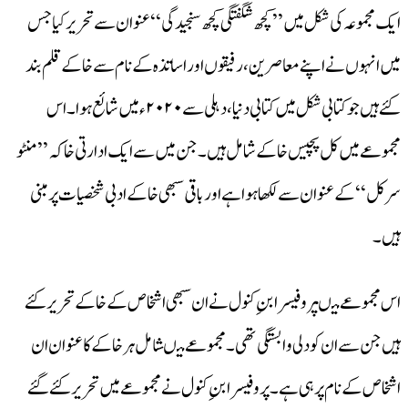
ایک مجموعہ کی شکل میں ’’کچھ شگفتگی کچھ سنجیدگی‘‘ عنوان سے تحریر کیا جس
میں انہوں نے اپنے معاصرین، رفیقوں اور اساتذہ کے نام سے خاکے قلم بند
کئے ہیں جو کتابی شکل میں کتابی دنیا، دہلی سے ۲۰۲۰ء میں شائع ہوا۔اس
مجموعے میں کل پچیس خاکے شامل ہیں۔جن میں سے ایک ادارتی خاکہ ’’ منٹو
سرکل‘‘ کے عنوان سے لکھا ہوا ہے اور باقی سبھی خاکے ادبی شخصیات پر مبنی
ہیں۔
اس مجموعے میںپروفیسرابنِ کنول نے ان سبھی اشخاص کے خاکے تحریر کئے
ہیں جن سے ان کو دلی وابستگی تھی۔ مجموعے میںشامل ہر خاکے کا عنوان ان
اشخاص کے نام پر ہی ہے ۔پروفیسرابنِ کنول نے مجموعے میں تحریر کئے گئے