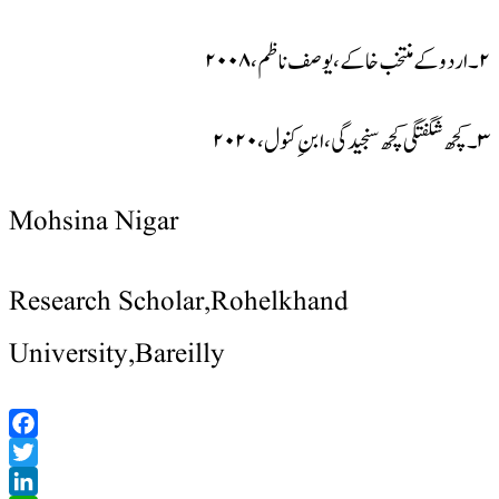
۲۔ اردو کے منتخب خاکے، یوصف ناظم،۲۰۰۸
۳۔ کچھ شگفتگی کچھ سنجیدگی، ابنِ کنول،۲۰۲۰
Mohsina Nigar
Research Scholar,Rohelkhand
University,Bareilly
Facebook
Twitter