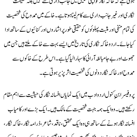
ہوتی ہے کہ خاکہ نگار کو اپنی تخلیق میں جانب داری سے نہیں بلکہ حقیقت
نگاری اور غیر جانب داری سے کام لینا ہوتا ہے۔خاکے میں ممدوح کی شخصیت
کی تمام منفی اور مثبت پہلوئوں کو حقیقی طور پر اشاروں اور کنائیوں کے ساتھ ادا
کیا جائے۔اردو خاکہ نگاری کی تاریخ میں ایسے بہت سے خاکے ملتے ہیں جن میں
جھوٹ اور بے جا مبالغہ آرائی کا سہارا لیا گیا ہے۔اس طرح کے خاکوں سے
ممدوح اور خاکہ نگار دونوں کی شخصیت اثر پزیرہوتی ہے۔
پروفیسر ابنِ کنول اردو ادب میں ایک نمایاں افسانہ نگار کی حیثیت سے اہم مقام
رکھتے ہیں۔وہ ایک ہمہ جہت شخصیت کے مالک ہیں۔ایک بڑے اور کامیاب
افسانہ نگار ہونے کے ساتھ ہی وہ ایک محقق، ناقد،شاعر، ڈرامہ نگار،خاکہ نگار،