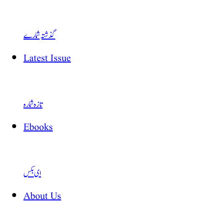
گذشتہ شمارے
Latest Issue
تازہ شمارہ
Ebooks
ای بکس
About Us