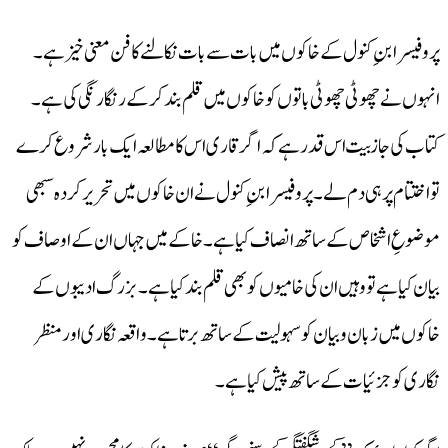
پروفیسر ابنِ کنول کے خاکوں میں بات سے بات نکالنے کا فن معنی خیز ہے۔
انہوں نے چھوٹی چھوٹی باتوں کو خاکوں میں قلم بند کر کے رنگا رنگی کی ہے۔
کتاب کی جازبیت اس قدر ہے کہ اگر قاری اس کا مطالعہ ایک بار شروع کر ے
تو اختتام پرہی دم لے۔ پروفیسرابنِ کنول نے ان خاکوں میں تحریر کردہ سبھی
موضوعِ اشخاص کے ساتھ انصاف کیا ہے۔خاکے میں جہاں ان کے اوصاف کو
بیان کیا ہے تو وہیں ان کی خامیوں کو بھی قلم بند کیا ہے۔بزرگ ادیبوں کے
خاکوں میں زبان و بیان کو سہولیت کے ساتھ برتاہے۔واقعہ نگاری اور منظر
نگاری کو جزئیات کے ساتھ پیش کیا ہے۔