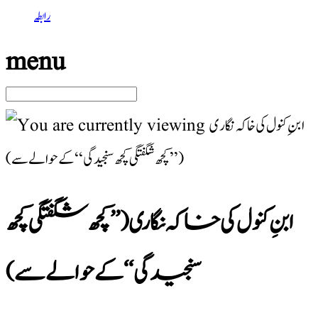
رابطہ
menu
ابنِ کنول کی خاکہ نگاری (’’کچھ شگفتگی کچھ
سنجیدگی‘‘کے حوالے سے)