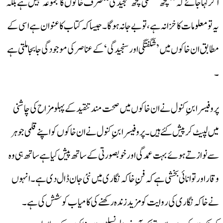
اگر کہا جائے کہ ’’کچھ شگفتگی کچھ سنجیدگی‘‘ صرف خاکوں کا مجموعہ نہیں ہے بلکہ
یہ تو معلومات کا خزانہ ہے، تو بے جا نہ ہوگا۔جیسا کہ کتاب کا عنوان ہے اسی کے
مطابق ان خاکوں میں’ شگفتگی اورسنجیدگی‘کے عناصر کی موجودگی جا بجا ملتی ہے
۔
پروفیسرابنِ کنول نے ان خاکوں میں صحت مند تنقید کے پہلو مزاح کی چاشنی
میں لپیٹ کر پیش کئے ہیں۔ پروفیسر ابنِ کنول نے ان خاکوں کو اپنے قلمی جوہر
سے نوازتے ہوئے بہت عمدگی اور خوبصورتی کے ساتھ پیش کیا ہے ساتھ ہی وہ
وقار اور توانائی بخشی ہے کہ فنِ خاکہ نگاری میں نئی جان ڈال دی ہے۔انہوں
نے خاکہ نگاری کی روایت کو مزید زندہ رکھنے کی کامیاب کوشش کی ہے۔