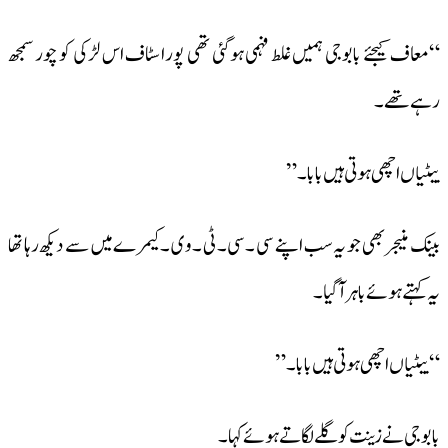
“معاف کیجئے بابوجی ہمیں غلط فہمی ہو گئی تھی پورا سٹاف اس لڑکی کو چور سمجھ
رہے تھے ۔
بیٹیاں اچھی ہوتی ہیں بابا۔”
بینک منیجر بھی جو یہ سب اپنے سی ۔سی ۔ٹی ۔وی ۔کیمرے میں سے دیکھ رہا تھا
یہ کہتے ہوئے باہر آ گیا ۔
“بیٹیاں اچھی ہوتی ہیں بابا ۔”
بابوجی نے زینت کو گلے لگاتے ہوئے کہا ۔