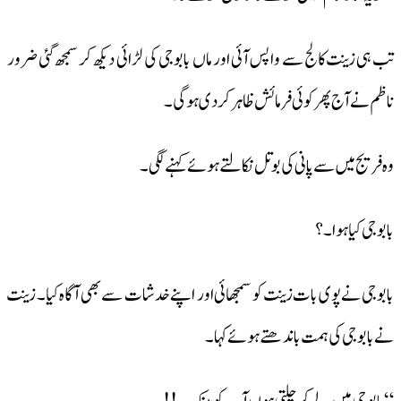
تب ہی زینت کالج سے واپس آئی اور ماں بابوجی کی لڑائی دیکھ کر سمجھ گئی ضرور
ناظم نے آج پھر کوئی فرمائش ظاہر کر دی ہوگی ۔
وہ فریج میں سے پانی کی بوتل نکالتے ہوئے کہنے لگی ۔
بابوجی کیا ہوا ۔؟
بابوجی نے پوی بات زینت کو سمجھائی اور اپنے خدشات سے بھی آگاہ کیا۔ زینت
نے بابوجی کی ہمت باندھتے ہوئے کہا ۔