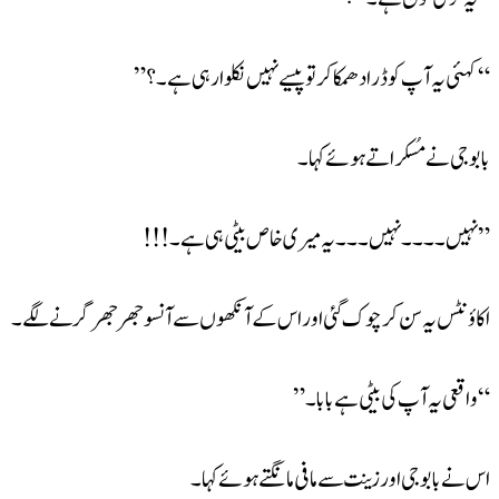
“کہئی یہ آپ کو ڈرا دھمکا کر تو پیسے نہیں نکلوا رہی ہے۔ ؟”
بابوجی نے مُسکراتے ہوئے کہا ۔
” نہیں ۔۔۔۔نہیں ۔۔۔یہ میری خاص بیٹی ہی ہے ۔!!!
اکاؤنٹس یہ سن کر چوک گئی اور اس کے آنکھوں سے آنسو جھر جھر گرنے لگے ۔
“واقعی یہ آپ کی بیٹی ہے بابا ۔”
اس نے بابوجی اور زینت سے مافی مانگتے ہوئے کہا ۔