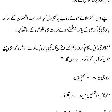
پھر کچھ دیر خاموشی کے بعد
اپنے اس جھنوجلاتے ہوئے رویے پر کنٹرول کیا اور بہت اطمینان کے ساتھ
بابوجی کی کرسی کے پاس بیٹھتے ہوئے نہایت ہی خلوص کے ساتھ کہا ۔
“بابوجی!ایک کام کروں تم مجھے اپنی بینک کی پاس بک دے دو میں خود ہی پیسے
نکال کر آپ کو لا کر دے دوں گا ۔”
بابوجی حیرت سے کہتے ہیں ۔
“بیٹا کیا وہ تمہیں پیسے دے دینگے ؟۔