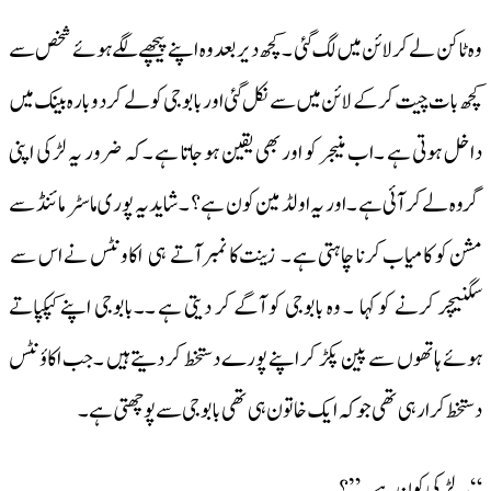
وہ ٹاکن لے کر لائن میں لگ گئی ۔کچھ دیر بعد وہ اپنے پیچھے لگے ہوئے شخص سے
کچھ بات چیت کرکے لائن میں سے نکل گئی اور بابوجی کو لے کر دوبارہ بینک میں
داخل ہوتی ہے ۔اب منیجر کو اور بھی یقین ہو جاتا ہے ۔کہ ضرور یہ لڑکی اپنی
گروہ لے کر آئی ہے ۔ اور یہ اولڈ مین کون ہے ؟ ۔شاید یہ پوری ماسٹر مائنڈ سے
مشن کو کامیاب کرنا چاہتی ہے ۔ زینت کا نمبر آتے ہی اکاونٹس نے اس سے
سگنیچر کرنے کو کہا ۔ وہ بابوجی کو آگے کر دیتی ہے ۔۔بابوجی اپنے کپکپاتے
ہوئے ہاتھوں سے پین پکڑ کر اپنے پورے دستخط کر دیتے ہیں ۔جب اکاؤنٹس
دستخط کرا رہی تھی جو کہ ایک خاتون ہی تھی بابوجی سے پوچھتی ہے۔
“یہ لڑکی کون ہے ۔”؟