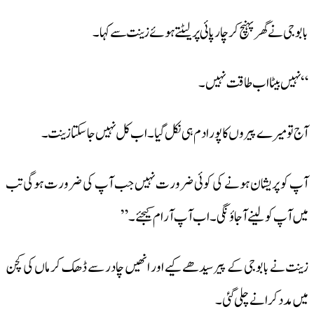
بابوجی نے گھر پہنچ کر چار پائی پر لیٹتے ہوئے زینت سے کہا ۔
“نہیں بیٹا اب طاقت نہیں ۔
آج تو میرے پیروں کا پورا دم ہی نکل گیا ۔ اب کل نہیں جا سکتا زینت ۔
آپ کو پریشان ہونے کی کوئی ضرورت نہیں جب آپ کی ضرورت ہوگی تب
میں آپ کو لینے آ جاؤنگی ۔اب آپ آرام کیجئے ۔”
زینت نے بابوجی کے پیر سیدھے کیے اور انھیں چادر سے ڈھک کر ماں کی کچن
میں مدد کرانے چلی گئی ۔