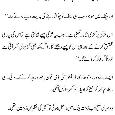
اور بینک میں موجود سب ہی سٹاف کو چوکنّا رہنے کی ہدایت دیتے ہوئے کہا۔”
اس لڑکی پر کڑی نگاہ رکھنی ہے ۔ جب یہ لڑکی پیسے نکالتی ہے تو اس کی پوری
تحقیق کرنے کے بعد ہی اس کو پیسے دیجئے گا۔ اگر کچھ بھی گڑبڑی نظر آتی ہے
فورناً گرفتار کروائے گا ۔”
زینت نے دوبارہ آدھار کارڈ ,فوٹو ,آئی ,ڈی ,فون , نمبر درجہ کر ۔کے ۔وائی ۔سی
۔فارم بھر کر جمع کرا دیا ۔ اور گھر واپس آ گئی ۔
دوسری صبح جب زینت بینک مین داخل ہوئی تو سبھی کی نظریں زینت پر تھی ۔