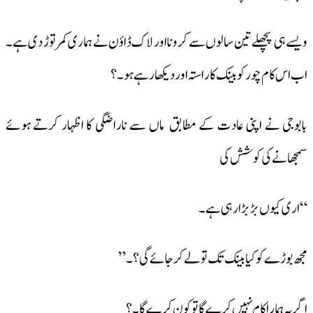
ویسے ہی پچھلے تین سالوں سے کرونا اور لاک ڈاؤن نے ہماری کمر توڑ دی ہے۔
اب اس کام چور کو بینک کا راستہ اور دیکھا رہے ہو ۔؟
بابوجی نے اپنی عادت کے مطابق ماں سے ناراضگی کا اظہار کرتے ہوئے
سمجھانے کی کوشش کی
“اری کیوں بڑ بڑا رہی ہے ۔
مجھ بوڑے کو کیا بینک تک تو لے کر جائے گی ؟ ۔”
اگر یہ ہمارا کام نہیں کرے گا تو کون کرے گا ۔؟