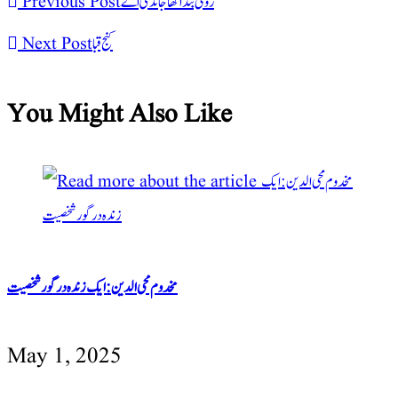
روٹی بندا کھا جاندی اے
Previous Post
کنج قبا
Next Post
You Might Also Like
مخدوم محی الدین: ایک زندہ در گور شخصیت
May 1, 2025