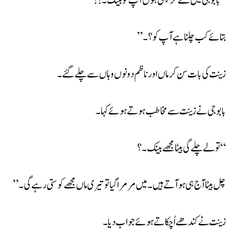
“بابوجی میں لے کر چلتی ہوں آپ کو بینک ۔!!
بتائے کب چلنا ہے آپ کو ؟۔”
زینت کی بات سن کر ماں اور ناظم دونوں وہاں سے چلے گئے۔
بابوجی نے زینت سے مخاطب ہوتے ہوئے کہا ۔
“تو لے چلے گی بیٹا مجھے بینک ۔؟
چل بیٹا آج ہی ہو آتے ہیں ۔میں مر مرا گیا تو تیری ماں مجھے کوستی رہے گی ۔”
زینت نے کندھے اُچکاتے ہوئے جواب دیا ۔