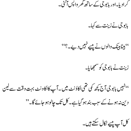
کرا دیا ۔اور بابوجی کے ساتھ گھر واپس آ گئی ۔
بابوجی نے زینت سے کہا ۔
“بیٹا بینک والوں نے پیسے نہیں دیے ۔؟ “
زینت نے بابوجی کو سمجھایا ۔
“نہیں بابوجی آج کچھ کمی تھی اکاؤنٹ میں ۔آپ کا اکاونٹ بہت وقت سے لین
دین نہ ہونے کے سبب بند ہو گیا ہے ۔کل تک چالو ہو جائے گا۔”
کل آپ پیسے نکال سکتے ہیں ۔