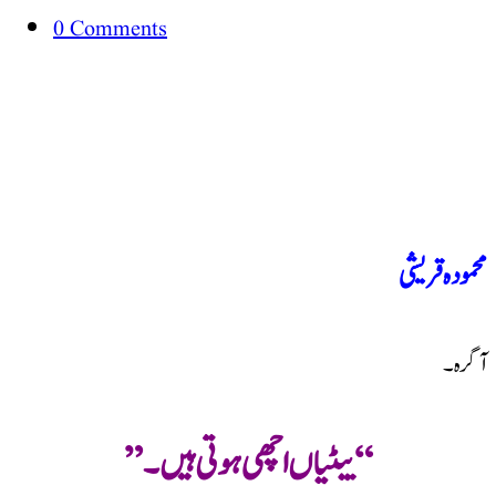
0 Comments
محمودہ قریشی
آگرہ۔
“بیٹیاں اچھی ہوتی ہیں۔”