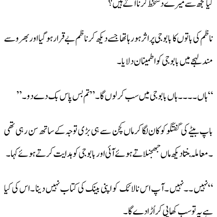
کیا تجھ سے میرے دستخط کرنا آتے ہیں ؟
ناظم کی باتوں کا بابوجی پر اثر ہو رہا تھا جسے دیکھ کر ناظم بے قرار ہو گیا اور بھروسے
مند لہجے میں بابوجی کو اطمینان دلایا ۔
“ہاں۔۔۔۔ہاں بابوجی میں سب کر لوں گا ۔”تم بس پاس بک دے دو۔”
باپ بیٹے کی گفتگو کو کان لگا کر ماں کچن سے ہی بڑی توجہ کے ساتھ سن رہی تھی
۔معاملہ بنتا دیکھ ماں جھجنلاتے ہوئے آئی اور بابوجی کو ہدایت کرتے ہوئے کہا ۔
“نہیں ۔۔نہیں ۔آپ اس نالائک کو اپنی بینک کی کتاب نہیں دینا ۔اس کی کیا
ہے یہ تو سب کھا پی کر اُڑا دے گا ۔