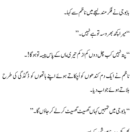
بابوجی نے فکر مند لہجے میں ناظم سے کہا۔
“میرا کچھ بھروسہ تو ہے نہیں ۔”
“پتہ نہیں کب چل دوں کم از کم تیری ماں کے پاس پیسہ تو ہوگا !۔
ناظم نے ایک دم کندھوں کو اُچکاتے ہوئے اپنے ہاتھوں کو ڈگڈگی کی طرح
ہلاتے ہوئے جواب دیا ۔
“بابوجی میں تمہیں کہاں گھسیٹ گھسیٹ کر لے کر جاؤں گا ۔”