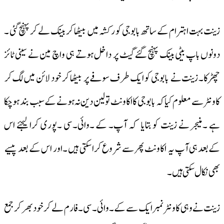
زینت بہت اہترام کے ساتھ بابوجی کو رکشہ میں بیٹھا کر بینک لے کر پہنچ گئی ۔
دونوں باپ بیٹی بینک پہنچ گئے گیٹ پر داخل ہوتے ہی واچ مین نے سینی ٹائز
چھڑکا۔ زینت نے بابوجی کو ایک طرف سوفے پر بیٹھا کر خود لائن میں لگ کر
کاونٹر سے معلوم کیا کہ بابوجی کا اکاونٹ تو لین دین نہ ہونے کے سبب بند ہو چکا
ہے ۔منیجر نے زینت کو بتایا کہ آپ۔ کے ۔وائی۔سی ۔پوری کرا لیجئے اس
کےبعد ہی آپ یہ اکاونٹ پھر سے شروع کرا سکتی ہیں ۔اور اس کے بعد پیسے
بھی نکال سکتی ہیں۔
زینت نے وہی کاونٹر نمبر ایک سے کے ۔وائی۔سی ۔فارم لے کر خود بھر کر جمع