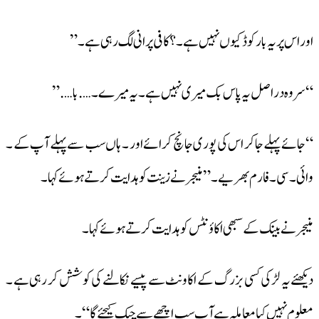
اور اس پر یہ بار کوڈ کیوں نہیں ہے ۔؟ کافی پرانی لگ رہی ہے ۔”
“سر وہ دراصل یہ پاس بک میری نہیں ہے ۔یہ میرے ۔….با….”
“جائے پہلے جاکر اس کی پوری جانچ کرائے اور ۔ ہاں سب سے پہلے آپ کے ۔
وائی ۔سی ۔فارم بھریے ۔”منیجر نے زینت کو ہدایت کرتے ہوئے کہا ۔
منیجر نے بینک کے سبھی اکاؤنٹس کو ہدایت کرتے ہوئے کہا ۔
دیکھئے یہ لڑکی کسی بزرگ کے اکاونٹ سے پیسے نکالنے کی کوشش کر رہی ہے ۔
معلوم نہیں کیا معاملہ ہے آپ سب اچھے سے چیک کیجئے گا “۔