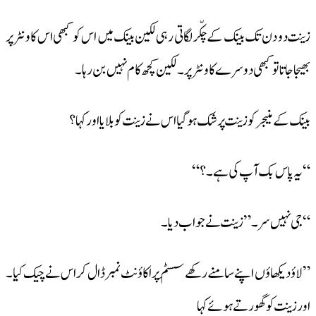
زینت دو دن تک بینک کے چکّر لگاتی رہی لکین بینک میں اس کو کبھی اس کاونٹر پر
بھیجا جاتا تو کبھی دوسرے کاونٹر پر ۔لکین کچھ کام نہیں بن رہا ۔
بینک کے منیجر کو زینت پر شک ہو گیا اس نے زینت کو بلایا اور کہا ؟
“یہ پاس بک آپ کی ہے ۔؟ “
“جی نہیں سر ۔”زینت نے جواب دیا ۔
” لاؤ دیکھاؤں اپنے سامنے رکھے سِسٹم پر اکاؤنٹ نمبر ڈال کر اس نے چیک کیا ۔
اور زینت کو گھورتے ہوئے کہا