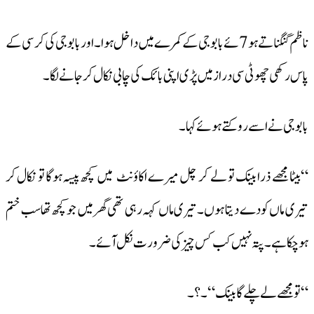
ناظم گنگناتے ہو7ئے بابوجی کے کمرے میں داخل ہوا ۔اور بابوجی کی کرسی کے
پاس رکھی چھوٹی سی دراز میں پڑی اپنی بائک کی چابی نکال کر جانے لگا ۔
بابوجی نے اسے روکتے ہوئے کہا ۔
“بیٹا مجھے ذرا بینک تو لے کر چل میرے اکاؤنٹ میں کچھ پیسہ ہوگا تو نکال کر
تیری ماں کودے دیتا ہوں۔تیری ماں کہہ رہی تھی گھر میں جو کچھ تھاسب ختم
ہو چکا ہے ۔پتہ نہیں کب کس چیز کی ضرورت نکل آئے ۔
“تو مجھے لے چلے گا بینک “۔؟۔