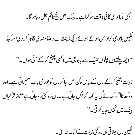
ابھی تو بابوجی کافی وقت ہو گیا ہے ۔بینک میں لنچ ٹائم چل رہا ہوگا ۔
لکین بابوجی کو اداس ہوتے ہوئے دیکھ زینت نے رضا مندی ظاہر کر دی اور کہا ۔
“اچھا چلتے ہیں چلوں ٹھیک ہے بابوجی میں ابھی چینج کرکے آتی ہوں ۔”
زینت چینج کرکے ماں کے پاس کچن میں جا کر ماں کو پوری بات سمجھاتی ہے۔ اور
وہ کھانا آ کر کھائے گی یہ کہہ کر نکل جاتی ہے۔ ماں روکتی رہ جاتی ہے “بیٹا لڑکیاں
بینک میں نہیں جایا کرتی۔”
لکین ماں چلاتی ہی رہ گئی زینت نے ایک نہ سنی ۔