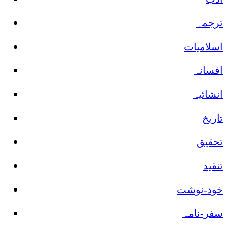
ترجمہ
اسلامیات
افسانہ
انشائیہ
تاریخ
تحقیق
تنقید
خود-نوشت
سفر-نامہ