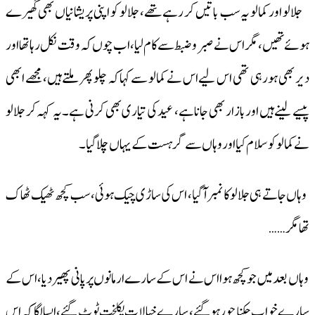
جلالو اور کمالو یہ سب باتیں کر رہے تھے، جلالو کو اپنی پریشانیاں بھی گھیرے
ہوئے تھیں، مگر اس نے صبر وضبط سے کام لیا، اب چوں کہ وقت نکل رہا تھا اور
دیر بھی ہو رہی تھی اس لیے اس نے کمالو سے کہا کہ چلو پھر ملتے ہیں، مجھے ابھی
پیسے لینے ہیں اور بازار بھی جانا ہے، عید کی تیاری بھی کرنی ہے۔ یہ کہہ کر جلالو
نے کمالو کو سلام کیا اور وہاں سے گرہست کے یہاں چلا گیا۔
وہاں جاتے ہی جلالو کا نمبر آگیا، اس کی ساڑی چیک ہوئی، سب کچھ ٹھیک ٹھاک
تھا مگر……
وہاں بعد میں جو کچھ ہوا اس نے اس کے سارے ارمانوں پر پانی پھیر دیا، اس کے
سارے خواب چکنا چور ہوگئے، سارے خیالات یکلخت ٹوٹ گئے، ایسا لگا کہ اس