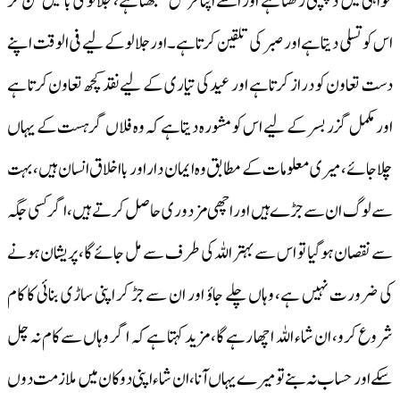
خواہی میں دلچسپی رکھتا ہے اور اسے اپنا فرض سمجھتا ہے، جلالو کی باتیں سن کر
اس کو تسلی دیتا ہے اور صبر کی تلقین کرتا ہے۔ اور جلالو کے لیے فی الوقت اپنے
دست تعاون کو دراز کرتا ہے اور عید کی تیاری کے لیے نقد کچھ تعاون کرتا ہے
اور مکمل گزر بسر کے لیے اس کو مشورہ دیتا ہے کہ وہ فلاں گرہست کے یہاں
چلا جائے، میری معلومات کے مطابق وہ ایمان دار اور با اخلاق انسان ہیں، بہت
سے لوگ ان سے جڑے ہیں اور اچھی مزدوری حاصل کرتے ہیں، اگر کسی جگہ
سے نقصان ہوگیا تو اس سے بہتر اللہ کی طرف سے مل جائے گا، پریشان ہونے
کی ضرورت نہیں ہے، وہاں چلے جاؤ اور ان سے جڑ کر اپنی ساڑی بنائی کا کام
شروع کرو، ان شاء اللہ اچھا رہے گا، مزید کہتا ہے کہ اگر وہاں سے کام نہ چل
سکے اور حساب نہ بنے تو میرے یہاں آنا، ان شاء اپنی دوکان میں ملازمت دوں