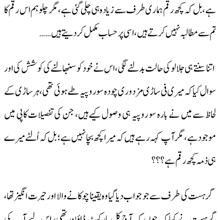
ہے، بل کہ کچھ رقم ہماری طرف سے زیادہ ہی چلی گئی ہے، مگر چلو ہم اس رقم کا
تم سے مطالبہ نہیں کرتے ہیں، اسی پر حساب مکمل کر دیتے ہیں ……
اتنا سنتے ہی جلالو کی حالت بدلنے لگی، اس نے خود کو سنبھالنے کی کوشش کی اور
سوال کیا کہ میری فی ساڑی مزدوری چودہ سو روپیہ طے ہوئی تھی، ہر ساڑی کے
لحاظ سے میں نے بارہ سو روپیہ ہی وصول کیے ہیں، جن کی تفصیلات کاپی میں
موجود ہے، مگر آپ کہہ رہے ہیں کہ میرا کچھ بچا نہیں ہے؛ بل کہ اُلٹے میرے
ہی ذمہ کچھ رقم ہے؟؟؟
گرہست کی طرف سے جو جواب دیا گیا وہ یقینا چوکانے والا اور حیرت انگیز تھا،
گرہست نے کہا کہ چوں کہ آج کل مارکیٹ ڈاؤن تھی، اس لیے آپ کی