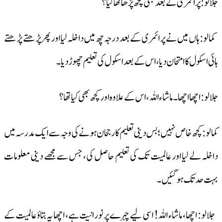
جلالو: پرائمری کے بعد بھی کچھ پڑھا تھا کیا؟
کمالو: ہاں میں نے پرائمری کے بعد درجہ چھ میں داخلہ لیا اور پھر پڑھتے پڑھتے
ہائی اسکول کا امتحان دیا، اس کے بعد اسکول کی تعلیم چھوڑ دیا۔
جلالو: اچھا اچھا۔ ماشاء اللہ، اس کے علاوہ اور کچھ بھی کیا تھا؟
کمالو: کچھ خاص نہیں؛ بس دینی تعلیم کارجحان ہونے کی وجہ سے ایک مدرسہ میں
داخلہ لے لیا اور عالمیت تک کی تعلیم حاصل کی، جس سے مجھے دینی معلومات
بہت حد تک ہوگئیں۔
جلالو: اچھا، ما شاء اللہ! اسی لیے چہرے پر نورانیت ہے، اچھا یہ بتاؤ عالمیت کے