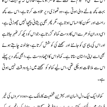
اس کے معنی ومفہوم کے سمجھنے سے قاصر ہوتا ہے، حالاں کہ یہ آیت اس کا
بہت کچھ بدلنے والی ہوتی ہے، وہ تھوڑی دیر تلاوت کرتا ہے، اس سے کچھ
راحت اور سکون کا احساس ہوتا ہے، مگر پھر بھی پریشانی پیچھا نہیں چھوڑتی ہے،
اسی دوران اُدھر سے اس کا دوست کمالو گزرتا ہے، جو اس کو دیکھ کر ٹھہر جاتا ہے
اور اس کی مایوسی کو جاننے اور سمجھنے کی کوشش کرتا ہے، جلالو نہ چاہتے ہوئے
بھی اسے اپنی داستان سناتا ہے۔ کمالو اس کا اچھا دوست ہے، ابھی کچھ دیر پہلے
اس سے ملاقات ہو چکی تھی، اس لیے کمالو کو سمجھنے میں زیادہ دقت نہیں ہوتی
ہے۔
کمالو ایک نیک دل انسان اور بہترین شخصیت کا مالک ہے، وہ دوسروں کی خیر