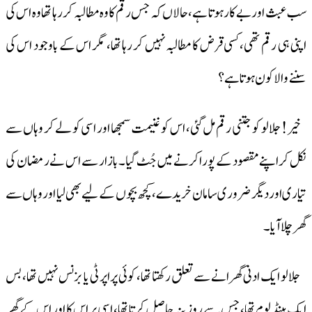
سب عبث اور بے کار ہوتا ہے، حالاں کہ جس رقم کا وہ مطالبہ کر رہا تھا وہ اس کی
اپنی ہی رقم تھی، کسی قرض کا مطالبہ نہیں کر رہا تھا، مگر اس کے باوجود اس کی
سننے والا کون ہوتا ہے؟
خیر! جلالو کو جتنی رقم مل گئی، اس کو غنیمت سمجھا اور اسی کو لے کر وہاں سے
نکل کر اپنے مقصود کے پورا کرنے میں جُٹ گیا۔ بازار سے اس نے رمضان کی
تیاری اور دیگر ضروری سامان خریدے، کچھ بچوں کے لیے بھی لیا اور وہاں سے
گھر چلا آیا۔
جلالو ایک ادنی گھرانے سے تعلق رکھتا تھا، کوئی پراپرٹی یا بزنس نہیں تھا، بس
ایک ہینڈ لوم تھا، جس سے روزینہ حاصل کرتا تھا، اسی پر اس کا اور اس کے گھر