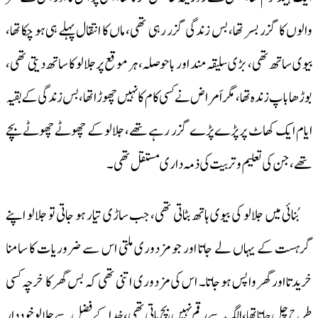
والوں کا گزر بسر تھا، بس زندگی گزر رہی تھی، ماں کا انتقال پہلے ہی ہو چکا تھا،
بیوی ساتھ تھی، بڑی سلیقہ مند اور با حوصلہ، ہر موقع پر جلالو کا ساتھ دیتی تھی،
بوڑھا باپ زندہ تھا، مگر اَمراض نے کسی کام کا نہیں چھوڑا تھا، بس زندگی کے بقیہ
ایام ایک کھاٹ پر پڑے پڑے گزر رہے تھے، جلالو کے چھوٹے چھوٹے بچے
تھے، جن کی تعلیم وتربیت کی ذمہ داری مستقل تھی۔
بُنائی میں جلالو کی بیوی ہاتھ بٹاتی تھی، جب ساڑی تیار ہو جاتی تو جلالو اپنے
گرہست کے یہاں لے جاتا اور جو مزدوری ملتی اس سے ضروریات کا سامنا
خریدتا اور گھر واپس ہو جاتا۔ اس کی مزدوری اتنی تھی کہ بس گھر کا خرچہ کسی
طرح چل جاتا تھا، الگ سے رقم نہیں بچ پاتی تھی، خدا کے فضل سے جلالو خود دار