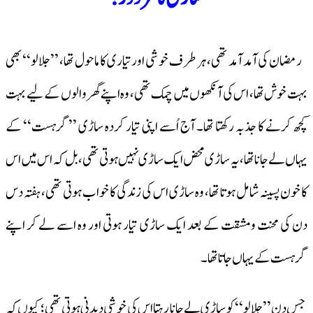
رمضان کی آمد آمد تھی، ہر طرف خوشی اور تیاری کا ماحول تھا، ’’جلالو‘‘ بھی
بہت خوش تھا، اس کی آنکھوں میں چمک تھی، وہ اپنے گھر والوں کے لیے بہت
کچھ کرنے کا جذبہ رکھتا تھا۔ آج اُسے اپنی تیار کردہ ساڑی ’’گرہست‘‘ کے
یہاں لے جانا تھا، یہ ساڑی محض ایک ساڑی نہیں ہوتی تھی، بل کہ اس میں اس
کا خون پسینہ شامل ہوتا تھا، وہ ساڑی اس کی زندگی کا خواب ہوتی تھی، ہفتہ دس
دن کی محنت ومشقت کے بعد ایک ساڑی تیار ہوتی اور وہ اسے لے کر اپنے
گرہست کے یہاں جاتا تھا۔
جس دن ’’جلالو‘‘ کو ساڑی لے جانا رہتا اس کی خوشی دیدنی ہوتی تھی؛ کیوں کہ