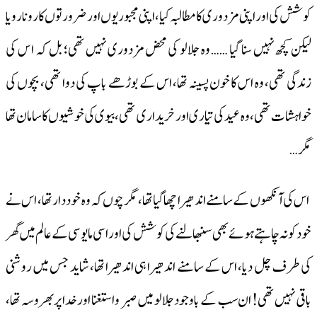
کوشش کی اور اپنی مزدوری کا مطالبہ کیا، اپنی مجبوریوں اور ضرورتوں کا رونا رویا
لیکن کچھ نہیں سنا گیا …… وہ جلالو کی محض مزدوری نہیں تھی؛ بل کہ ا س کی
زندگی تھی، وہ اس کا خون پسینہ تھا، اس کے بوڑھے باپ کی دوا تھی، بچوں کی
خواہشات تھی، وہ عید کی تیاری اور خریداری تھی، بیوی کی خوشیوں کا سامان تھا
مگر…
اس کی آنکھوں کے سامنے اندھیرا چھا گیا تھا، مگر چوں کہ وہ خود دار تھا، اس نے
خود کو نہ چاہتے ہوئے بھی سنبھالنے کی کوشش کی اور اسی مایوسی کے عالم میں گھر
کی طرف چل دیا، اس کے سامنے اندھیرا ہی اندھیرا تھا، شاید جس میں روشنی
باقی نہیں تھی! ان سب کے باوجود جلالو میں صبر واستغنا اور خدا پر بھروسہ تھا،