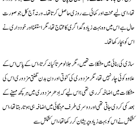
تھا، اسی لیے محنت اور کمائی سے روزی حاصل کرتا تھا۔ ورنہ آج کل جو صورت
حال ہے اس میں وہ بہت زیادہ گداگری کا محتاج تھا، مگر استغنا اور خود داری نے
اس کو بچا رکھا تھا۔
ساڑی کی بنائی میں مشکلات تھیں، مگر جلالو مرتا کیا نہ کرتا، اس کے پاس اس کے
علاوہ کوئی چار نہیں تھا، مگر مزدوری کی کٹوتی اور دن بدن گھٹتی مزدوری اس کی
مشکلات میں اضافہ کر رہی تھی؛ اس لیے کہ اِدھر مزدوری میں ہر کچھ مہینے کے
بعد کمی کر دی جاتی تھی اور دوسری طرف مہنگائی میں اضافہ ہی ہوتا رہتا تھا، اس
کشمکش نے اس کو بہت زیادہ پریشان کر رکھا تھا، اس کشمکش سے