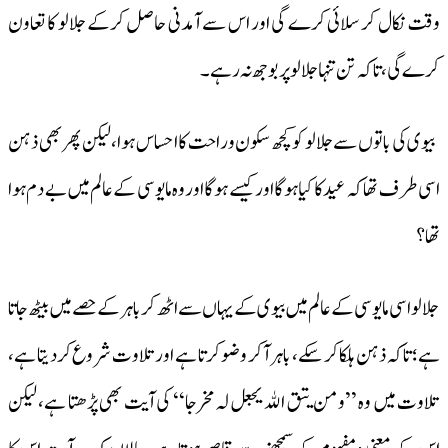
وقت نکال کر سلائی کرے گی اور اس سے آمدنی حاصل کرکے جلالو کا تعاون
کرے گی، تاکہ تن تنہا جلالو پر بوجھ نہ رہے۔
بیوی کی باتوں سے جلالو کو کچھ سکون وراحت کا احساس ہوا، لیکن پھر بھی ذہن
اسی طرف تھا کہ عید کا کیا ہوگا اور کیسے ہوگا اور وہ مایوسی کے عالم میں بے دم ہوا
تھا؟
جلالو اسی مایوسی کے عالم میں بیوی کے یہاں سے اٹھ کر باہر کے حصے میں بیٹھ جاتا
ہے؛ تاکہ ذہن ہلکا کر سکے، باہر آکر وضو کرتا ہے اور تلاوت شروع کردیتا ہے،
تلاوت میں وہ ’’ومن یتق اﷲ یجعل لہ مخرجا‘‘ کی آیت بھی پڑھتا ہے، لیکن