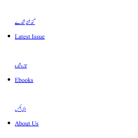
گذشتہ شمارے
Latest Issue
تازہ شمارہ
Ebooks
ای بکس
About Us