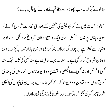
جلالو نے کہا کہ یہ سب چھوڑو، اور بتاؤ تم نے اور اب کیا چل رہا ہے؟
کمالو: الحمد للہ میں نے گریجویشن کی تکمیل کے بعد نئی تجارت شروع کرنے کو
سوچا، چناں چہ میں نے کپڑے کی ایک وسیع دوکان شروع کر رکھی ہے، جو ہر
اعتبار سے بہتر ہے، پرچون کی دوکان بند کردی اور مین بازار میں یہ کپڑوں والی
دوکان شروع کر رکھی ہے۔ الحمد للہ بہت عافیت ہے، نہ کسی کی تک جھک، نہ
کسی کا ٹینشن اور نہ کسی سے الجھن، وقت پر دوکان جاتا ہوں، نمازوں کی پابندی
کر لیتا ہوںاور وقت پر دوکان بند کرکے گھر جاتا ہوں، جہاں بیوی بچوں کی اچھی
طرح خبر گیری بھی کرلیتا ہوں اور سکون کی زندگی جی رہا ہوں۔