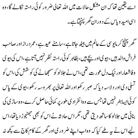
اسے یقین تھا کہ ان مشکل حالات میں اللہ تعالی ضرور کوئی راستہ نکالے گا، وہ
اسی امید ویاس کے دوران گھر پہنچتا ہے۔
گھر پہنچ کر مایوسی کے عالم میں بیٹھ جاتا ہے، سامنے عید ہے، عمر دراز اور صاحب
فراش والد ہیں، بیوی اور بچے ہیں، بظاہر کوئی راستہ نظر نہیں آتا ہے، اس کی بیوی
وفا شعار اور نیک دل عورت تھی، اس نے جلالو کو سمجھانے کی کوشش کی، اس کو
تسلی دی اور دلاسہ دیا کہ صبر رکھو اور اللہ تعالی پر بھروسہ رکھو، بیوی کے پاس
کوئی ایسا ہنر نہیں تھا جس سے وہ انفرادی طور پر کمائی حاصل کرے، وہ ساڑی کی
بنائی میں جلالو کا ساتھ دیتی تھی، مگر اس حادثہ نے اس کو بھی جھنجوڑ دیاتھا، اس
لیے اس نے یہ طے کیا کہ وہ اب اپنے ضروری اور گھر کے کام کاج سے کچھ نہ