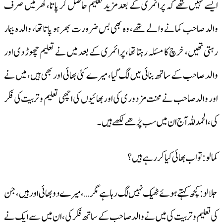
ایسے نہیں تھے کہ پرائمری کے بعد مزید تعلیم حاصل کر پاتا، گھر میں صرف
والد صاحب کمانے والے تھے، وہ بھی بس ضرورت بھر ہو پاتا تھا، والدہ بیمار
رہتی تھیں، خرچ کا مسئلہ رہتا تھا، پرائمری کے بعد میں نے تعلیم چھوڑ دی اور
والد صاحب کے ساتھ بنائی میں لگ گیا، میرے کئی بھائی اور بھی ہیں، میں نے
اور والد صاحب نے محنت مزدوری کی اور بھائیوں کی اچھی تعلیم وتربیت کی فکر
کی، الحمد للہ آج ان میں سب پڑھے لکھے ہیں۔
کمالو: تو اب بھائی کیا کر رہے ہیں؟
جلالو: کچھ کہتے ہوئے ٹھیک نہیں لگ رہا ہے مگر…، میرے دو بھائی اور ہیں، جن
کی تعلیم وتربیت کی میں نے والد صاحب کے ساتھ فکر کی، ان میں سے ایک نے