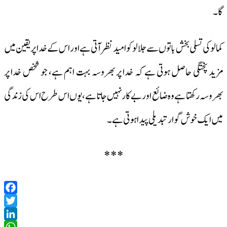
گا۔
کمالو کی تسلی بخش باتوں سے جلالو کو امید نظر آتی ہے اور اس کے خدا پر یقین میں
مزید پختگی حاصل ہوتی ہے کہ خدا پر بھروسہ بہت اہم ہے، جو شخص خدا پر
بھروسہ رکھتا ہے وہ ضائع اور بے کار نہیں جاتا ہے، یوں اس طرح اس کی زندگی
میں ایک خوش گوار تبدیلی پیدا ہوتی ہے۔
***
Facebook
Twitter