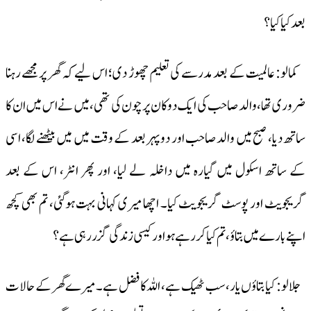
بعد کیا کیا؟
کمالو: عالمیت کے بعد مدرسے کی تعلیم چھوڑ دی؛ اس لیے کہ گھر پر مجھے رہنا
ضروری تھا، والد صاحب کی ایک دوکان پرچون کی تھی، میں نے اس میں ان کا
ساتھ دیا، صبح میں والد صاحب اور دوپہر بعد کے وقت میں میں بیٹھنے لگا، اسی
کے ساتھ اسکول میں گیارہ میں داخلہ لے لیا، اور پھر انٹر، اس کے بعد
گریجویٹ اور پوسٹ گریجویٹ کیا۔ اچھا میری کہانی بہت ہوگئی، تم بھی کچھ
اپنے بارے میں بتاؤ ، تم کیا کر رہے ہو اور کیسی زندگی گزر رہی ہے؟
جلالو: کیا بتاؤں یار، سب ٹھیک ہے، اللہ کا فضل ہے۔ میرے گھر کے حالات