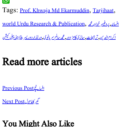
LinkedIn
WhatsApp
Tags:
,
,
Prof. Khwaja Md Ekarmuddin
Tarjihaat
,
,
افسانہ
پروفیسر خواجہ محمد
world Urdu Research & Publication
,
,
,
,
اکرام الدین
ترجیحات
ساڑی کا مزدور
محمد سالم سریانوی
ورلڈ اردو ریسرچ اینڈ پبلی کیشن
Read more articles
افسانچے
Previous Post
گھر کا ماحول
Next Post
You Might Also Like