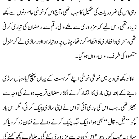
وہی اس کی ضروریات کی تکمیل کا سبب تھی، آج اس کوخوشی عام دنوں سے کچھ
زیادہ تھی، اس لیے کہ مزدوری سے ملنے والی رقم سے رمضان کی تیاری کرنی
تھی، سحری وافطاری کا انتظام کرنا تھا، چناں چہ وہ تیار ہوا اور ساڑی لے کر منزل
مقصود کی طرف رواں دواں ہوگیا۔
جلالو کچھ ہی دیر میں خوشی خوشی اپنے گرہست کے یہاں پہنچ گیا،وہاں ساڑی
دینے کے بعد اپنی باری کا انتظار کرنے لگا؛ رمضان قریب ہونے کی وجہ سے
بھیڑ تھی۔جب اس کی باری آئی تو اس نے اپنی ساڑی چیک کرائی، مگر اس بار
کچھ ’’قیل وقال‘‘ بھی ہوا، ایک جگہ چیک کرنے والے نے نشان زد کردیا کہ
یہاں یہ عیب کیوں ہوا؟ اس کی وجہ سے مزدوری کٹے گی۔ جلالو نے کچھ کہنے کی