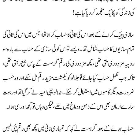
کی زندگی کو یکایک منجمد کردیا گیا ہے!
ساڑی چیک کرانے کے بعد اس کی تانی کا حساب کرانا تھا، جس میں اس کی تانی کی
تمام ساڑیوں کا حساب شامل تھا۔ ویسے تو اس کو فی ساڑی کے حساب سے بارہ سو
روپیہ مزدوری ملتی تھی، کچھ مزدوری کی رقم گرہست کے پاس جمع رہتی تھی،
تاکہ جب مکمل حساب کیا جائے تو جلالو کو یکمشت مزید رقم مل سکے اور وہ حسب
ضرورت دیگر کاموں میں استعمال کر سکے۔ جلالو یہی امید لے کر گیا تھا اور بہت
سارے ارمان بھی اس کے ذہن ودماغ میں تھے، لیکن وہاں تو کچھ اور ہی ہوا۔
حساب ہونے کے بعد گرہست نے کہا کہ تمہاری تانی میں کچھ بھی رقم بچی نہیں