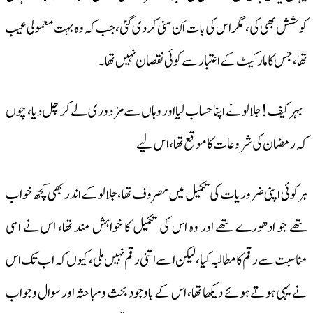
کوشش بھی کی، مگر اس کی بات اَن سنی کر دی گئی، جب کہ وہ بہت معمولی عیب
تھا، جس کا مارکیٹ کے اعتبار سے کوئی نقصان نہیں تھا۔
بہر کیف ! جلالو نے اپنا حساب لیا اور وہاں سے مزدوری لے کر چل دیا، چوں
کہ رمضان کی شروعات کا موقع تھا، اس لیے
ہر کوئی اپنی ضروریات کی تکمیل میں مصروف تھا، جلالو کے اندر بھی کچھ خواب
تھے جو ادھورے تھے اور وہ اس کی تکمیل کا خواہش مند تھا، اس نے اسی
مناسبت سے رقم کا مطالبہ کیا، لیکن اسے اتنی رقم نہیں ملی، کیوں کہ اب تک اس
نے یہی ہوتے ہوئے دیکھا تھا، اس کے باوجود بحث ومباحثہ اور سوال وجواب