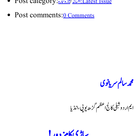
Post category:
/
تازہ شمارہ : Latest Issue
افسانہ
Post comments:
0 Comments
محمد سالم سریانوی
ایم اردو شبلی کالج اعظم گڑھ یوپی، انڈیا
ساڑی کا مزدور!