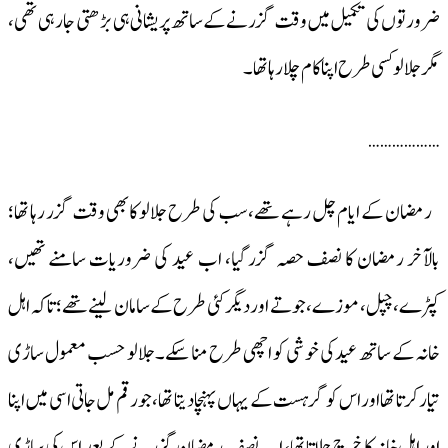
ضرورتوں کی تکمیل میں وقت گزرنے کے ساتھ پریشانی ہی بڑھتی جارہی تھی،
مگر جلالو کسی طرح اپنا کام چلا رہا تھا۔
………………
رمضان کے ایام چل رہے تھے، سب کی طرح جلالو کا بھی وقت گزر رہا تھا؛
بالآخر رمضان کا نصف حصہ گزر گیا، اب عید کی ضروریات سامنے تھیں،
کپڑے، چپل، موزے، جوتے اور دیگر کئی طرح کے سامان لینے تھے؛ تاکہ اہل
خانہ کے ساتھ عید کی خوشی کو اچھی طرح منا سکے۔ جلالو حسب معمول ساڑی
تیار کرتا تھا اور اس کو گرہست کے یہاں پہنچا دیتا تھا، جو رقم مل جاتی اسی میں اپنا
اور اہل خانہ کا خرچ چلاتا تھا، اب نصف رمضان گزرنے کے بعد اس کی ساڑی