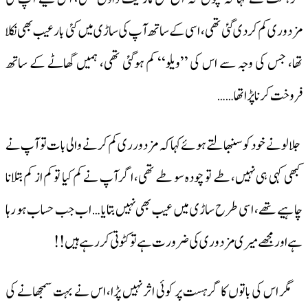
مزدوری کم کردی گئی تھی، اسی کے ساتھ آپ کی ساڑی میں کئی بار عیب بھی نکلا
تھا، جس کی وجہ سے اس کی ’’ویلو‘‘ کم ہوگئی تھی، ہمیں گھاٹے کے ساتھ
فروخت کرنا پڑا تھا……
جلالو نے خود کو سنبھالتے ہوئے کہا کہ مزدورری کم کرنے والی بات تو آپ نے
کبھی کہی ہی نہیں، طے تو چودہ سو طے تھی، اگر آپ نے کم کیا تو کم از کم بتلانا
چاہیے تھے، اسی طرح ساڑی میں عیب بھی نہیں بتایا … اب جب حساب ہو رہا
ہے اور مجھے میری مزدوری کی ضرورت ہے تو کٹوتی کر رہے ہیں!!
مگر اس کی باتوں کا گرہست پر کوئی اثر نہیں پڑا، اس نے بہت سمجھانے کی