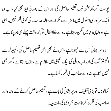
پوسٹ گریجویشن تک تعلیم حاصل کی اور اس کے بعد بی ایڈ بھی کیا، اب وہ
ایک سرکاری اسکول میں ماسٹر ہے، مگر اسے والد صاحب کی کوئی فکر نہیں رہتی
ہے، وہ اپنی دنیا میں مگن رہتا ہے۔ والدہ کا انتقال تو کچھ وقت پہلے ہی ہو چکا ہے۔
دوسرا بھائی اس سے چھوٹا ہے، اس نے بھی اعلیٰ تعلیم حاصل کی، کمپیوٹر سے
انجینئرنگ کی اور اب دہلی کی ایک کمپنی میں ملازم ہے، وہیں رہتا ہے، گھر بھی
نہیں آتا ہے، نہ والد صاحب کی فکر رکھتا ہے۔
کمالو: یہ تو بڑی تکلیف اور پریشانی کی بات ہے، تعلیم حاصل کرنے کے بعد والد
صاحب کی فکر نہ کرنا بہت محرومی کی بات ہیـ۔