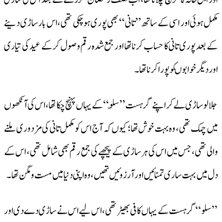
مکمل ہوئی اور اسی کے ساتھ ’’تانی‘‘ بھی پوری ہو چکی تھی، اس بار ساڑی دینے
کے بعد پوری تانی کا حساب کرنا تھا اور جمع شدہ رقم وصول کرکے عید کی تیاری
اور دیگر خوابوںکو پورا کرنا تھا۔
جلالو ساڑی لے کر اپنے گرہست ’’سلّو‘‘ کے یہاں پہنچ چکا تھا،اس کی آنکھوں
میں چمک تھی، وہ بہت خوش تھا؛ کیوں کہ آج اس کو مکمل تانی کی مزدوری ملنے
والی تھی، جس میں اس کی ہر ساڑی کے پیچھے کی جمع رقم بھی شامل تھی، اس کے
دل میں بہت ساری تمنائیں اور آرزوئیں تھیں، وہ اپنی دنیا میں مست ومگن تھا۔
’’سلو‘‘ گرہست کے یہاں کافی بھیڑ تھی، اس لیے اس نے ساڑی دے دی اور