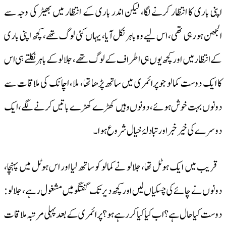
اپنی باری کا انتظار کرنے لگا، لیکن اندر باری کے انتظار میں بھیڑ کی وجہ سے
الجھن ہورہی تھی، اس لیے وہ باہر نکل آیا، یہاں کئی لوگ تھے، کچھ اپنی باری
کے انتظار میں اور کچھ یوں ہی اطراف کے لوگ تھے، جلالو کے باہر نکلتے ہی اس
کا ایک دوست کمالو جو پرائمری میں ساتھ پڑھا تھا، ملا، اچانک کی ملاقات سے
دونوں بہت خوش ہوئے، دونوں وہیں کھڑے کھڑے باتیں کرنے لگے، ایک
دوسرے کی خیر خبر اور تبادلۂ خیال شروع ہوا۔
قریب میں ایک ہوٹل تھا، جلالو نے کمالو کو ساتھ لیا اور اس ہوٹل میں پہنچا،
دونوں نے چائے کی چسکیاں لیں اور کچھ دیر تک گفتگو میں مشغول رہے، جلالو :
دوست کیا حال ہے؟ اب کیا کیا کر رہے ہو؟ پرائمری کے بعد پہلی مرتبہ ملاقات