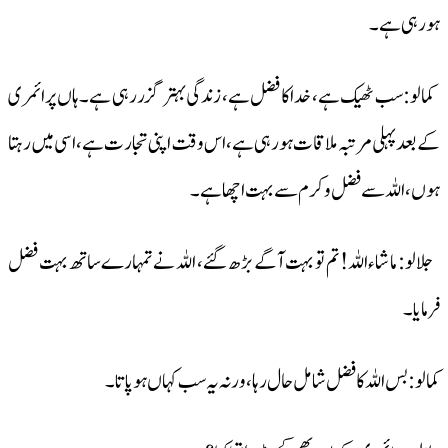
ہورہی ہے۔
کمالو: سب ٹھیک ہے، خدا کا فضل ہے، زندگی بہتر گزر رہی ہے۔ ہاں پرائمری
کے بعد پہلی مرتبہ ملاقات ہورہی ہے، اس وقت اپنی تجارت ہے، اسی میں رہتا
ہوں، اللہ سے فضل وکرم سے بہت اچھا ہے۔
جلالو: ما شاء اللہ! تم تو بہت آگے بڑھ گئے، اللہ نے تمہارے ساتھ بہت فضل
فرمایا۔
کمالو: بس اللہ کا فضل شامل حال رہا، ورنہ یہ سب کہاں ہو پاتا۔