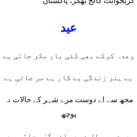
گریجوایٹ کالج بھکر، پاکستان
عید
وعدہ کرکے بھی کئی بار مکر جاتی ہے
بے ہنر زندگی بے کار ہے مر جاتی ہے
مجھ سے اے دوست مرے شہر کے حالات نہ
پوچھ
عید ہر سال دبے پاؤں گزر جاتی ہے