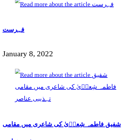
فہرست
January 8, 2022
شفیق فاطمہ شِعرؔیٰ کی شاعری میں مقامی