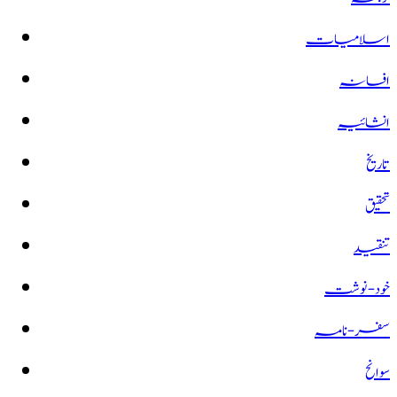
اسلامیات
افسانہ
انشائیہ
تاریخ
تحقیق
تنقید
خود-نوشت
سفر-نامہ
سوانح