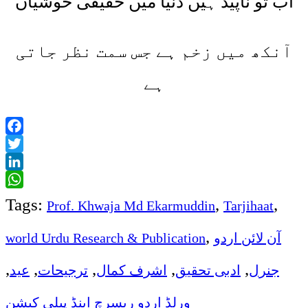
اب تو ناپید ہیں دنیا میں حقیقی خوشیاں
آنکھ میں زخم ہے جس سمت نظر جاتی
ہے
Facebook
Twitter
LinkedIn
WhatsApp
Tags:
,
,
Prof. Khwaja Md Ekarmuddin
Tarjihaat
,
world Urdu Research & Publication
آن لائن اردو
,
,
,
,
,
جنرل
ادبی تحقیق
اشرف کمال
ترجیحات
عید
ورلڈ اردو ریسرچ اینڈ پبلی کیشن