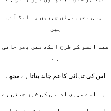
ایسی محرومیاں چہروں پہ امڈ آئی
ہیں
عید آنسو کی طرح آنکھ میں بھر جاتی
ہے
اس کی تنہائی کا غم چاند بتاتا ہے مجھے
اور اسے میری اداسی کی خبر جاتی ہے