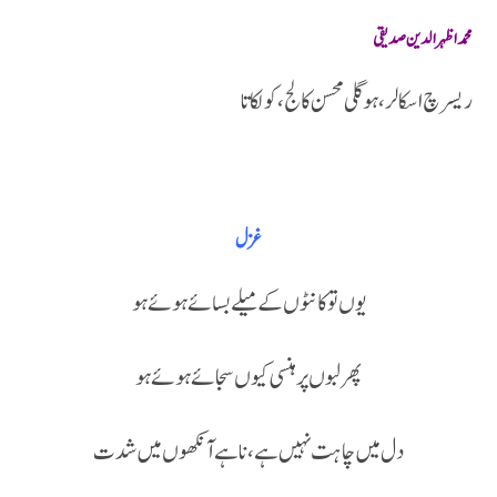
محمد اظہر الدین صدیقی
ریسرچ اسکالر، ہوگلی محسن کالج، کولکاتا
غزل
یوں تو کانٹوں کے میلے بسائے ہوئے ہو
پھر لبوں پر ہنسی کیوں سجائے ہوئے ہو
دل میں چاہت نہیں ہے، نا ہے آنکھوں میں شدت