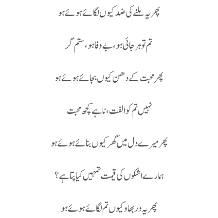
پھر یہ ملنے کی ضد کیوں لگائے ہوئے ہو
تم تو ہرجائی ہو، بے وفا ہو ، ستم گر
پھر محبت کے دھن کیوں بجائے ہوئے ہو
نہیں تم کو الفت، نا ہے کچھ محبت
پھر میرے دل میں گھر کیوں بنائے ہوئے ہو
ہمارے اشکوں کی قیمت تمہیں کیا پتا ہے؟
پھر یہ در بھاو کیوں تم لگائے ہوئے ہو