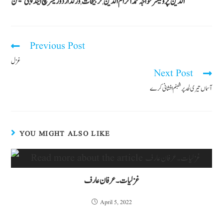
الدین
پروفیسر خواجہ محمد اکرام الدین
ترجیحات
ورلڈ اردو ریسرچ اینڈ پبلی کیشن
,
,
,
Previous Post
غزل
Next Post
آسماں تیری لحد پر شبنم افشانی کرے
YOU MIGHT ALSO LIKE
غزلیات۔ عرفان عارف
April 5, 2022