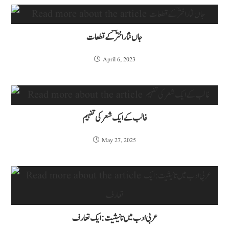
جاں نثار اخترؔکے قطعات
April 6, 2023
غالب کے ایک شعر کی تفہیم
May 27, 2025
عربی ادب میں تانیثیت :ایک تعارف