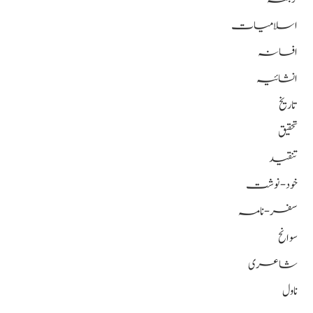
اسلامیات
افسانہ
انشائیہ
تاریخ
تحقیق
تنقید
خود-نوشت
سفر-نامہ
سوانح
شاعری
ناول