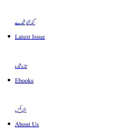
گذشتہ شمارے
Latest Issue
تازہ شمارہ
Ebooks
ای بکس
About Us