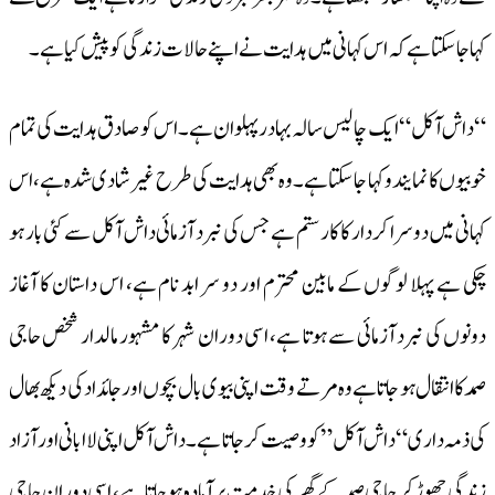
کہا جا سکتا ہے کہ اس کہانی میں ہدایت نے اپنے حالات زندگی کو پیش کیا ہے۔
“داش آکل “ ایک چالیس سالہ بہادر پہلوان ہے۔ اس کو صادق ہدایت کی تمام
خوبیوں کا نمایند و کہا جا سکتا ہے۔ وہ بھی ہدایت کی طرح غیر شادی شدہ ہے، اس
کہانی میں دوسرا کردار کا کار ستم ہے جس کی نبرد آزمائی داش آکل سے کئی بار ہو
چکی ہے پہلا لوگوں کے مابین محترم اور دو سر ابد نام ہے، اس داستان کا آغاز
دونوں کی نبرد آزمائی سے ہوتا ہے، اسی دوران شہر کا مشہور مالدار شخص حاجی
صمدکا انتقال ہو جاتا ہے وہ مرتے وقت اپنی بیوی بال بچوں اور جائداد کی دیکھ بھال
کی ذمہ داری “داش آکل” کو وصیت کر جاتا ہے ۔ داش آکل اپنی لاابانی اور آزاد
زندگی چھوڑ کر حاجی صمد کے گھر کی خدمت پر آمادہ ہو جاتا ہے، اسی دوران حاجی