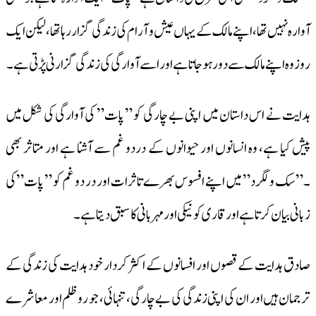
آوارہ نہیں تھا، اپنے مالک کے یہاں عیش و آرام کی زندگی گزار رہا تھا ،لیکن ایک
روز وہ اپنے مالک سے دور ہو جاتا ہے اور اسے آوارگی کی زندگی گزارنی پڑتی ہے۔
ہدایت نے اس داستان میں اپنی بے چارگی کو ” پات” کی آوارگی کی شکل میں
پیش کیا ہے، وہ انسانوں اور حیوانوں کے دردو غم سے آشنا ہے اور متاثر بھی
۔”سک ولگرد” میں اپنے افسوس بھرے تاثرات اور در دو غم کو ” پات”کی
زبانی بیان کرتا ہے اور قاری کو نیکی اور مہربانی کا سبق دیتاہے۔
صادق ہدایت کے قصوں اور افسانوں کے اکثر کردار خود ہدایت کی زندگی کے
ترجمان ہیں اور ان کی اپنی زندگی کی بے چارگی، تنہائی، جو روظلم اور معاشرے