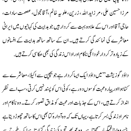
مرزا حسین علی ، مر زايد الله ، زرین، علو یہ خانم ،آقا مجول، عصمت سادات،
حاجی آقا اور اس کے علاوہ بہت سے کردار ہیں جو ہدایت کی کہانیوں میں ایرانی
معاشرے کی نمائندگی کرتے ہیں۔ ان کے ساتھ ساتھ ہدایت کے افسانوں
کے زیادہ تر کردار خود انکی نا کام اور اداس زندگی کی بھی عکاسی کرتے ہیں .
داؤد گوزیشت ” میں داؤد ایک ایسا کردار ہے جوبچپن سے اکیلا ، معاشرے سے
کٹا ہو ا اور پیار و محبت کوسوں دورہے، کوئی اس کو پسند نہیں کرتی، سب اسے نظر
انداز کرتے ہیں، اس کے جذبات اور محبت کو مذاق تصور کرتے۔ وہ نا کام اور
نامراد زندگی بسر کرتا ہے ، یہاں تک کہ وہ آوارہ کتا بھی اس کا ساتھ چھوڑ دیتا ہے
جسے وہ اپنا غمگسار سمجھتا ہے۔ وہ عمر بھر تجرد کی زندگی گزارتا ہے ایک طرح سے