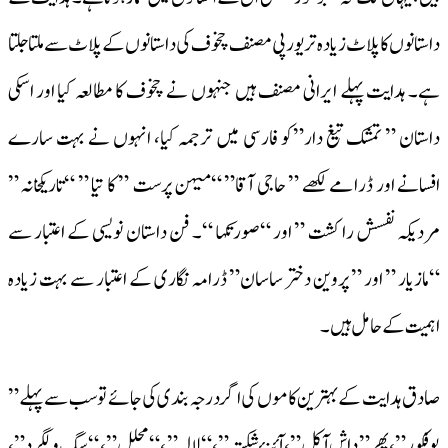
داستانوں کا پلاٹ زیادہ تر یورپی مصنف چخوف کی داستانوں کے پلاٹ سے ملتا جلتا
ہے۔ ہدایت پہلے ایرانی مصنف ہیں جنہوں نے چخوف کا مطالعہ کیا اور اسکی
داستان ” تمشک تیغ دار”کو فارسی میں ترجمہ کیا، انہوں نے بہت سارے
افسانے اور ڈرامے لکھے ” حاجی آقا” “میہن پرست ” کا تیا ” “تاریکخانہ ”
مردیکہ نفسش را کشت ” اور “صورتکہا “۔ فن داستان نویسی کے اعتبار سے
“مازیار ” اور ” پروین دختر ساسان” ڈرامہ نگاری کے اعتبار سے بہت زیادہ
اہمیت کے حامل ہیں۔
صادق ہدایت کے بہترین کاموں کی اگر درجہ بندی کی جائے تو سب سے پہلے ”
بوفکور”، پھر” داش آکل”، آئنۂ شکستہ”، “لالہ” ، “محلل” ، “سگ ولگرد”،