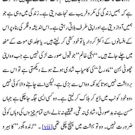
ہے کہ ہمیں زندگی کی مکر و فریب سے نجات دیتی ہے۔ زندگی میں وہی ہے جو
ہمیں آواز دیتی ہے اور اپنی طرف بلاتی رہتی ہے۔ اس اندیشہ و فکر کی بناء پر اس
کے افسانوں کے اکثر کردار یا تو خود کشی کر لیتے ہیں۔ یا جلد ہی موت کے منھ
میں چلے جاتے ہیں۔ “ابجی خانم” جو قبول صورت لڑکی نہیں ہے جب وہ اپنی
چھوٹی بہن “ماہ رخ “کی کامیاب شادی ہوتے ہوئے دیکھتی ہے تو اس سے
برداشت نہیں ہوتا کیونکہ وہ اس سے بڑی ہے، لیکن اسے چاہنے والا کوئی نہیں
،وہ خود کو ٹب میں ڈیو کر ہلاک کر لیتی ہے۔ وہ کسی ایسی جگہ جا چکی ہے جہاں
حسن ہے نہ بدصورتی ، شادی نہ غمی ، قہقہے نہ نالے، ان تمام چیزوں کی وہاں کوئی
ضرورت نہیں۔ وہ تو بہشت میں پہنچ چکی تھی
۔ “زندہ بگور” کا ہیرو
[vii]