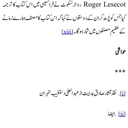
Roger Lesecot روجرلسکوٹ نےفرانسیسی میں اس کتاب کا ترجمہ
کیا جس کو پڑھ کر ان کے دوستوں نے کہا کہ اس کتاب کامصنف ہمارے زمانے
کے عظیم مصنفوں میں شمار ہوگا ۔
[xiii]
حواشی
***
. نقدآثار صادق ہدایت از عبد العلی دستغیب تہران
[i]
.ایضا
[ii]