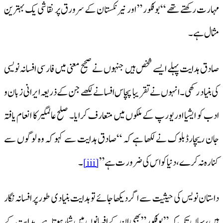
مہارت رکھتے تھے “بو فکور ” اور نیر نکستان کے سرورق پر نقاشی یک بہترین
مثال ہے۔
صادق ہدایت پہلے ایسے شخص ہیں جنہوں نے صحیح معنی میں فارسی افسانہ نویسی
کی بنیاد رکھی۔ انہوں نے تقریبا پچاس افسانے لکھے جن کے ذریعہ ایرانی زبان و
ادب کو ایشیا اور یورپ کے ملکوں میں متعارف کرایا۔ صلح عالمگیر کا انعام یافتہ
جان ریچارڈبلوک نے لکھا ہے کہ “صادق ہدایت سے کہو کہ وہ لوگوں سے
کنارہ نہ کرے ، دنیا کو اس کی ضرورت ہے”
۔
[iii]
داستان نویس کی حیثیت سے اگر دیکھا جائے تو ہدایت بنیادی طور پر افسانہ نگار
ہیں، یہاں تک کہ”بوفکور ” بھی ان کے افسانوں میں شمار ہوتا ہے۔ ہدایت کے