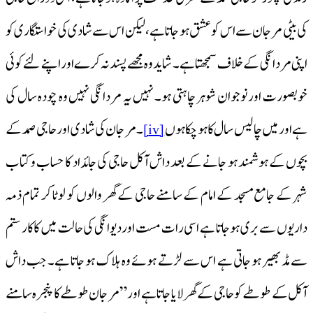
کی بیٹی مر جان سے اس کو عشق ہو جاتا ہے، لیکن اس سے شادی کی خواستگاری کو
اپنی مردانگی کے خلاف سمجھتا ہے۔ شاید وہ مجھے پسند نہ کرے اور اپنے لئے کوئی
خوبصورت اور نوجوان شوہر چاہتی ہو۔ نہیں یہ مردانگی نہیں وہ چودہ سال کی
ہے اور میں چالیس سال کا ہو چکا ہوں
۔ مر جان کی شادی اور حاجی صمد کے
[iv]
بچوں کے ہوشمند ہو جانے کے بعد داش آکل حاجی کی جائداد کا حساب و کتاب
شہر کے جامع مسجد کے امام کے سامنے حاجی کے گھر والوں کو لوٹا کر تمام ذمہ
داریوں سے بری ہو جاتا ہے اسی رات مست اور دیوانگی کی حالت میں کا کار ستم
سےمڈ بھیر ہو جاتی ہے اس سے لڑتے ہوئے وہ ہلاک ہو جاتا ہے۔ جب داش
آکل کے طوطے کو حاجی کے گھر لایا جاتا ہے اور ” مر جان طوطے کا پنجرہ سامنے