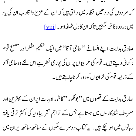
کہ مردوں کی روحیں انتظار میں رہتی ہیں کہ ان کے عزیز واقارب ان کی یاد
میں درود و فاتحہ بھیجیں تا کہ ان کا دل ٹھنڈا ہو ۔
[viii]
صادق ہدایت اپنے افسانے ” حاجی آقا“ میں ایک عظیم مفکر اور مصلح قوم
دکھائی دیتے ہیں۔ قوم کی خرابیوں پر ان کی پوری نظر ہے اس لئے وہ حاجی آقا
کے ذریعہ قوم کی خرابیوں کو دور کرنا چاہتے ہیں۔
صادق ہدایت کے قصوں میں ” بوفكور ” کا شمار ادبیات ایران کے بہترین اور
معروف شاہکاروں میں ہوتا ہے جس کے تراجم تقر یبا دنیا کی اکثر ترقی یافتہ
زبانوں میں ہو چکے ہیں۔ یہ کتاب دوسرے ملکوں کے ساتھ ساتھ ایران میں