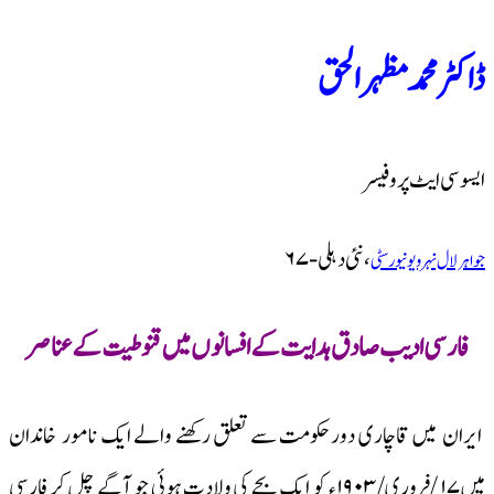
ڈاکٹر محمد مظہرالحق
ایسوسی ایٹ پروفیسر
، نئی دہلی-۶۷
جواہر لال نہرو یونیورسٹی
فارسی ادیب صادق ہدایت کے افسانوں میں قنوطیت کےعناصر
ایران میں قاچاری دورحکومت سے تعلق رکھنے والے ایک نامور خاندان
میں۱۷ /فروری/ ۱۹۰۳ء کو ایک بچے کی ولادت ہوئی جو آگے چل کر فارسی