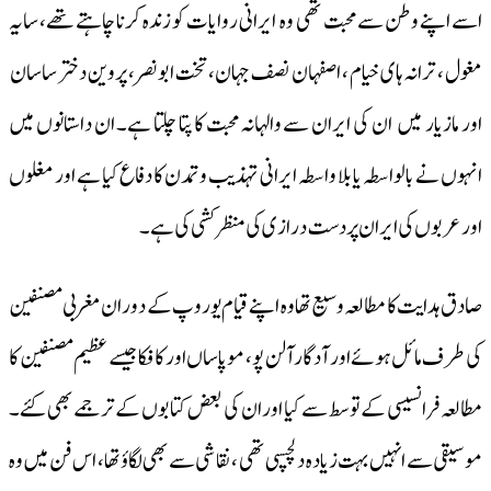
اسے اپنے وطن سے محبت تھی وہ ایرانی روایات کو زندہ کرنا چاہتے تھے، سایہ
مغول ، ترانہ ہای خیام ، اصفہان نصف جہان، تخت ابونصر، پروین دختر ساسان
اور مازیار میں ان کی ایران سے والہانہ محبت کا پتا چلتا ہے۔ ان داستانوں میں
انہوں نے بالواسطہ یا بلا واسطہ ایرانی تہذیب و تمدن کا دفاع کیا ہے اور مغلوں
اور عربوں کی ایران پر دست درازی کی منظر کشی کی ہے۔
صادق ہدایت کا مطالعہ وسیع تھا وہ اپنے قیام یوروپ کے دوران مغربی مصنفین
کی طرف مائل ہوئے اور آدگار آلن پو، موپاساں اور کافکا جیسے عظیم مصنفین کا
مطالعہ فرانسیسی کے توسط سے کیا اور ان کی بعض کتابوں کے ترجمے بھی کئے۔
موسیقی سے انہیں بہت زیادہ دلچسپی تھی ، نقاشی سے بھی لگاؤ تھا، اس فن میں وہ