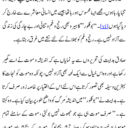
تنہا پا رہا ہوں، مجھے ایسا محسوس ہو رہا تھا جیسے میں انسانی معاشرے سے خارج کر
دیا گیا ہوں
۔ “بوفکور” کا ہیرو بھی رنج و غم و تنائی اور بے چارگی کی زندگی
[vi]
سے آزاد نہیں ہے ۔ رنج و غم کوبھلانے کے لئے نشے میں غرق رہتا ہے۔
صادق ہدایت کی تحریروں سے یہ نمایاں ہے کہ اندیشہ و موت نے اسے گھیر
رکھا ہے اور وہ اس خیال سے ایک لمحہ بھی آزاد نہیں، چونکہ وہ موت کو نجات کا
بہترین وسیلہ بھی تصور کرتا ہے اس لئے اس کے اختیار پر خاصہ زور صرف کرتا
ہے۔ ہدایت نے ” بوفکور” میں اندیشہ ٔمرگ کو واضح طور پر بیان کیا ہے۔ وہ کہتا
ہے ۔ ” صرف موت ہی ہے جو جھوٹ نہیں بولتی ، موت کے سامنے تمام
موہومات نیست و نابود ہو کر رہ جاتے ہیں ہم لوگ موت کے بچے ہیں اور موت