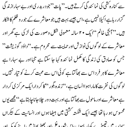
سے کنارہ کشی کی نمائندگی کرتے ہیں۔ ” پات” جو دربدری اور بے سہارا زندگی
گزار رہا ہے اکیلا نہیں ہے، اس جیسے بہت ہیں جو معاشرے کے جو رو ظلم کا شکار
ہیں۔” آبجی خانم “ایک ۲۰ سالہ معمولی شکل وصورت کی لڑکی ہے گھر اور
معاشرے کے لوگوں کی نوازش اور حمایت سے محروم ہے۔ “داؤد گوزیشت ”
جس کو صادق کی زندگی کا مکمل نمائندہ کہا جا سکتا ہے تنہا اور بے سہارا ہے
معاشرے کا ہر فرد اس سے بھاگتا ہے کوئی اس سے محبت کرنے کو تیار نہیں۔
لوگوں کی نفرت کا مارا ہوا انسان ہے، “زندہ بگور “کا کردار ایک مرکزی کردار
ہے معاشرے اور ماحول سے بھاگتا ہے اور بہت دور چلا جانا چاہتا ہے “مجھے یوں
محسوس ہو رہا تھا جیسے ایک شکستہ کشتی میں بیٹھا ہوں اور انسانیت کے بیکراں
سمندر میں تھپیڑے کھا رہا ہوں ،اس شور و غل اور بھیڑ بھاڑ میں اپنے کو یکہ اور