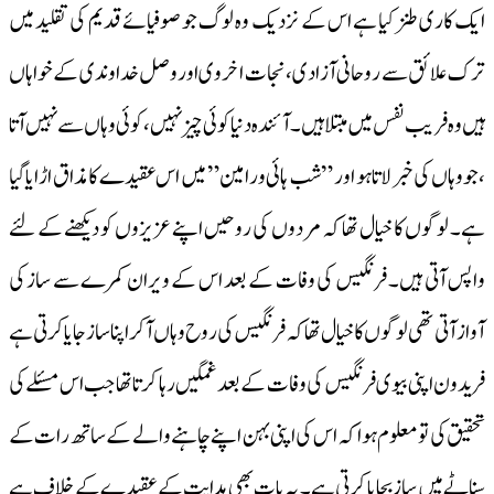
ایک کاری طنز کیا ہے اس کے نزدیک وہ لوگ جو صوفیائے قدیم کی تقلید میں
ترک علائق سے روحانی آزادی ، نجات اخروی اور وصل خداوندی کے خواہاں
ہیں وہ فریب نفس میں مبتلا ہیں۔ آئندہ دنیا کوئی چیز نہیں ،کوئی وہاں سے نہیں آتا
،جو وہاں کی خبر لاتا ہو اور ” شب ہائی ورامین” میں اس عقیدے کا مذاق اڑایا گیا
ہے۔ لوگوں کا خیال تھا کہ مردوں کی روحیں اپنے عزیزوں کو دیکھنے کے لئے
واپس آتی ہیں۔ فرنگیس کی وفات کے بعد اس کے ویران کمرے سے ساز کی
آواز آتی تھی لوگوں کا خیال تھا کہ فرنگیس کی روح وہاں آکر اپنا ساز جایا کرتی ہے
فریدون اپنی بیوی فرنگیس کی وفات کے بعد غمگین رہا کرتا تھا جب اس مسئلے کی
تحقیق کی تو معلوم ہوا کہ اس کی اپنی بہن اپنے چاہنے والے کے ساتھ رات کے
سناٹے میں ساز بجایا کرتی ہے۔ یہ بات بھی ہدایت کے عقیدے کے خلاف ہے