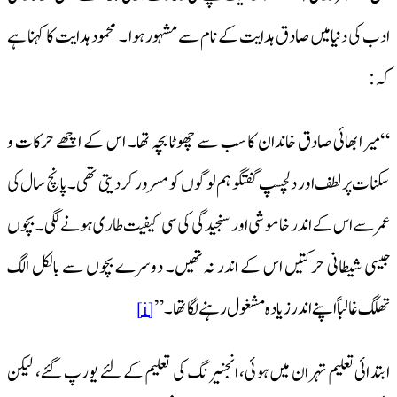
ادب کی دنیامیں صادق ہدایت کے نام سے مشہور ہوا ۔ محمود ہدایت کا کہنا ہے
کہ:
“میرا بھائی صادق خاندان کا سب سے چھوٹا بچہ تھا۔ اس کے اچھے حرکات و
سکنات پر لطف اور دلچسپ گفتگو ہم لوگوں کو مسرور کر دیتی تھی۔ پانچ سال کی
عمر سے اس کے اندر خاموشی اور سنجیدگی کی سی کیفیت طاری ہونے لگی۔ بچوں
جیسی شیطانی حرکتیں اس کے اندر نہ تھیں۔ دوسرے بچوں سے بالکل الگ
تھلگ غالباً اپنے اندر زیادہ مشغول رہنے لگا تها۔”
[i]
ابتدائی تعلیم تہران میں ہوئی، انجنیرنگ کی تعلیم کے لئے یورپ گئے، لیکن