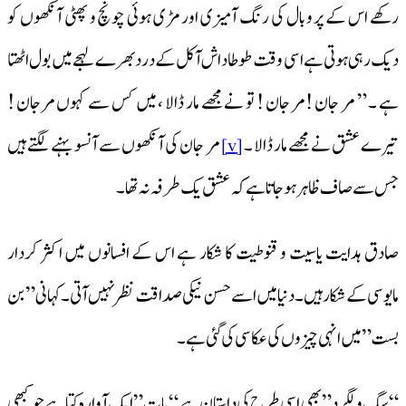
رکھے اس کے پر وبال کی رنگ آمیزی اور مڑی ہوئی چونچ و پھٹی آنکھوں کو
دیک رہی ہوتی ہے اسی وقت طوطا داش آکل کے درد بھرے لہجے میں بو ل اٹھتا
ہے ۔ ” مر جان !مر جان ! تو نے مجھے مار ڈالا ، میں کس سے کہوں مرجان !
تیرے عشق نے مجھے مار ڈالا ۔
مر جان کی آنکھوں سے آنسو بہنے لگتے ہیں
[v]
جس سے صاف ظاہر ہو جاتا ہے کہ عشق یک طرفہ نہ تھا۔
صادق ہدایت یاسیت و قنوطیت کا شکار ہے اس کے افسانوں میں اکثر کردار
مایوسی کے شکار ہیں۔ دنیا میں اسے حسن نیکی صداقت نظر نہیں آتی۔ کہانی ” بن
بست ” میں انہی چیزوں کی عکاسی کی گئی ہے۔
“سگ ولگرد” بھی اسی طرح کی داستان ہے “پات” ایک آوارہ کتا ہے جو کبھی