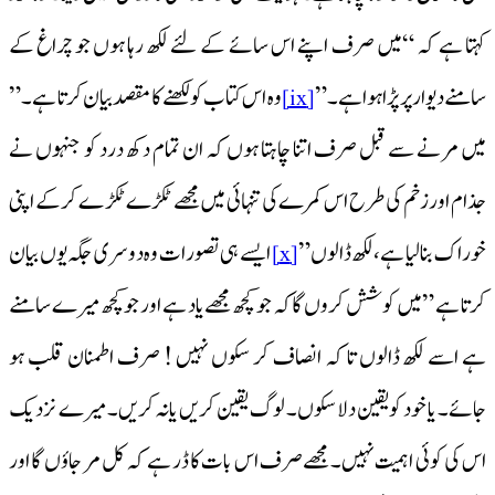
کہتا ہے کہ “میں صرف اپنے اس سائے کے لئے لکھ رہا ہوں جو چراغ کے
سامنے دیوار پر پڑا ہوا ہے۔”
وہ اس کتاب کو لکھنے کا مقصد بیان کرتا ہے۔ ”
[ix]
میں مرنے سے قبل صرف اتنا چاہتا ہوں کہ ان تمام دکھ درد کو جنہوں نے
جذام اور زخم کی طرح اس کمرے کی تنہائی میں مجھے ٹکڑے ٹکڑ ے کر کے اپنی
خوراک بنا لیا ہے، لکھ ڈالوں”
ایسے ہی تصورات وہ دوسری جگہ یوں بیان
[x]
کرتا ہے ” میں کوشش کروں گا کہ جو کچھ مجھے یاد ہے اور جو کچھ میرے سامنے
ہے اسے لکھ ڈالوں تا کہ انصاف کر سکوں نہیں ! صرف اطمنان قلب ہو
جائے۔ یا خود کو یقین دلا سکوں۔ لوگ یقین کریں یا نہ کریں۔ میرے نزدیک
اس کی کوئی اہمیت نہیں۔ مجھےصرف اس بات کا ڈر ہے کہ کل مر جاؤں گا اور