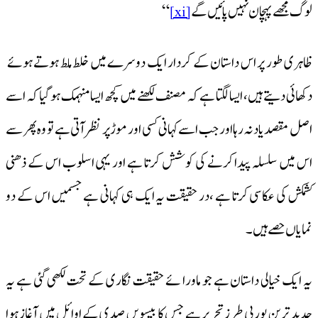
لوگ مجھے پہچان نہیں پائیں گے
“
[xi]
ظاہری طور پر اس داستان کے کردار ایک دوسرے میں خلط ملط ہوتے ہوئے
دکھائی دیتے ہیں، ایسا لگتا ہے کہ مصنف لکھنے میں کچھ ایسا منہمک ہو گیا کہ اسے
اصل مقصد یاد نہ رہا اور جب اسے کہانی کسی اور موڑ پر نظر آتی ہے تو وہ پھر سے
اس میں سلسلہ پیدا کرنے کی کوشش کرتا ہے اور یہی اسلوب اس کے ذھنی
کشمکش کی عکاسی کرتا ہے ،در حقیقت یہ ایک ہی کہانی ہے جسمیں اس کے دو
نمایاں حصے ہیں۔
یہ ایک خیالی داستان ہے جو ماورا ئے حقیقت نگاری کے تحت لکھی گئی ہے یہ
جدید ترین یورپی طرز تحریر ہے جس کا بیسویں صدی کے اوائل میں آغاز ہوا