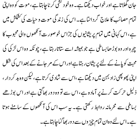
جان گھلاتا ہے اور خواب دیکھتا ہے۔ وہ خود کشی کرنا چاہتا ہے، موت کو وہ اپنی
تمام مصائب کا علاج گردانتا ہے۔ اس کی زندگی موت و حیات کی کشمکش میں
ہے، اس کہانی میں تمام پریشانیوں کی جڑاس خوصورت آنکھوں والی محبوب کا
چہرہ اور وہ بوڑھا بساطی ہے جو ہمیشہ اسے ستاتا رہتا ہے، چونکہ وہ اس لڑکی کی
محبت کو پانے کے لئے پریشان رہتا ہے اور اس کے مر جانے کے بعد اس کی شکل
اپنی پھوپھی زاد بہن میں دیکھتا ہے ،اس سے شادی کرتا ہے، لیکن وہ بد کردار ،
ذلیل حرکت کرنے پر آمادہ ہے، اس سے تو وہ دور بھاگتی ہے اور اس بوڑھے
بساطی سے محرمانہ روابط رکھتی ہے۔ یہ سب اس کی آنکھوں کے سامنے ہوتا
ہے۔ اس لئے وہ ان تمام چیزوں سے دور بھاگنا چاہتا ہے۔