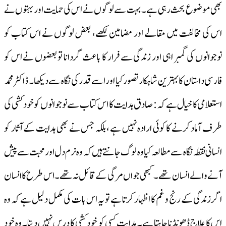
بھی موضوع بحث رہی ہے۔ بہت سے لوگوں نے اس کی حمایت اور بہتوں نے
اس کی مخالفت میں مقالے اور مضامین لکھے، بعض لوگوں نے اس کتاب کو
نوجوانوں کی گمبر اہی اور زندگی سے فرار کا باعث گردانا تو بعضوں نے اس کو
فارسی داستان کا بہترین شاہکار تصور کیا اور اسے قدر کی نگاہ سے دیکھا۔ ڈاکٹر محمد
استعلامی کا خیال ہے کہ : صادق ہدایت کا اس کتاب سے نوجوانوں کو خود کشی کی
طرف آماد کرنے کا کوئی ارادہ نہیں ہے ،بلکہ جس نے بھی ہدایت کے آثار کو
انسانی نقطہ نگاہ سے مطالعہ کیا وہ لوگ جانتے ہیں کہ وہ نرم دل اور محبت سے پیش
آنے والے انسان تھے۔ کبھی جواں مرگی کے قائل نہ تھے۔ اس طرح کا انسان
اگر زندگی کے رنج و غم کا اظہار کرتا ہے تو یہ اس بات کی مکمل دلیل ہے کہ وہ
اس کا علاج ڈھونڈنا چاہتا ہے۔ ہدایت کسی کو خود کشی کا درس نہیں دیتا۔ وہ خود