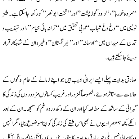
“مرده خورہا”، “داود گوز پشت” اور” تخت ابو نصر ” کو رکھا جاسکتا ہے۔ طنز
نویسی میں “وغ وغ شہاب “ادبی تحقیق میں “ترانہ ہائی خیام”، اور تہذیب و
تمدن کے میدان میں “اوسانہ” اور” نیر نگستان” وغیرہ ان کے شاہکار قرار
دیئے جاسکتے ہیں۔
صادق ہدایت پہلے ایسے ایرانی ادیب ہیں جو اپنے زمانے کے عام لوگوں کے
حالات سے متاثر ہوئے، خصوصاً کمزور اور غریب کسانوں مزدوروں کی زندگی کا
گہرائی کے ساتھ کے مطالعہ کیا اور ان کے دکھ دردو غم کو سمجھا۔ ان کے بعد
انکے کچھ ہمعصر ادیبوں نے بھی اس طبقے کی زندگی کو اپنا موضوع بنایا ،مگر انہیں
وہ کامیابی نہیں ملی جو صادق ہدایت کا مقدر بنی۔ داؤد ، آبجی خانم، داش آکل،