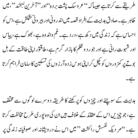
طریقے سے کرتا ہے جیسا کہ “عروسک پشت بردہ “اور” آخرین لبخند” ، میں
ظاہر ہے۔ صادق ہدایت کے افراد قصہ میں اندرونی اور بیر ونی کشمکش ہے، اس کو
احساس ہے کہ زندگی میں دکھ ہے، درد ہے۔ غم واندوہ ہے، بھوک ہے، پیاس
اور شہوت رانی ہے اور جو رد و ظلم کا بازار گرم ہے، طاقتور اپنی طاقت کے بل
بوتے پر کمزوروں کو کچل کر اپنی ہوس زدہ آرزوں کی تسکین کا سامان فراہم کرتا
ہے۔
ہدایت کے سوچنے اور چیزوں کو پرکھنے کا طریقہ دوسرے لوگوں سے مختلف
ہے، جو چیزیں اس کے عقائد کے خلاف ہیں ان کی وہ پوری طرح مخالفت کرتا
ہے۔ “مر دیکہ نفسش راکشت ” میں اس نے درویشانہ اور صوفیانہ زندگی پر