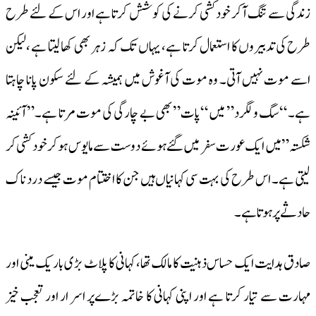
زندگی سے تنگ آکر خود کشی کرنے کی کوشش کرتا ہے اور اس کے لئے طرح
طرح کی تدبیروں کا استعمال کرتا ہے، یہاں تک کہ زہر بھی کھا لیتا ہے ،لیکن
اسے موت نہیں آتی۔ وہ موت کی آغوش میں ہمیشہ کے لئے سکون پانا چاہتا
ہے۔ “سگ ولگرد” میں “پات” بھی بے چارگی کی موت مرتا ہے۔” آئینہ
شکستہ” میں ایک عورت سفر میں گئے ہوئے دوست سے مایوس ہو کر خود کشی کر
لیتی ہے۔ اس طرح کی بہت سی کہانیاں ہیں جن کا اختتام موت جیسے درد ناک
حادثے پر ہوتا ہے۔
صادق ہدایت ایک حساس ذہنیت کا مالک تھا، کہانی کا پلاٹ بڑی بار یک مینی اور
مہارت سے تیار کرتا ہے اور اپنی کہانی کا خاتمہ بڑےپر اسر ار اور تعجب خیز