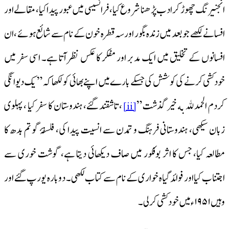
انجنیرنگ چھوڑ کر ادب پڑھنا شروع کیا، فرانسیسی میں عبور پیدا کیا، مقالے اور
افسانے لکھے جو بعد میں زندہ بگور اور سہ قطرہ خون کے نام سے شائع ہوئے ، ان
افسانوں کے تخلیق میں ایک مدبر اور مفکر کا عکس نظر آتا ہے۔ اسی سفر میں
خودکشی کرنے کی کوشش کی جسکے بارے میں اپنے بھائی کو لکھا کہ ” یک دیوانگی
کردم الحمدلله به خیر گذشت”
، تاشقند گئے، ہندوستان کا سفر کیا ، پہلوی
[ii]
زبان سیکھی، ہندوستانی فرہنگ و تمدن سے انسیت پیدا کی، فلسفۂ گو تم بدھ کا
مطالعہ کیا، جس کا اثر بوفکور میں صاف دیکھائی دیتا ہے، گوشت خوری سے
اجتناب کیا اور فوائد گیاہ خواری کے نام سے کتاب لکھی۔ دوبارہ یورپ گئے اور
وہیں ۱۹۵۱ء میں خودکشی کرلی۔