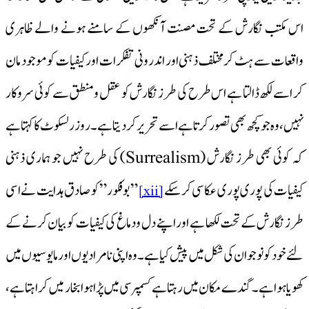
اس مکتب نگارش کے تحت مصنت آنکھوں کے سامنے ہونے والے ظاہری
واقعات سے ہٹ کر مختلف ذہنی اور اندرونی تفکرات اور کیفیات کو موجود مان
کر اسے لکھ ڈالتا ہے اس طرح کی طرز نگارش کو عقل و منطق سے کوئی سروکار
نہیں، وہ جو کچھ بھی تصور کرتا ہے اسے تحریر کر دیتا ہے۔ روزرلسکوٹ کا کہتا ہے
کہ کوئی بھی طرز نگارش (Surrealism) کی طرح نہیں جو ہماری ذہنی
کیفیات کی پوری پوری عکاسی کر سکے
” بوفکور” کو صادق ہدایت نے اسی
[xii]
طرز نگارش کے تحت لکھا ہے اور اپنے دل و دماغ کی کیفیات کو بیان کرنے کے
لئے خود کو نو جو ان کی شکل میں پیش کیا ہے۔ وہ اپنی نامرادیوں اور مایوسیوں میں
کھویا ہوا ہے۔ گندے مکان میں رہتا ہے کسمپرسی میں پڑا ہوا بخار میں کراہتا ہے،