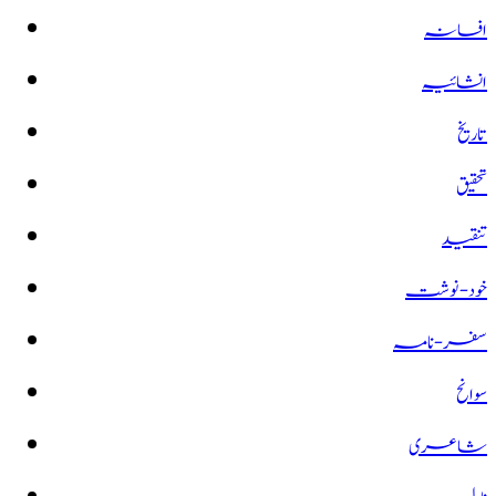
افسانہ
انشائیہ
تاریخ
تحقیق
تنقید
خود-نوشت
سفر-نامہ
سوانح
شاعری