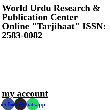
World Urdu Research &
Publication Center
Online "Tarjihaat" ISSN:
2583-0082
my account
acebook
Instagram
Whatsapp