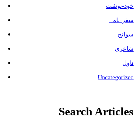
خود-نوشت
سفر-نامہ
سوانح
شاعری
ناول
Uncategorized
Search Articles