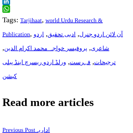
Twitter
LinkedIn
WhatsApp
Tags:
,
Tarjihaat
world Urdu Research &
,
,
,
Publication
اردو
ادبی تحقیق
آن لائن اردو جنرل
,
,
شاعری
پروفیسر خواجہ محمد اکرام الدین
,
,
ترجیحات
فہرست
ورلڈ اردو ریسرچ اینڈ پبلی
کیشن
Read more articles
Previous Post
اداریہ