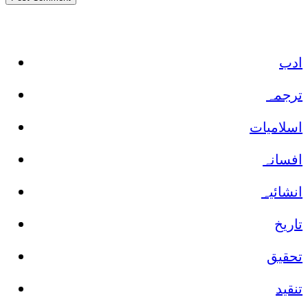
ادب
ترجمہ
اسلامیات
افسانہ
انشائیہ
تاریخ
تحقیق
تنقید