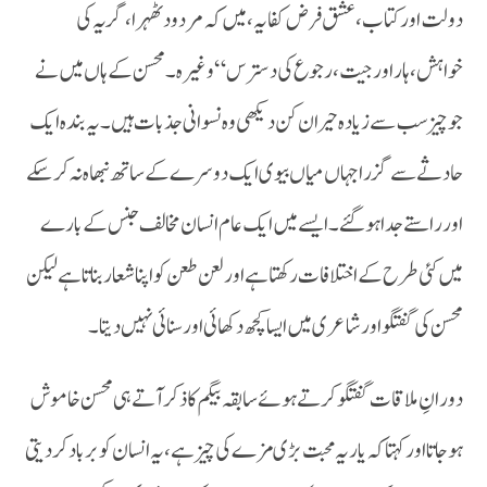
دولت اور کتاب، عشق فرض کفایہ، میں کہ مردود ٹھہرا،گریہ کی
خواہش،ہار اور جیت، رجوع کی دسترس “وغیرہ۔ محسن کے ہاں میں نے
جو چیز سب سے زیادہ حیران کن دیکھی وہ نسوانی جذبات ہیں۔ یہ بندہ ایک
حادثے سے گزرا جہاں میاں بیوی ایک دوسرے کے ساتھ نبھاہ نہ کرسکے
اور راستے جدا ہوگئے ۔ایسے میں ایک عام انسان مخالف جنس کے بارے
میں کئی طرح کے اختلافات رکھتا ہے اور لعن طعن کو اپنا شعار بناتا ہے لیکن
محسن کی گفتگو اور شاعری میں ایسا کچھ دکھائی اور سنائی نہیں دیتا۔
ہو جاتا اور کہتا کہ یار یہ محبت بڑی مزے کی چیز ہے، یہ انسان کو برباد کر دیتی