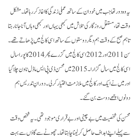
وقت تھا،مستقل روزگار کی تلاش میں کبھی یہاں اور کبھی وہاں آنا جانا رہتا
تاہم صبح کے وقت ہم دیگر دوستوں کے ساتھ اسی کالج میں پڑھاتے تھے۔
سن 2011 اور 2012 اسی کالج میں گزرے پھر 2014 کا پورا سال
اسی کالج میں سال گزارا۔2015 میں محسن ڈی پی ایس ماڈل ٹاون چلا گیا
اور میں نے ایک اور کالج میں ملازمت اختیار کر لی۔دورانِ تدریس ہم
دونوں اچھے دوست بن گئے۔
سے پہلے اپنے اہداف حاصل کر لینا چاہتا تھا۔ چھوٹے سے گاؤں سے بہت