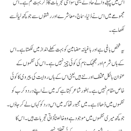
اس میں پہلے والے حادثے یعنی سوانحی تجربات کا ذکر بہت کم ہے ۔اس
مجموعے میں اس نے دُنیا، سماج، معاشرے اور رشتوں سے جو کچھ لیا اُسے
لکھا ہے۔
کے ہاں شرم اور جھجھک نام کی کوئی چیز نہیں ہے۔ اس کی نظموں کے
عنوان بالکل مختلف اور نئے ہیں یعنی اس کے ہاں روایت کی پیروی کا کوئی
خاص مقام نہیں ہے۔ بطور شاعر کہتا ہے کہ میں نے اپنے درد و کرب کو
نظموں میں ڈھالا ہے۔ میں مجبور تھا کہ میں اس درد کو کہاں لے کر جاؤں ۔
جو کچھ میری نظموں میں موجود ہے وہ خالصتاً ذاتی تجربات ہیں۔ اس کا