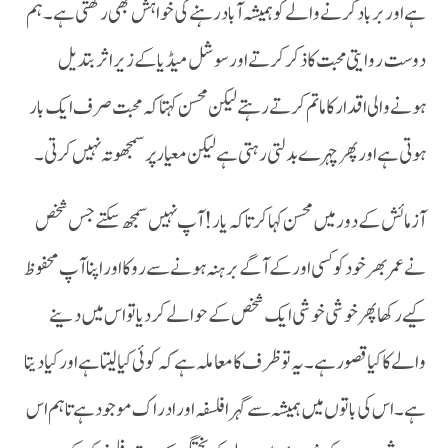
ہے اور برباد کرنے والے کو ہمیشہ آباد رہنے کی خواہش بھی رکھتی ہے۔ہم
دوست روایتی محبت کا ذکر کرتے اور سوشل میڈیا کے زیر اثر بتدیل
ہونے والی اقدار کا ماتم کرتے رہتےلیکن محسن کہتا کہ محبت صرف ایک بار
ہوتی ہے اور پھر چہرے بدلتی رہتی ہے لیکن معیار پر سمجھوتہ نہیں کرتی۔
آزمائش کے دور میں محسن کہا کرتا کہ یار ! آپ نہیں سمجھ سکتے جس شخص
نے عمر بھر خود کو کسی اور کے آگے برہنہ ہونے سے روکا اور اپنا آپ محفوظ
کیے رکھا پھر خوشی خوشی ایک شخص کے حوالے کر دیا تو اس میں دینے
والے کا کیا قصور ہے ۔یہ تو ظرف کا معاملہ ہے کہ کوئی کیا لیتا ہے اور کیا دیتا
ہے۔ اس کی باتوں میں ہمیشہ سے گہرا فلسفہ اور ادراک موجود ہے تاہم اس