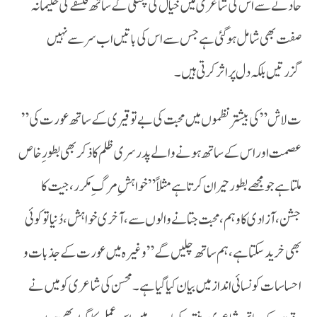
حادثے سے اس کی شاعری میں خیال کی پختگی کے ساتھ فلسفے کی حکیمانہ
صفت بھی شامل ہوگئی ہے جس سے اس کی باتیں اب سر سے نہیں
گزرتیں بلکہ دل پر اثر کرتی ہیں۔
” ت لاش” کی بیشتر نظموں میں محبت کی بے توقیری کے ساتھ عورت کی
عصمت اور اس کے ساتھ ہونے والے پدرسری ظلم کا ذکر بھی بطور ِخاص
ملتا ہے جو مجھے بطور حیران کرتا ہے مثلاً” خواہشِ مرگ ِ مکرر، جیت کا
جشن، آزادی کا وہم،محبت جتانے والوں سے،آخری خواہش، دُنیا تو کوئی
بھی خرید سکتا ہے، ہم ساتھ چلیں گے” وغیرہ میں عورت کے جذبات و
احساسات کو نسائی انداز میں بیان کیا گیا ہے۔ محسن کی شاعری کو میں نے