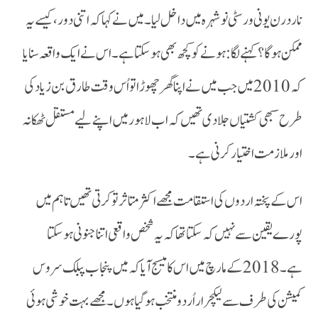
ناردرن یونی ورسٹی نوشہرہ میں داخل لیا ۔ میں نے کہا کہ اتنی دور، کیسے یہ
ممکن ہوگا؟ کہنے لگا :ہونے کو کچھ بھی ہو سکتا ہے۔ اس نے ایک واقعہ سنایا
کہ 2010 میں جب میں نے اپنا گھر چھوڑا تو اُس وقت طارق بن زیاد کی
طرح سبھی کشتیاں جلا دی تھیں کہ اب لاہور میں اپنے لیے مستقل ٹھکانہ
اور ملازمت اختیار کرنی ہے ۔
اس کے پختہ اردوں کی استقامت مجھے اکثرمتاثر تو کرتی تھیں تاہم میں
پورے یقین سے نہیں کہ سکتا تھا کہ یہ شخص واقعی اتنا جنونی ہو سکتا
ہے۔ 2018 کے مارچ میں اس کا میسج آیا کہ میں پنجاب پبلک سروس
کمیشن کی طرف سے لیکچرار اُردو منتخب ہو گیا ہوں ۔ مجھے بہت خوشی ہوئی