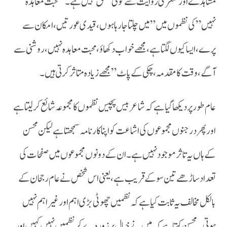
مشاہدے اور شعری روایت سے کوئی تعلق نہیں ہے۔ “محبت معاہدہ
نہیں” کی نظموں میں”میں چلتا جا رہا ہوں، قیدی عورتیں، امکان سے
پرے، ایسا کیوں لگتا ہے، مجھے خواب دکھاؤ، محبت معاہدہ نہیں، روشنی سے
آگے، وقت کا مقدمہ، چکی کے پاٹ” مجھے زیادہ متاثر کرتی ہیں۔
اور پھر درجنوں مجموعوں کی اشاعت کو اپنا کارنامہ سمجھتا ہے لیکن محسن
کے ہاں یہ تاثر موجود نہیں ہے۔ ان کے دونوں مجموعوں میں صفحات کی
تعداد ساڑھے تین سو کے قریب ہے،یعنی اس شخص نے عام رجحان کے
بالکل مخالف یہ ثابت کیا ہے کہ نظمیں چھوٹی بڑی اہم اور غیر اہم نہیں
ہوتی۔ محسن کہتا ہے کہ میں نے خیال پر زور دے کر نظمیں نہیں کہیں اور