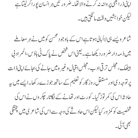
اپنی ذرا بھی پروانہ نہ کرنے والاتھا۔ ضرورتیں ہر انسان پورا کر لیتا ہے
لیکن خواہشیں وقت مانگتی ہیں۔
میں ذمہ دار ضرور دیکھا ہے۔ یعنی اس شخص نے پاک ٹی ہاؤس، الحمرا دبی
بیٹھک، مجلس ترقی ادب ، مجلس اقبال وغیرہ میں جانے کی بجائے اپنی ذات
پر توجہ دی اور مستقل روزگار کو تعلیم کے ساتھ جوڑے رکھا۔ ایسے میں یہ
حادثہ اس کی کمر توڑ گیا۔کورٹ اور تھانے کے لگاتار چکروں نے اس کی
شخصیت کو کمزور کیا لیکن اس حادثے کی وجہ سے اس کی شاعری میں پختگی
بھی آئی۔