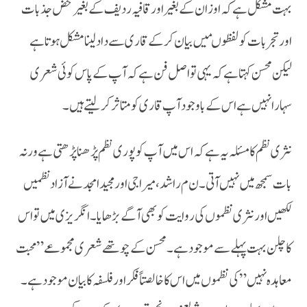
بہت مشکل ہے کہ اوزان کے بغیر اور قافیہ ردیف کے بغیر محض جذبات
اور تجربات کو لفظو ںمیں بیان کر کے قاری سے داد لینا مشکل ہوتا ہے
لیکن محسن کہتا ہے کہ یہی تو اصل فن ہے کہ آپ کے پاس کوئی شعری
سہارا نہیں ہے اس کے باوجود آپ قاری کو متاثر کر لیتے ہیں۔
نثری نظم کا مسئلہ یہ ہے کہ اس میں آپ کو پوری نظم پڑھنا پڑھتی ہے ورنہ
بات سمجھ میں نہیں آتی۔ن م راشد، میرا جی اور مجید امجد نے آزاد نظمیں
لکھیں اور نثری نظموں کی روایت کو بھی آگے بڑھایا ۔ انگریزی میں تو اس
کا چلن بہت پہلے سےموجود ہے ۔ محسن کے چوتھے شعری مجموعے ” محبت
معاہدہ نہیں” کی نظموں میں اس کا خالصتاً فکر اور فلسفہ کا بیان موجود ہے۔