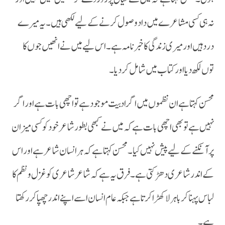
نہ ہی کسی مشاعرے میں داد وصول کرنے کے لیے لکھی ہیں ۔یہ میرے
درد ہیں اور میری زندگی کا خبرنامہ ہے۔اس لیے میں نے انھیں جوں کا
توں لکھ دیا اور کتاب میں شامل کر دیا ۔
محسن کہتا ہے ان نظموں میں اگر ادبیت موجود ہے تو اچھی بات ہے اور اگر
نہیں ہے تو بھی اچھی بات ہے کہ میں نے کبھی بطور شاعر خود کو کسی میزان
پر آنکنے کے لیے پیش نہیں کیا۔ محسن کہتا ہے کہ ہر انسان شاعر ہے اور اس
کے اندر شاعری دھڑکتی ہے ۔فرق یہ ہے کہ شاعر شاعری کو غزل ونظم کا
لباس پہنا کر باہر لا کھڑا کرتا ہے جبکہ عام انسان اسے اپنے اندر چھپا کر رکھتا
ہے۔