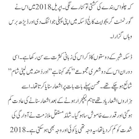
کہ چلو اس بندے کی کشتی تو کنارے لگی ۔ اپریل2018 میں اس نے
گورنمنٹ گریجوایٹ کالج ڈسکہ میں اپنی پہلی جوائنگ دی اور ڈیڑھ برس
وہاں گزارا۔
ڈسکہ شہر کے دوستوں کا ذکر اس کی زبانی کثرت سے سن رکھا ہے۔ اسی
دوران اس کے دو شعری مجموعے ” کچھ کہنا ہے” اور دُھند میں لپٹی شام”
شائع ہو چکے تھے۔ محسن پہلے بات بات پر اشعار سنایا کرتا تھا۔ اسے
ہزاروں اشعار یاد تھے تاہم لیکچرار ہونے کے بعد اشعار سنانے کی عادت کم
ہوگئی اور قدرے خاموش سا ہو گیا۔ شائد مستقل ملازمت نے آوارگی کی
شدت کو کم کر دیا تھا ،یہ وجہ تھی یا کوئی اور وجہ بھی ہو سکتی ہے ۔ 2018