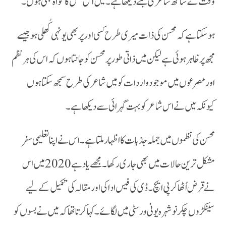
وقت کے ساتھ شاعری بنتے دیکھا ہے ۔میں اس عمل کا گواہ بھی ہوں۔
مجھ پر ظاہر ہوئی ہے لیکن میں ذاتی طور پر محسن کو جانتا ہوں کہ اس کی ہر نظم
اور مصرعوں میں موجود واردات کو میں شاعر کی طرح سمجھ سکتا ہوں
کیونکہ میں نے اس شاعر کو بہت گہرائی سے دیکھا ہے۔
مشکل ترین حالات میں بھی جاری رکھا۔ مجھے یاد ہے 2020 میں اس
نے قرض اُٹھا کر پی ایچ ۔ڈی کی فیس ادا کی اور مقالہ کی تکمیل کے لیے
سینکڑوں چکر نوشہرہ یونی ورسٹی میں لگائے۔ کہا کرتا تھا کہ میں نے بسوں کو