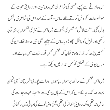
اس حادثے سے پہلے محسن کی شاعری میں رومانیت اور روایتی محبت کے
موضوعات گردش کرتے تھے۔ اس وقوعہ کے بعد اس کی شاعری بالکل
بدل گئی۔ “ت لاش” شعری مجموعے میں اس نے نثری نظموں پر ہی توجہ
رکھی اور غزل کو بالکل چھوڑ دیا۔ اس کے پیچھے بھی یہی حادثہ تھا۔ ان کی
نظمیں پڑھ کر اندازہ ہوتا تھا یہ کہ شخص کس قدر اذیت میں رہا ہے اور
میاں بیوی کے تعلق کو کس انداز میں دیکھتا ہے۔
بہت حد تک جانتا ہوں کہ اس کے ہاں بیوی سے واسبتہ محبت جدت کی
حامل نہ تھی بلکہ روایتی انداز کی تھی یعنی وہی نوے کی دہائی میں دکھائی