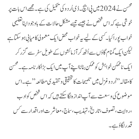
خوشی ہے کہ اس شخص نے جیسے تیسے مشکل حالات کے باوجود اپنا تعلیمی
خواب پورا کیا۔ کسی کے لیے یہ خواب محض ایک معمولی کامیابی ہوسکتا ہے
لیکن ایک گمنام گاؤں سے اُٹھ کر آزمائشوں کے طویل سفر سے گزر کر
ایک ناممکن خواہش کو ممکن بنانا اپنے آپ میں ایک بڑا کارنامہ ہے۔ محسن
کا مقالہ ” اُردو غزل میں تلمیحات کا تحقیقی و تنقیدی مطالعہ” ہے ۔اس
موضوع کی وسعت سے آ پ اندازہ لگا سکتے ہیں کہ اس شخص کو ادب
،روایت، تصوف، تاریخ، تہذیب، سماج، معاشرت اور اقدار سے کس
قدر لگاؤ ہے۔