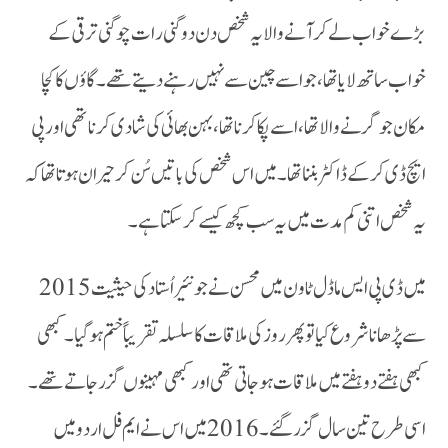
بڑے خواب لے کر آنے والا یہ شخص دن دوگنی رات چوگنی ترقی کے
خواب ساتھ لایا تھا، جو اسے چین سے نہیں رہنے دیتے تھے۔گاؤں کا کچا
مکان جو گرنے والا تھا،اسے پکا کرنا تھا، بہن بھائی کی شادی کرنا تھی اور پی
ایچ ڈی کر کے ڈاکٹر بننا تھا ۔ میں اس شخص کی باتیں سُن کر حیران ہوتا تھا کہ
یہ شخص اتنی کم مدت میں یہ سب کچھ کیسے کر سکتا ہے۔
2015 میں ڈی پی ایس ماڈل ٹاون میں محسن نے جونئیر اُستا د کی حیثیت
سے پڑھانا شروع کیا تو پھر روز کی ملاقات کا سلسلہ تقریباً ختم ہو گیا۔ کبھی
کبھی ہفتے دو ہفتے میں ملاقات ہو جاتی تھی اور کبھی مہینوں گزر جا تے تھے۔
اسی طرح تین سال گزر گئے ۔ 2016 میں اس نے ایم فل اردو میں