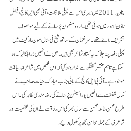
بنا دیا ۔ 2011 میں میری اس سے پہلی ملاقات، آئی بھی ایل کالج ،فیصل
ٹاؤن لاہورمیں ہوئی تھی ۔ اردو مضمون پڑھانے کے لیے موصوف
تشریف لائے تھے۔ سر نعمان کے ساتھ شیخ ٹی سٹال مون مارکیٹ میں
پہلی دفعہ پتہ چلا کہ یہ اُستاد شاعر بھی ہیں ۔ میں نے انھیں ذرا ہلکا لیا کہ ہو
سکتا ہے تاہم مختصر گفتگو سے اندازہ ہو گیا کہ اس شخص میں شاعرانہ لیاقت
موجود ہے۔ آئی بی ایل کالج کے بانی جناب مبارک حیات صاحب نے
کمال شفقت سے انھیں پورا سیشن پڑھانے کی رضامندی ظاہر کی ۔اس
طرح محسن خالد محسن سے سال بھر کی اس رفاقت نے ان کی شخصیت اور
شاعری کے جملہ محاسن مجھ پر کھول دئیے۔