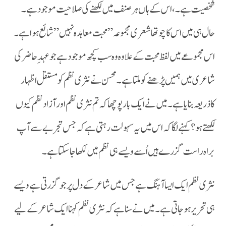
شخصیت ہے ۔،اس کے ہاں ہر صنف میں لکھنے کی صلاحیت موجود ہے۔
حال ہی میں اس کا چوتھا شعری مجموعہ ” محبت معاہدہ نہیں” شائع ہوا ہے۔
اس مجموعے میں لفظ محبت کے علاوہ وہ سب کچھ موجود ہے جو عہدِ حاضر کی
شاعری میں ہمیں پڑھنے کو ملتا ہے۔محسن نے نثری نظم کو مستقل اظہار
کاذریعہ بنایا ہے۔ میں نے ایک بار پوچھا کہ تم نثری نظم اور آزاد نظم کیوں
لکھتے ہو؟کہنے لگا کہ اس میں یہ سہولت رہتی ہے کہ جس تجربے سے آپ
براہ راست گزرے ہیں اُسے ویسے ہی نظم میں لکھا جاسکتا ہے ۔
ہی تحریر ہو جاتی ہے ۔ میں نے سنا ہے کہ نثری نظم کہنا ایک شاعر کے لیے