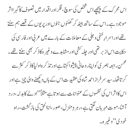
اس محرک کے پیچھے اس شخص کی سوچ،فکر اور اقدار میں تصوف کا گہرا اثر
موجود ہے۔ اس کے ساتھ بیٹھ کر گھنٹوں جنوں اور پریوں کے قصے ہم سنتے
تھے اور اسرارِ خفی وجلی کےمعاملات کے بارے میں عربی اور فارسی کی
حکایت اس ازبر تھی اور چلہ کشی اور مشاہدے وغیرہ کا ذکر بھی سنتے تھے۔
محسن رابعہ بصری کو اپنا روحانی پیشوا کہتا ہے اور تذکرہ اولیا کا ذکر کثر سے
کرتا تھا۔ سید سرفراز احمد شاہ کی عقیدت اس کے ہاں دیکھنے والی چیز ہے اور
اس کا اثر اس کی نظموں کے عنوانات سے ہوتا ہے مثلاً” ادلے کا بدلہ، درد
آشنا، موت مہربان لگتی ہے،رہروِمنزل، صور، انا الحق کی بازگشت،راہ
خودی” وغیرہ ۔