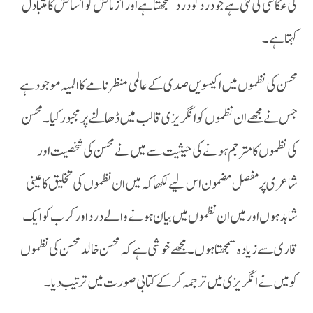
کی عکاسی کی گئی ہے جو درد کو درد سمجھتا ہے اور آزمائش کو آسائش کا متبادل
کہتا ہے۔
جس نے مجھے ان نظموں کو انگریزی قالب میں ڈھالنے پر مجبور کیا ۔محسن
کی نظموں کا مترجم ہونے کی حیثیت سے میں نے محسن کی شخصیت اور
شاعری پر مفصل مضمون اس لیے لکھا کہ میں ان نظموں کی تخلیق کا عینی
شاہد ہوں اور میں ا ن نظموں میں بیان ہونے والے درد ا ورکرب کو ایک
قاری سے زیادہ سمجھتا ہوں۔ مجھے خوشی ہے کہ محسن خالد محسن کی نظموں
کو میں نے انگریزی میں ترجمہ کرکے کتابی صورت میں ترتیب دیا۔