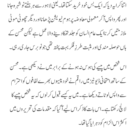
اتنا کرایہ دیا کہ ایک بس خود خرید سکتا تھا۔ یعنی لاہور سے ہر ہفتے نوشہرہ جانا
اور پھر واپس آکر معمولی معاوضہ پر ہوم ٹیویشن پڑھانا اور دیگر چھوٹی موٹی
ملازمتیں کرنا ایک عام انسان کو جلد تھکا دینے والا عمل ہے لیکن محسن کے
ہاں حوصلہ مندی او رمثبت طرزِ فکر بہت پختہ تھی جو نو برس جاری رہی۔
کے ساتھ امتحانی ڈیوٹیز میں راقم نے خود پیسوں بھرےلفافوں کو احترام
سے واپس لوٹاتے دیکھا ہے۔ میں یہ کیسے قبول کر لوں کہ یہ شخص پیسے کا
لالچ رکھتا ہے ۔اس بات کا ذکر اس لیے آگیا کہ مقدمات کی تحریروں میں
اکثر اس الزام کو دہرایا گیا تھا ۔