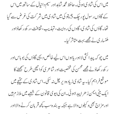
میں اس کی شادی ہوئی ۔ حافظ محمد شاہد اور سیم دانیال کے ساتھ میں اس
کے گاؤں رسول پور چک 5 پتوکی میں شادی میں شرکت کی غرض سےگیا
تھا۔ گاؤں کی شادی،گاوں کی روایت، تہذیب، ثقافت، رکھ رکھاؤ اور
ملنساری نے مجھے بہت متاثر کیا۔
میں چوکہ پیدائشی لاہوریا ہوں اس لیے خالص دیہی گاؤں کی بو باس اور
رکھ رکھاؤ نے مجھے محسن کی شخصیت اور شاعری کو اچھی طرح سمجھنے کا
موقع فراہم کیا۔ یہ شادی زیادہ دیر چل نہ سکی۔ اس شادی کے نتیجے میں
ایک بیٹی ایمن زھرا پیدا ہوئی۔ ان کی بیوی قانون کے شعبے میں ملازم ہیں
اور مزاج بھی وکیلوں والا ہے جبکہ یہ بندہ سب کچھ قربان کرنے والا اور