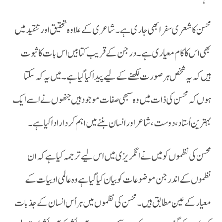
بھی اس کا کام معیار ی ہے۔ درجن کے قریب کتابیں اس بات کاثبوت
ہیں کہ یہ شخص ہر صورت لکھنے کے لیے پید اکیا گیا ہے ۔ میں یہ کہ سکتا
ہوں کہ محسن کی ذات میں وہ سبھی صفات موجود ہیں جنھوں نے اسے ایک
بہترین اُستاد، دوست،شاعر اور انسان بننے میں اہم کردار ادا کیا ہے۔
محسن کی نظموں کو میں نے انگریزی میں اس لیے ترجمہ کیا ہے کہ ان
نظموں کے اندر جن موضوعات کو بیان کیا گیا ہے وہ عالمی ادبیات کے
معیار کے عین مطابق ہیں۔ محسن کی نظموں میں ہر اُس انسان کے جذبات