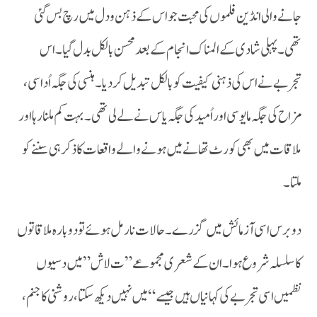
جانے والی انڈین فلموں کی محبت جو اس کے ذہن و دل میں رچ بس گئی
تھی۔ پہلی شادی کے المناک انجام کے بعد محسن بالکل بدل گیا۔ اس
تجربے نے اس کی ذہنی کیفیت کو بالکل تبدیل کر دیا۔ ہنسی کی جگہ اُداسی،
مزاح کی جگہ مایوسی اور اُمید کی جگہ یاس نے لے لی تھی۔ بہت کم ملنا رہا اور
ملاقات میں بھی کورٹ تھانے میں ہونے والے واقعات کا ذکر ہی سننے کو
ملتا۔
کا سلسلہ شروع ہوا۔ ان کے شعری مجموعے ” ت لاش” میں دسیوں
نظمیں اسی تجربے کی کہانیاں ہیں جیسے “میں نہیں دیکھ سکتا، روشنی کا جنم،