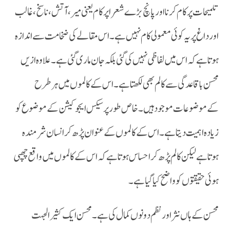
اور داغ پر یہ کوئی معمولی کام نہیں ہے۔ اس مقالے کی ضخامت سے اندازہ
ہوتا ہے کہ اس میں لفاظی نہیں کی گئی بلکہ جان ماری گئی ہے۔ علاوہ ازیں
محسن باقاعدگی سے کالم بھی لکھتا ہے ۔اس کے کالموں میں ہر طرح
کےموضوعات موجود ہیں۔ خاص طور پر سیکس ایجوکیشن کے موضوع کو
زیادہ اہمیت دیتا ہے۔ اس کے کالموں کے عنوان پڑھ کر انسان شرمندہ
ہوتا ہے لیکن کالم پڑھ کر احساس ہوتا ہے کہ اس کے کالموں میں واقع چھپی
ہوئی حقیقتوں کو واضح کیا گیا ہے۔