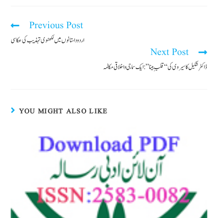
Previous Post
اردو داستانوں میں لکھنوی تہذیب کی عکاسی
Next Post
ڈاکٹر شکیل کاسیروی کی “قلبِ بینا”: ایک سماجی و اخلاقی مکالمہ
YOU MIGHT ALSO LIKE