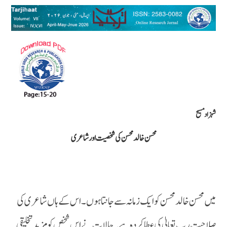
شہزاد مسیح
محسن خالد محسن کی شخصیت اور شاعری
میں محسن خالد محسن کو ایک زمانہ سے جانتا ہوں ۔اس کے ہاں شاعری کی
صلاحیت رب تعالیٰ کی عطا کردہ ہے۔ حالات نے اس شخص کو مزید تخلیقی