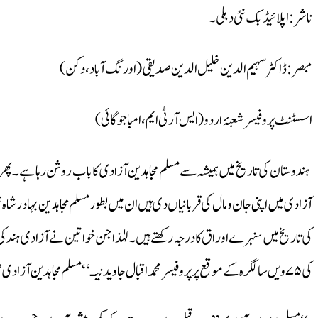
ناشر : اپلائیڈ بک نئی دہلی۔
مبصر : ڈاکٹر سہیم الدین خلیل الدین صدیقی (اورنگ آباد ،دکن)
اسسٹنٹ پروفیسر شعبۂ اردو(ایس آر ٹی ایم، امباجوگائی)
آزادی میں اپنی جان و مال کی قربانیاں دی ہیں ان میں بطورمسلم مجاہدین بہادرشاہ
کی تاریخ میں سنہرے اوراق کا درجہ رکھتے ہیں۔لہٰذاجن خواتین نے آزادی ہند کی
کی ۷۵ویں سالگرہ کے موقع پر پروفیسرمحمد اقبال جاویدنیـ‘‘مسلم مجاہدین آزادی’’ کے عنوان سے اس کتاب کو ترتیب دینے کا مسلم ارادہ کیا۔