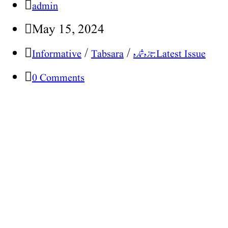
admin
May 15, 2024
/
/
تازہ شمارہ : Latest Issue
Tabsara
Informative
0 Comments