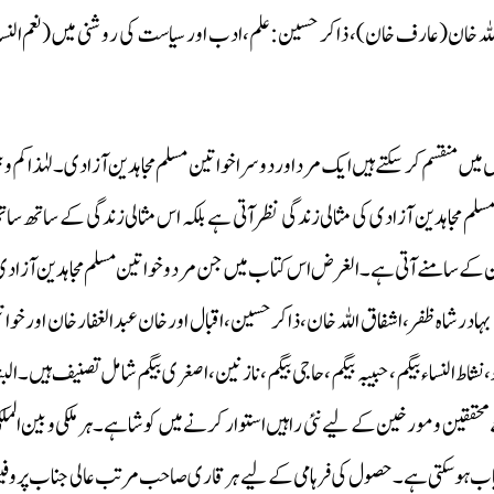
 اللہ خان(عارف خان)، ذاکر حسین:علم ،ادب اور سیاست کی روشنی میں(نعم النساء
یں منقسم کر سکتے ہیں ایک مرد اوردوسرا خواتین مسلم مجاہدین آزادی ۔لہٰذاکم و 
جاہدین آزادی کی مثالی زندگی نظرآتی ہے بلکہ اس مثالی زندگی کے ساتھ ساتھ ہ
ئین کے سامنے آتی ہے۔ الغر ض اس کتاب میں جن مرد و خواتین مسلم مجاہدین آزادی 
د، بہادرشاہ ظفر،اشفاق اللہ خان،ذاکر حسین،اقبال اور خان عبدالغفار خان اور خو
،نشاط النساء بیگم، حبیبہ بیگم ، حاجی بیگم، نازنین، اصغری بیگم شامل تصنیف ہیں۔البت
حققین ومورخین کے لیے نئی راہیں استوار کرنے میں کوشا ہے۔ہر ملکی و بین المل
ستیاب ہوسکتی ہے ۔حصول کی فرہامی کے لیے ہرقاری صاحب مرتب عالی جناب پروفیسر 