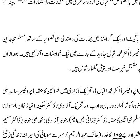
 میں بالخصوص‘‘اقبال کی اردو شاعری میں تلمیحات واستعارات’’، ‘‘آبگینہ’’،
یا گیٹ اوربیک گراونڈ میں بھارت کی دھندلی سی تصویر کے ساتھ مسلم مجاہدین
یسر ڈاکٹر محمداقبال جاویدکے بارے میں نیک خواہشات و آرائیں ہیں۔ بعد ازاں
ر مشتمل فہرست اور پیش گفتار شامل ہیں۔
پروفیسرڈاکٹرمحمد اقبال)،تحریک آزادی میں خواتین کا حصّہ (پروفیسرساجد علی
 ہماکوثر)،اردو زبان و ادب اور تحریک آزادی( ڈاکٹر سکینہ امتیاز خان)،مولانا
سلم خواتین کا حصّہ(ڈاکٹر ڈرّانی ایس ایم)،جوہر آزادی: محمد علی جوہر(ڈاکٹر سہیم
الدین خلیل)،ثریا طیب جی(ڈاکٹر ثریا بیگم)، ہندوستانی تحریک کی جنگجوخواتین ( ڈاکٹر واسیعہ بیگم)، سرسید احمد خاں : مصلح قوم(ڈاکٹر محمد ناصر باغبان)، بہادر شاہ ظفراور ۱۸۵۷؁ءکا غدر(خاٹک عبدالرحیم)،حسرت موہانی کی اسیرانہ زندگی(شیخ