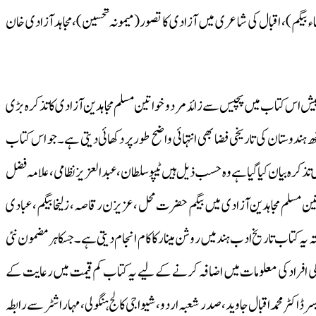
 بیگم)، اقبال کی شاعر ی میں آزادی کا تصور(میمونہ تحسین)،مجاہد آزادی خان
بیش اس کتاب میں پچیس سے زائد مردو خواتین مسلم مجاہدین آزادی کا تذکرہ بڑی
ندوستان کی تاریخی فضا بھی انتہائی واضح طور پر دکھائی دیتی ہے۔جو اس کتاب
تذکرہ بیان کیا گیا ہے وہ حسب ذیل ہیں ٹیپوسلطان،عبدالعزیز نظامی، علامہ فضل
اتین مسلم مجاہدین آزادی میں بیگم حضرت محل ،عزیزن رقاصہ، زلیخا بیگم، عبادی
ہ یہ کتاب تاریخ ادب ہند میں روشن مینا ر کا کام انجام دیتی ہے۔جسکا ہر مضمون نئی
کی افراد کی معلومات میں اضافہ کرنے کے لیے یہ کتاب کم قیمت میں رعایت کے
ڈاکٹرمحمداقبال جاوید،صدر شعبہ اردو،شیواجی کالج ہنگولی، مہاراشٹرسے رابطہ