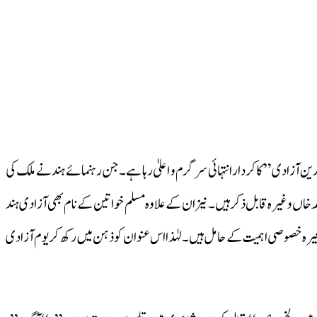
باب روشن رہا ہے۔ پھر چاہے وہ ۱۸۵۷؁ءکی بغاوت آزادی کی تاریخ ہو یا ۱۹۴۷؁ء کا معاملہ ہو،‘‘ مسلم مجاہدین آزادی’’ کا کردارانتہائی سرگرم و اعلیٰ رہا ہے۔جن رہنمائے ہند نے ملک کی
احمد خاں وغیرہ قابل ذکرہیں۔نیز ان کے علاوہ مسلم خواتین کے نام بھی آزادی ہند
وغیرہ خصوصی اہمیت کے حامل ہیں۔لہٰذا اس عنوان کو ذہن میں رکھ کر یوم آزادی