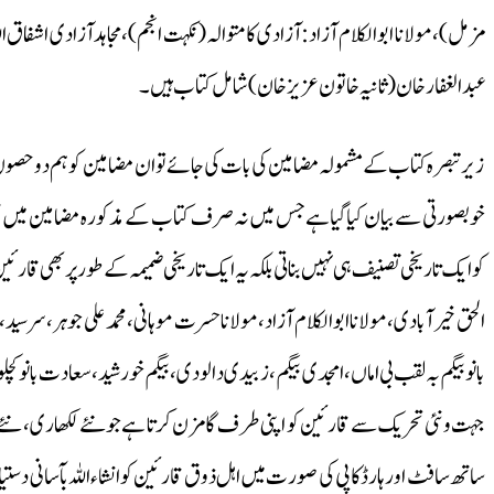
مزمل)،مولانا ابوالکلام آزاد: آزادی کامتوالہ (نکہت انجم)،مجاہدآزادی اشفاق
عبدالغفار خان( ثانیہ خاتون عزیزخان)شامل کتاب ہیں۔
زیر تبصرہ کتاب کے مشمولہ مضامین کی بات کی جائے توان مضامین کوہم دو حصوں م
خوبصورتی سے بیان کیاگیاہے جس میں نہ صرف کتاب کے مذکورہ مضامین میں مسلم م
کوایک تاریخی تصنیف ہی نہیں بناتی بلکہ یہ ایک تاریخی ضمیمہ کے طورپر بھی قار
الحق خیرآبادی،مولانا ابوالکلام آزاد، مولاناحسرت موہانی،محمد علی جوہر،سر سی
بانوبیگم بہ لقب بی اماں، امجدی بیگم، زبیدی دالودی ، بیگم خورشید،سعادت بانو کچلو
جہت ونئی تحریک سے قارئین کو اپنی طرف گامزن کرتا ہے جونئے لکھاری ، نئے م
ساتھ سافٹ اور ہا رڈکاپی کی صورت میں اہل ذوق قارئین کوانشاء اللہ بآسانی د