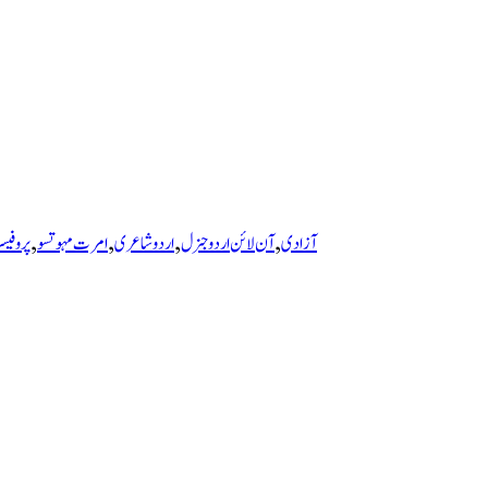
,
,
,
,
آزادی
آن لائن اردو جنرل
اردو شاعری
امرت مہوتسو
پروفیسر