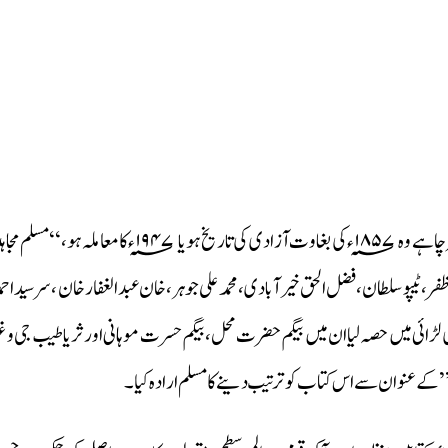
ہندوستان کی تاریخ میں ہمیشہ سے مسلم مجاہدین آزادی کا 
 ظفر، ٹیپو سلطان، فضل الحق خیرآبادی ، محمدعلی جوہر، خان عبدالغفار خان ، سرسید 
 لڑائی میں حصہ لیا ان میں بیگم حضرت محل، بیگم حسرت موہانی اور ثریا طیب جی 