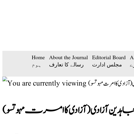
Home
About the Journal
Editorial Board
A
ے
مجلس ادارت
رسالے کا تعارف
ہوم
جاہدین آزادی(آزادی کا امرت مہوتسو)