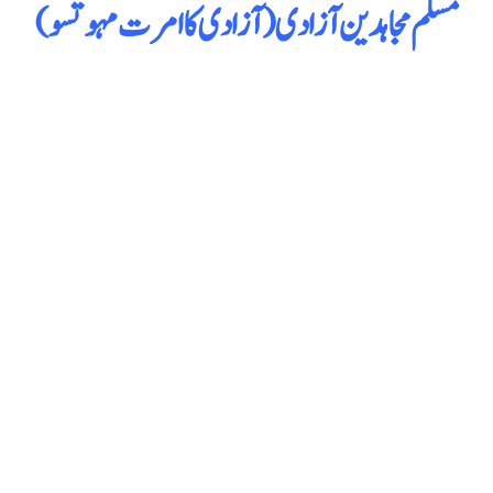
مسلم مجاہدین آزادی(آزادی کا امرت مہوتسو)