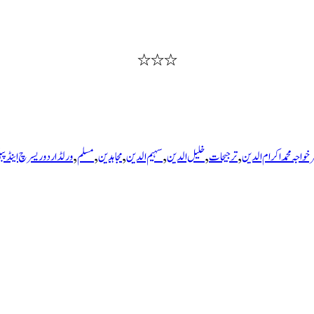
٭٭٭
,
,
,
,
,
,
 خواجہ محمد اکرام الدین
ترجیحات
خلیل الدین
سہیم الدین
مجاہدین
مسلم
ورلڈ اردو ریسرچ اینڈ پب