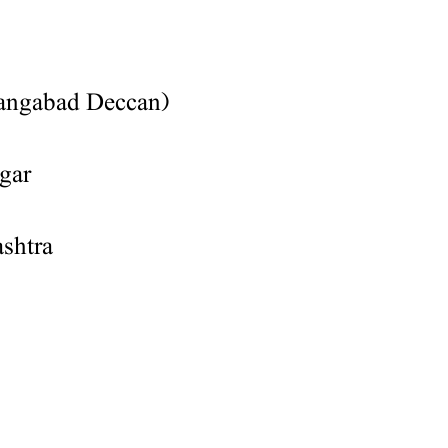
rangabad Deccan)
ar,
htra,