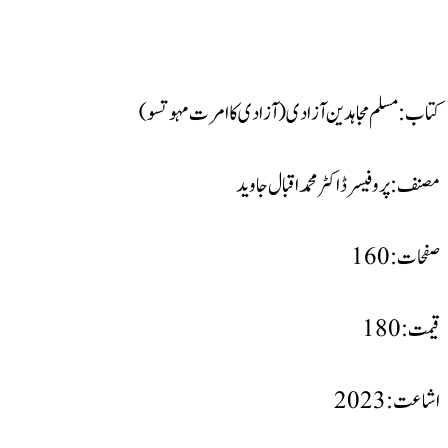
کتاب : مسلم مجاہدین آزادی(آزادی کا امرت مہوتسو)
مصنف : پروفیسر ڈاکٹر محمد اقبال جاوید
صفحات : 160
قیمت : 180
اشاعت : 2023