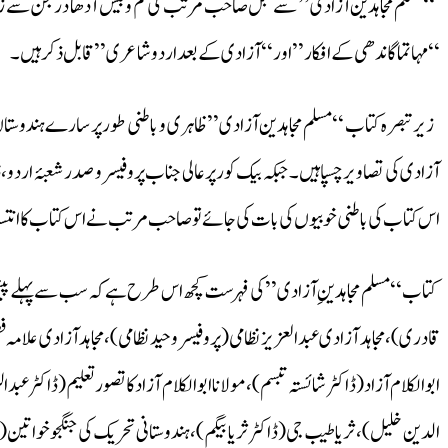
‘‘مسلم مجاہدین آزادی’’ سے قبل صاحب مرتب کی کم و بیش آدھا درجن سے زائد ک
‘‘مہاتماگاندھی کے افکار’’اور‘‘ آزادی کے بعد اردو شاعر ی ’’ قابل ذکر ہیں۔
زیر تبصرہ کتاب ‘‘مسلم مجاہدین آزادی’’ظاہری و باطنی طورپر سارے ہندوستان 
آزادی کی تصاویرچسپا ہیں۔ جبکہ بیک کورپر عالی جناب پروفیسرو صدر شعبۂ اردو
اس کتاب کی باطنی خوبیوں کی بات کی جائے تو صاحب مرتب نے اس کتاب کا انتسا
کتاب ‘‘مسلم مجاہدینِ آزادی’’ کی فہرست کچھ اس طرح ہے کہ سب سے پہلے پیش گف
قادری)، مجاہد آزادی عبدالعزیز نظامی (پروفیسروحید نظامی)، مجاہدآزادی علامہ 
ابوالکلام آزاد(ڈاکٹر شائستہ تبسم)، مولاناابوالکلام آزادکاتصور تعلیم(ڈاکٹر عبدا