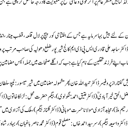
تابیں منظر عام پر آکرقومی و عالمی سطح پر مقبولیت کادرجہ حاصل کر چکی ہے جن
کے لئے بیش بہاسرمایہ ہے جس کے افتتاحی کور پیج پرلال قلعہ، قطب مینار ،انڈ
،ڈاکٹر ساجدعلی قادری ایس پی ڈی ایم کالج شیرپورضلع دھولیہ کی صاحب مرتب پروف
ب اپنے فرزند ثقلین کے نام کیا ہے جب کہ اگلے صفحات میں جملہ اکیس مضامین پ
تاراز پروفیسرڈاکٹر حمیداللہ خان پھر مشمولہ مضامین میں شیرمیسور:ٹیپوسلطان (
فضل الحق خیرآبادیؒ (ڈاکٹر عتیق احمد ہنگولوی)،بیگم حضرت محل :لڑاکاخاتون(ڈاکٹر
لرحیم ملاّ)،مجاہد آزادی مولانا حسرت موہانی(ڈاکٹر گلناز بیگم)، ملک کی آزادی میں م